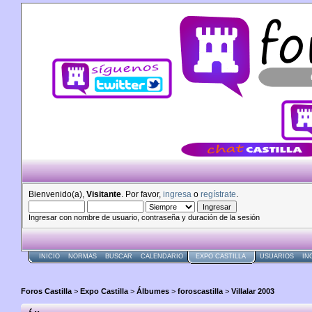
Bienvenido(a),
Visitante
. Por favor,
ingresa
o
regístrate
.
Ingresar con nombre de usuario, contraseña y duración de la sesión
INICIO
NORMAS
BUSCAR
CALENDARIO
EXPO CASTILLA
USUARIOS
IN
Foros Castilla
>
Expo Castilla
>
Álbumes
>
foroscastilla
>
Villalar 2003