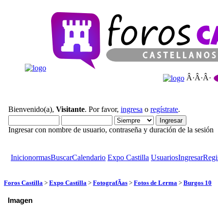
Â·Â·Â·
Bienvenido(a),
Visitante
. Por favor,
ingresa
o
regístrate
.
Ingresar con nombre de usuario, contraseña y duración de la sesión
Inicio
normas
Buscar
Calendario
Expo Castilla
Usuarios
Ingresar
Regi
Foros Castilla
>
Expo Castilla
>
FotografÃ­as
>
Fotos de Lerma
>
Burgos 10
Imagen