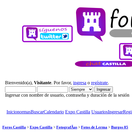
Bienvenido(a),
Visitante
. Por favor,
ingresa
o
regístrate
.
Ingresar con nombre de usuario, contraseña y duración de la sesión
Inicio
normas
Buscar
Calendario
Expo Castilla
Usuarios
Ingresar
Regi
Foros Castilla
>
Expo Castilla
>
FotografÃ­as
>
Fotos de Lerma
>
Burgos 05