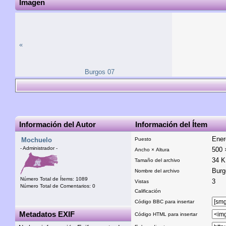
Imagen
«
Burgos 07
Información del Autor
Información del Ítem
Ener
Mochuelo
Puesto
- Administrador -
500 
Ancho × Altura
34 
Tamaño del archivo
Burg
Nombre del archivo
Número Total de Ítems: 1089
3
Vistas
Número Total de Comentarios: 0
Calificación
Código BBC para insertar
Metadatos EXIF
Código HTML para insertar