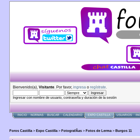
Bienvenido(a),
Visitante
. Por favor,
ingresa
o
regístrate
.
Ingresar con nombre de usuario, contraseña y duración de la sesión
INICIO
NORMAS
BUSCAR
CALENDARIO
EXPO CASTILLA
USUARIOS
IN
Foros Castilla
>
Expo Castilla
>
FotografÃ­as
>
Fotos de Lerma
>
Burgos 11