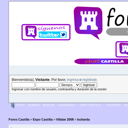
Bienvenido(a),
Visitante
. Por favor,
ingresa
o
regístrate
.
Ingresar con nombre de usuario, contraseña y duración de la sesión
INICIO
NORMAS
BUSCAR
CALENDARIO
EXPO CASTILLA
USUARIOS
IN
Foros Castilla
>
Expo Castilla
>
Villalar 2008
>
bufanda