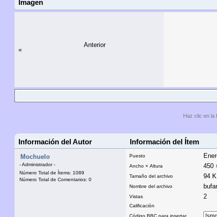
Imagen
Anterior
«
Haz clic en la 
Información del Autor
Información del Ítem
Ener
Mochuelo
Puesto
- Administrador -
450 
Ancho × Altura
Número Total de Ítems: 1089
94 
Tamaño del archivo
Número Total de Comentarios: 0
bufa
Nombre del archivo
2
Vistas
Calificación
Código BBC para insertar