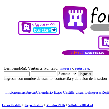
Bienvenido(a),
Visitante
. Por favor,
ingresa
o
regístrate
.
Ingresar con nombre de usuario, contraseña y duración de la sesión
Inicio
normas
Buscar
Calendario
Expo Castilla
Usuarios
Ingresar
Regi
Foros Castilla
>
Expo Castilla
>
Villalar 2006
>
Villalar 2006 4 24