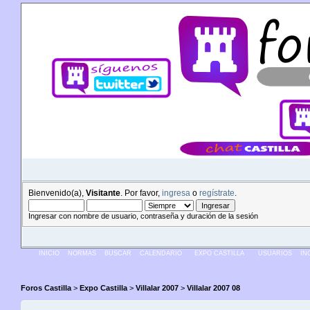
Bienvenido(a),
Visitante
. Por favor,
ingresa
o
regístrate
.
Ingresar con nombre de usuario, contraseña y duración de la sesión
INICIO
NORMAS
BUSCAR
CALENDARIO
EXPO CASTILLA
USUARIOS
IN
Foros Castilla
>
Expo Castilla
>
Villalar 2007
>
Villalar 2007 08