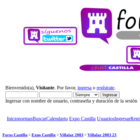
Bienvenido(a),
Visitante
. Por favor,
ingresa
o
regístrate
.
Ingresar con nombre de usuario, contraseña y duración de la sesión
Inicio
normas
Buscar
Calendario
Expo Castilla
Usuarios
Ingresar
Regi
Foros Castilla
>
Expo Castilla
>
Villalar 2003
>
Villalar 2003 23