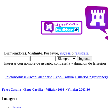
Bienvenido(a),
Visitante
. Por favor,
ingresa
o
regístrate
.
Ingresar con nombre de usuario, contraseña y duración de la sesión
Inicio
normas
Buscar
Calendario
Expo Castilla
Usuarios
Ingresar
Regi
Foros Castilla
>
Expo Castilla
>
Villalar 2003
>
Villalar 2003 36
Imagen
Inicio