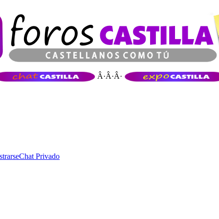
Â·Â·Â·
strarse
Chat Privado