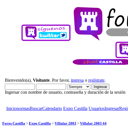
Bienvenido(a),
Visitante
. Por favor,
ingresa
o
regístrate
.
Ingresar con nombre de usuario, contraseña y duración de la sesión
Inicio
normas
Buscar
Calendario
Expo Castilla
Usuarios
Ingresar
Regi
Foros Castilla
>
Expo Castilla
>
Villalar 2003
>
Villalar 2003 44