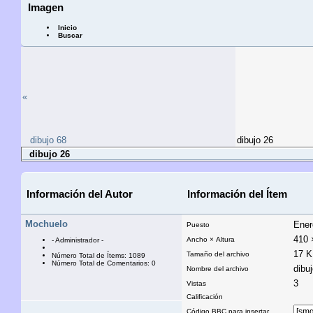
Imagen
Inicio
Buscar
«
dibujo 68
dibujo 26
dibujo 26
Información del Autor
Información del Ítem
Mochuelo
Ener
Puesto
410 
Ancho × Altura
- Administrador -
17 
Tamaño del archivo
Número Total de Ítems: 1089
Número Total de Comentarios: 0
dibu
Nombre del archivo
3
Vistas
Calificación
Código BBC para insertar