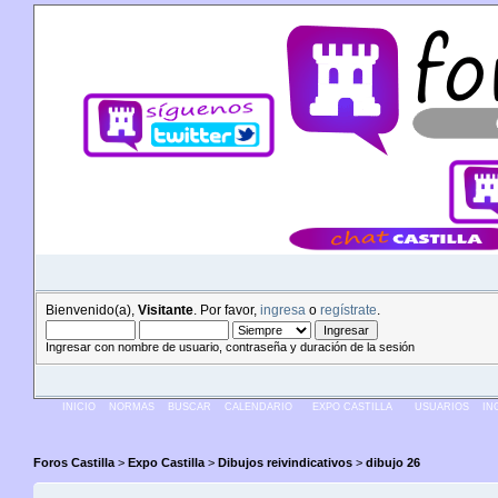
Bienvenido(a),
Visitante
. Por favor,
ingresa
o
regístrate
.
Ingresar con nombre de usuario, contraseña y duración de la sesión
INICIO
NORMAS
BUSCAR
CALENDARIO
EXPO CASTILLA
USUARIOS
IN
Foros Castilla
>
Expo Castilla
>
Dibujos reivindicat­ivos
>
dibujo 26