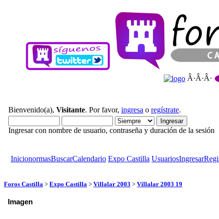
Â·Â·Â·
Bienvenido(a),
Visitante
. Por favor,
ingresa
o
regístrate
.
Ingresar con nombre de usuario, contraseña y duración de la sesión
Inicio
normas
Buscar
Calendario
Expo Castilla
Usuarios
Ingresar
Regi
Foros Castilla
>
Expo Castilla
>
Villalar 2003
>
Villalar 2003 19
Imagen