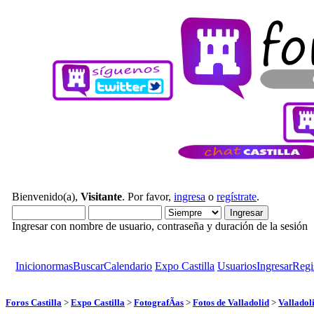
Bienvenido(a),
Visitante
. Por favor,
ingresa
o
regístrate
.
Ingresar con nombre de usuario, contraseña y duración de la sesión
Inicio
normas
Buscar
Calendario
Expo Castilla
Usuarios
Ingresar
Regi
Foros Castilla
>
Expo Castilla
>
FotografÃ­as
>
Fotos de Valladolid
>
Valladol