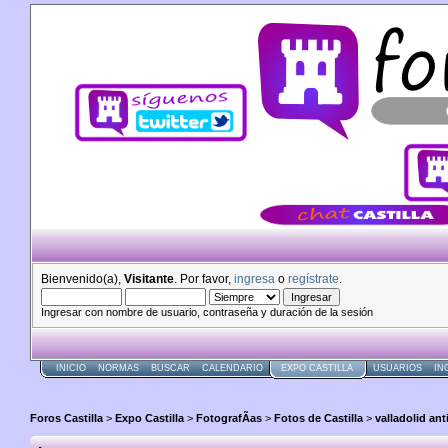
Bienvenido(a),
Visitante
. Por favor,
ingresa
o
regístrate
.
Ingresar con nombre de usuario, contraseña y duración de la sesión
INICIO
NORMAS
BUSCAR
CALENDARIO
EXPO CASTILLA
USUARIOS
IN
Foros Castilla
>
Expo Castilla
>
FotografÃ­as
>
Fotos de Castilla
>
valladolid an