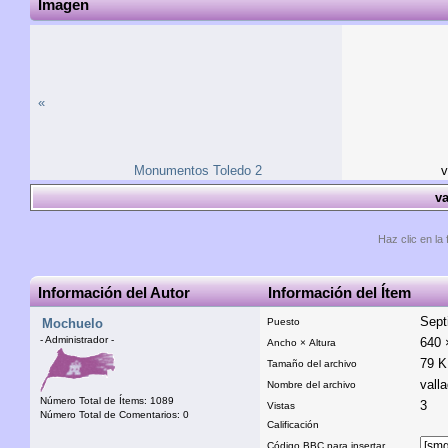
Imagen
«
Monumentos Toledo 2
v
va
Haz clic en la 
Información del Autor
Información del Ítem
Sept
Mochuelo
Puesto
- Administrador -
640 
Ancho × Altura
79 
Tamaño del archivo
valla
Nombre del archivo
Número Total de Ítems: 1089
3
Vistas
Número Total de Comentarios: 0
Calificación
Código BBC para insertar