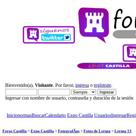
Bienvenido(a),
Visitante
. Por favor,
ingresa
o
regístrate
.
Ingresar con nombre de usuario, contraseña y duración de la sesión
Inicio
normas
Buscar
Calendario
Expo Castilla
Usuarios
Ingresar
Regi
Foros Castilla
>
Expo Castilla
>
FotografÃ­as
>
Fotos de Lerma
>
Lerma 13