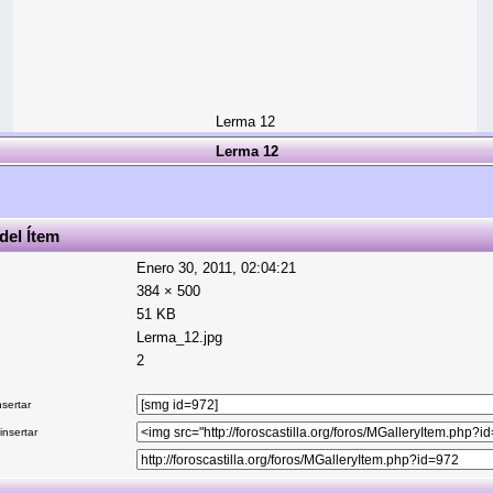
Lerma 12
Lerma 12
del Ítem
Enero 30, 2011, 02:04:21
384 × 500
51 KB
Lerma_12.jpg
2
sertar
nsertar