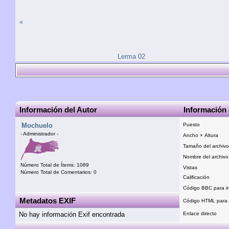
«
Lerma 02
Información del Autor
Información 
Mochuelo
Puesto
- Administrador -
Ancho × Altura
Tamaño del archivo
Nombre del archivo
Número Total de Ítems: 1089
Vistas
Número Total de Comentarios: 0
Calificación
Código BBC para in
Metadatos EXIF
Código HTML para i
No hay información Exif encontrada
Enlace directo