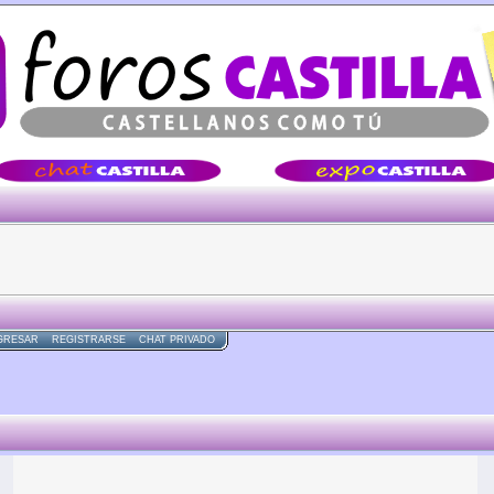
Â·Â·Â·
GRESAR
REGISTRARSE
CHAT PRIVADO