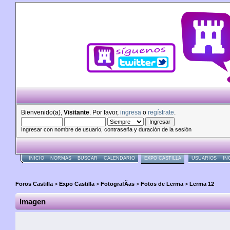
Bienvenido(a),
Visitante
. Por favor,
ingresa
o
regístrate
.
Ingresar con nombre de usuario, contraseña y duración de la sesión
INICIO
NORMAS
BUSCAR
CALENDARIO
EXPO CASTILLA
USUARIOS
IN
Foros Castilla
>
Expo Castilla
>
FotografÃ­as
>
Fotos de Lerma
>
Lerma 12
Imagen