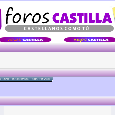
Â·Â·Â·
GRESAR
REGISTRARSE
CHAT PRIVADO