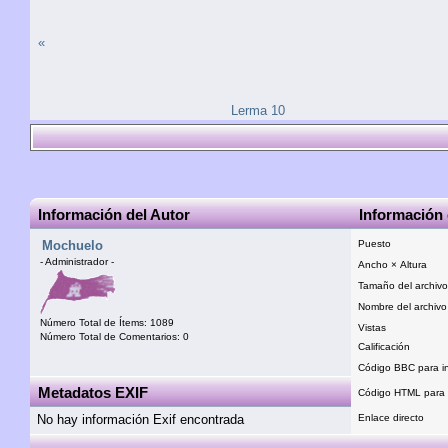
«
Lerma 10
Información del Autor
Información 
Mochuelo
Puesto
- Administrador -
Ancho × Altura
Tamaño del archivo
Nombre del archivo
Número Total de Ítems: 1089
Vistas
Número Total de Comentarios: 0
Calificación
Código BBC para in
Metadatos EXIF
Código HTML para i
No hay información Exif encontrada
Enlace directo