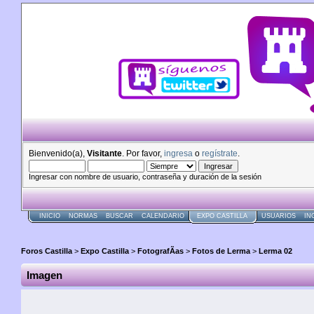
Bienvenido(a),
Visitante
. Por favor,
ingresa
o
regístrate
.
Ingresar con nombre de usuario, contraseña y duración de la sesión
INICIO
NORMAS
BUSCAR
CALENDARIO
EXPO CASTILLA
USUARIOS
IN
Foros Castilla
>
Expo Castilla
>
FotografÃ­as
>
Fotos de Lerma
>
Lerma 02
Imagen