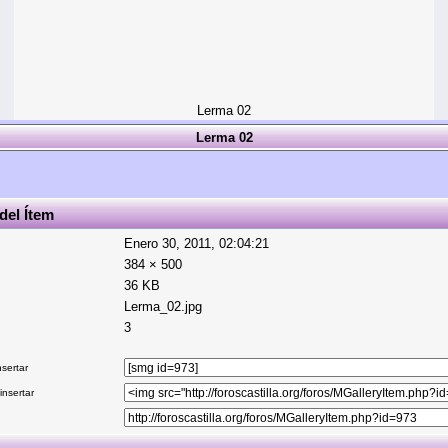
Lerma 02
Lerma 02
del Ítem
Enero 30, 2011, 02:04:21
384 × 500
36 KB
Lerma_02.jpg
3
sertar
nsertar