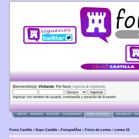
Bienvenido(a),
Visitante
. Por favor,
ingresa
o
regístrate
.
Ingresar con nombre de usuario, contraseña y duración de la sesión
INICIO
NORMAS
BUSCAR
CALENDARIO
EXPO CASTILLA
USUARIOS
IN
Foros Castilla
>
Expo Castilla
>
FotografÃ­as
>
Fotos de Lerma
>
Lerma 16