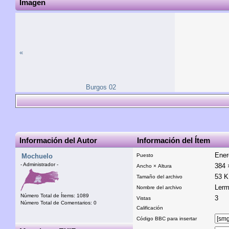
Imagen
«
Burgos 02
Información del Autor
Información del Ítem
Ener
Mochuelo
Puesto
- Administrador -
384 
Ancho × Altura
53 
Tamaño del archivo
Lerm
Nombre del archivo
Número Total de Ítems: 1089
3
Vistas
Número Total de Comentarios: 0
Calificación
Código BBC para insertar