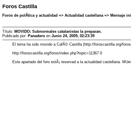
Foros Castilla
Foros de polÃ­tica y actualidad => Actualidad castellana => Mensaje in
Título:
MOVIDO: Subnormales catalanistas la preparan.
Publicado por:
Panadero
en
Junio 24, 2009, 02:23:39
El tema ha sido movido a CafÃ© Castilla (http://foroscastilla.org/for
http://foroscastilla.org/foros/index.php?topic=11367.0
Este apartado del foro estÃ¡ reservad a la actualidad castellana. MU