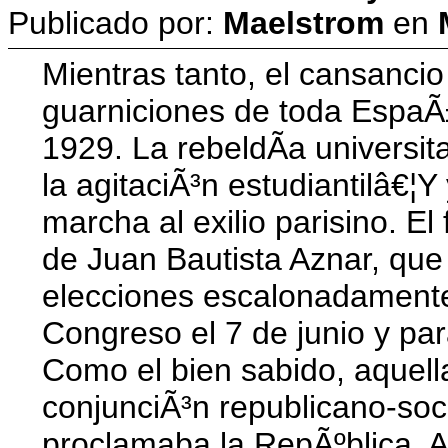
Publicado por:
Maelstrom
en
Mientras tanto, el cansanci
guarniciones de toda EspaÃ
1929. La rebeldÃ­a universit
la agitaciÃ³n estudiantilâ€¦
marcha al exilio parisino. E
de Juan Bautista Aznar, que 
elecciones escalonadamente:
Congreso el 7 de junio y par
Como el bien sabido, aquell
conjunciÃ³n republicano-soc
proclamaba la RepÃºblica. A