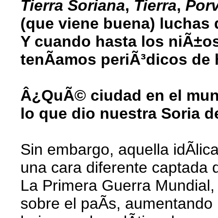
Tierra Soriana
,
Tierra
,
Porv
(que viene buena) luchas d
Y cuando hasta los niÃ±os
tenÃ­amos periÃ³dicos de 
Â¿QuÃ© ciudad en el mundo
lo que dio nuestra Soria 
Sin embargo, aquella idÃ­lic
una cara diferente captada d
La Primera Guerra Mundial,
sobre el paÃ­s, aumentando l