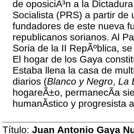
de oposiciÃ³n a la Dictadur
Socialista (PRS) a partir de
fundadores de este nueva fue
republicanos sorianos. Al Pa
Soria de la II RepÃºblica, s
El hogar de los Gaya constit
Estaba llena la casa de mult
diarios (
Blanco y Negro
,
La 
hogareÃ±o, permanecÃ­a siem
humanÃ­stico y progresista a
Título:
Juan Antonio Gaya NuÃ