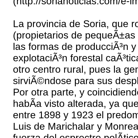
(http://sorianoticias.com/e
La provincia de Soria, que 
(propietarios de pequeÃ±as 
las formas de producciÃ³n y 
explotaciÃ³n forestal caÃ³t
otro centro rural, pues la g
sirviÃ©ndose para sus despl
Por otra parte, y coincidiend
habÃ­a visto alterada, ya qu
entre 1898 y 1923 el predom
Luis de Marichalar y Monreal
fuerza del esprectro polÃ­ti