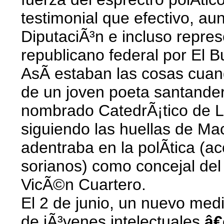
testimonial que efectivo, a
DiputaciÃ³n e incluso repre
republicano federal por El
AsÃ­ estaban las cosas cuan
de un joven poeta santander
nombrado CatedrÃ¡tico de Len
siguiendo las huellas de Ma
adentraba en la polÃ­tica (
sorianos) como concejal del
VicÃ©n Cuartero.
El 2 de junio, un nuevo medi
de jÃ³venes intelectuales
â€