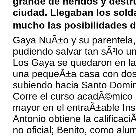
grande de heridos y destr
ciudad. Llegaban los sold
mucho las posibilidades d
Gaya NuÃ±o y su parentela, 
pudiendo salvar tan sÃ³lo un
Los Gaya se quedaron en la 
una pequeÃ±a casa con dos m
subiendo hacia Santo Domi
Corre el curso acadÃ©mico
mayor en el entraÃ±able Inst
Antonio obtiene la califica
no oficial; Benito, como alu