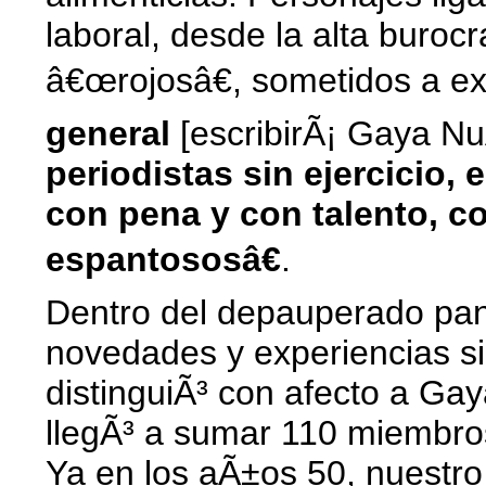
laboral, desde la alta buroc
â€œrojosâ€, sometidos a ex
general
[escribirÃ¡ Gaya N
periodistas sin ejercicio
con pena y con talento, c
espantososâ€
.
Dentro del depauperado pan
novedades y experiencias si
distinguiÃ³ con afecto a Ga
llegÃ³ a sumar 110 miembros
Ya en los aÃ±os 50, nuestro 