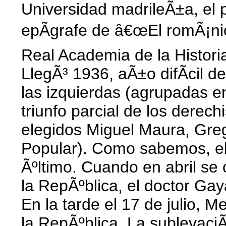
Universidad madrileÃ±a, el p
epÃ­grafe de â€œEl romÃ¡nic
Real Academia de la Histori
LlegÃ³ 1936, aÃ±o difÃ­cil d
las izquierdas (agrupadas en
triunfo parcial de los derech
elegidos Miguel Maura, Greg
Popular). Como sabemos, el
Ãºltimo. Cuando en abril se
la RepÃºblica, el doctor Gay
En la tarde el 17 de julio, M
la RepÃºblica. La sublevaciÃ