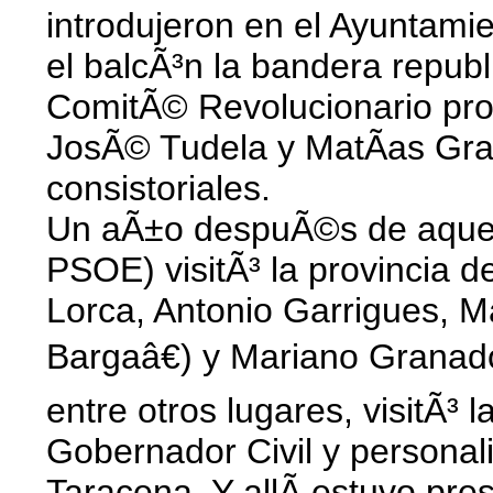
introdujeron en el Ayuntamie
el balcÃ³n la bandera republi
ComitÃ© Revolucionario pro
JosÃ© Tudela y MatÃ­as Grac
consistoriales.
Un aÃ±o despuÃ©s de aquello
PSOE) visitÃ³ la provincia 
Lorca, Antonio Garrigues, 
Bargaâ€) y Mariano Granado
entre otros lugares, visitÃ
Gobernador Civil y personali
Taracena. Y allÃ­ estuvo pr