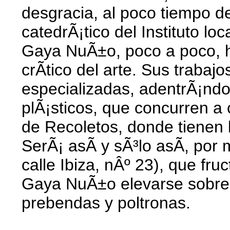
desgracia, al poco tiempo de
catedrÃ¡tico del Instituto loca
Gaya NuÃ±o, poco a poco, ha
crÃ­tico del arte. Sus traba
especializadas, adentrÃ¡ndos
plÃ¡sticos, que concurren 
de Recoletos, donde tienen l
SerÃ¡ asÃ­ y sÃ³lo asÃ­, por
calle Ibiza, nÂº 23), que fru
Gaya NuÃ±o elevarse sobre 
prebendas y poltronas.