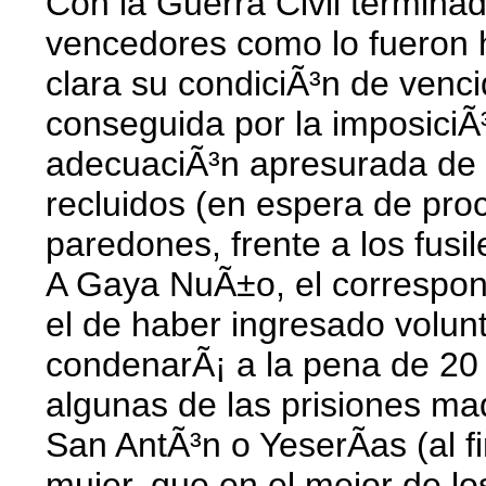
Con la Guerra Civil termin
vencedores como lo fueron 
clara su condiciÃ³n de venci
conseguida por la imposiciÃ
adecuaciÃ³n apresurada de 
recluidos (en espera de pro
paredones, frente a los fusil
A Gaya NuÃ±o, el correspond
el de haber ingresado volunta
condenarÃ¡ a la pena de 20 
algunas de las prisiones ma
San AntÃ³n o YeserÃ­as (al f
mujer, que en el mejor de lo