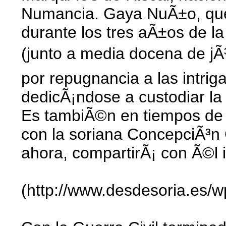
Numancia. Gaya NuÃ±o, qued
durante los tres aÃ±os de l
(junto a media docena de jÃ
por repugnancia a las intrig
dedicÃ¡ndose a custodiar la 
Es tambiÃ©n en tiempos de
con la soriana ConcepciÃ³n 
ahora, compartirÃ¡ con Ã©l 
(http://www.desdesoria.es/