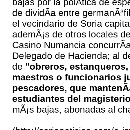
bajas por la polÃ­tica de es
de dividÃ­a entre germanÃ³fil
el vecindario de Soria capit
ademÃ¡s de otros locales de
Casino Numancia concurrÃ­an
Delegado de Hacienda; al de
de
"obreros, estanqueros,
maestros o funcionarios ju
pescadores, que mantenÃ­
estudiantes del magisteri
mÃ¡s bajas, abonadas al cha