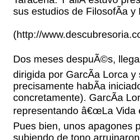
sus estudios de FilosofÃ­a y
(http://www.descubresoria.
Dos meses despuÃ©s, llegaba
dirigida por GarcÃ­a Lorca y
precisamente habÃ­a iniciad
concretamente). GarcÃ­a Lor
representando â€œLa Vida e
Pues bien, unos apagones p
subiendo de tono arruinaron