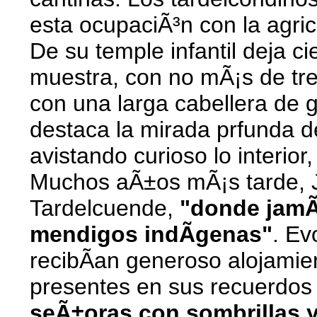
esta ocupaciÃ³n con la agric
De su temple infantil deja c
muestra, con no mÃ¡s de tr
con una larga cabellera de 
destaca la mirada prfunda d
avistando curioso lo interior
Muchos aÃ±os mÃ¡s tarde, J
Tardelcuende,
"donde jamÃ¡
mendigos indÃ­genas"
. Ev
recibÃ­an generoso alojamie
presentes en sus recuerdos
seÃ±oras con sombrillas 