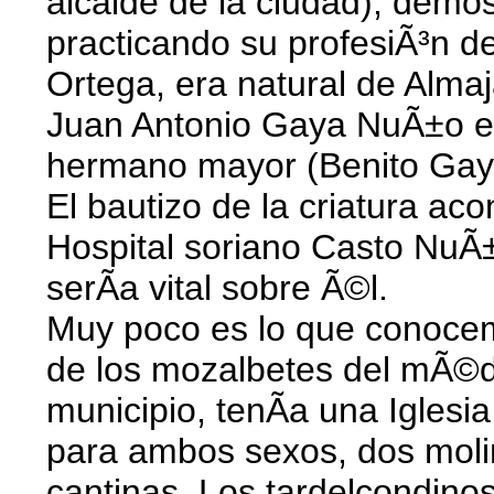
alcalde de la ciudad), demos
practicando su profesiÃ³n 
Ortega, era natural de Almaj
Juan Antonio Gaya NuÃ±o era
hermano mayor (Benito Gay
El bautizo de la criatura aco
Hospital soriano Casto NuÃ±
serÃ­a vital sobre Ã©l.
Muy poco es lo que conocemo
de los mozalbetes del mÃ©di
municipio, tenÃ­a una Iglesi
para ambos sexos, dos moli
cantinas. Los tardelcondinos