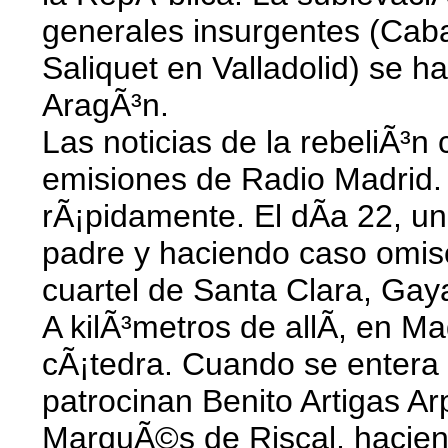
generales insurgentes (Cab
Saliquet en Valladolid) se h
AragÃ³n.
Las noticias de la rebeliÃ³n
emisiones de Radio Madrid.
rÃ¡pidamente. El dÃ­a 22, u
padre y haciendo caso omiso
cuartel de Santa Clara, Gaya
A kilÃ³metros de allÃ­, en
cÃ¡tedra. Cuando se entera d
patrocinan Benito Artigas Ar
MarquÃ©s de Riscal, haciend