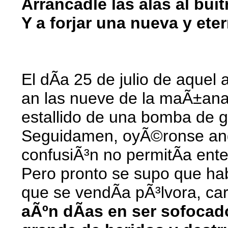
Arrancadle las alas al buitr
Y a forjar una nueva y eter
El dÃ­a 25 de julio de aquel
an las nueve de la maÃ±ana
estallido de una bomba de gr
Seguidamen, oyÃ©ronse angus
confusiÃ³n no permitÃ­a ent
Pero pronto se supo que habÃ
que se vendÃ­a pÃ³lvora, ca
aÃºn dÃ­as en ser sofocad