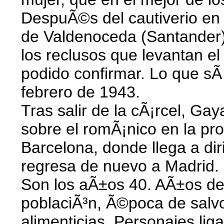
DespuÃ©s del cautiverio en 
de Valdenoceda (Santander)
los reclusos que levantan e
podido confirmar. Lo que sÃ
febrero de 1943.
Tras salir de la cÃ¡rcel, G
sobre el romÃ¡nico en la pr
Barcelona, donde llega a dir
regresa de nuevo a Madrid.
Son los aÃ±os 40. AÃ±os de 
poblaciÃ³n, Ã©poca de salvoc
alimenticias. Personajes li