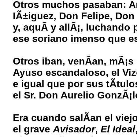
Otros muchos pasaban: Ar
IÃ±iguez, Don Felipe, Don
y, aquÃ­ y allÃ¡, luchando 
ese soriano imenso que es
Otros iban, venÃ­an, mÃ¡
Ayuso escandaloso, el Vi
e igual que por sus tÃ­tul
el Sr. Don Aurelio GonzÃ¡l
Era cuando salÃ­an el viej
el grave
Avisador
,
El Ideal