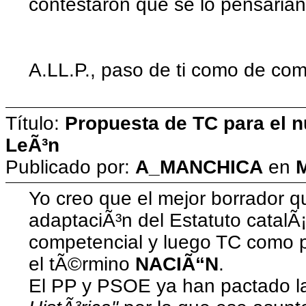
contestaron que se lo pensarian
A.LL.P., paso de ti como de come
Título:
Propuesta de TC para el n
LeÃ³n
Publicado por:
A_MANCHICA
en
M
Yo creo que el mejor borrador 
adaptaciÃ³n del Estatuto catalÃ
competencial y luego TC como pa
el tÃ©rmino
NACIÃ“N
.
El PP y PSOE ya han pactado l