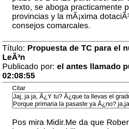
texto, se aboga practicamente p
provincias y la mÃ¡xima dotaciÃ
consejos comarcales.
Título:
Propuesta de TC para el n
LeÃ³n
Publicado por:
el antes llamado p
02:08:55
Citar
Jaj, ja ja, Â¿Y tu? Â¿que ta llevas el g
Porque primaria la pasaste ya Â¿no? ja,j
Pos mira Midir.Me da que Robert