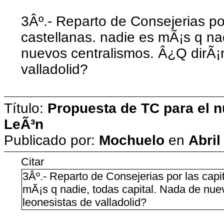
3Âº.- Reparto de Consejerias por
castellanas. nadie es mÃ¡s q na
nuevos centralismos. Â¿Q dirÃ¡n
valladolid?
Título:
Propuesta de TC para el n
LeÃ³n
Publicado por:
Mochuelo
en
Abril
Citar
3Âº.- Reparto de Consejerias por las capi
mÃ¡s q nadie, todas capital. Nada de nue
leonesistas de valladolid?