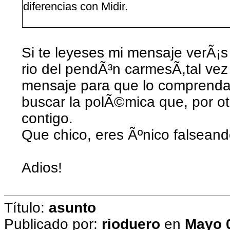
diferencias con Midir.
Si te leyeses mi mensaje verÃ
rio del pendÃ³n carmesÃ­,tal vez
mensaje para que lo comprendas.
buscar la polÃ©mica que, por ot
contigo.
Que chico, eres Ãºnico falseand
Adios!
Título:
asunto
Publicado por:
rioduero
en
Mayo 0