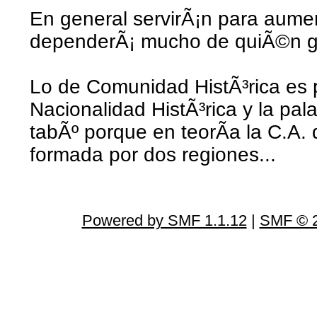
En general servirÃ¡n para aumen
dependerÃ¡ mucho de quiÃ©n g
Lo de Comunidad HistÃ³rica es 
Nacionalidad HistÃ³rica y la pa
tabÃº porque en teorÃ­a la C.A. 
formada por dos regiones...
Powered by SMF 1.1.12
|
SMF © 2