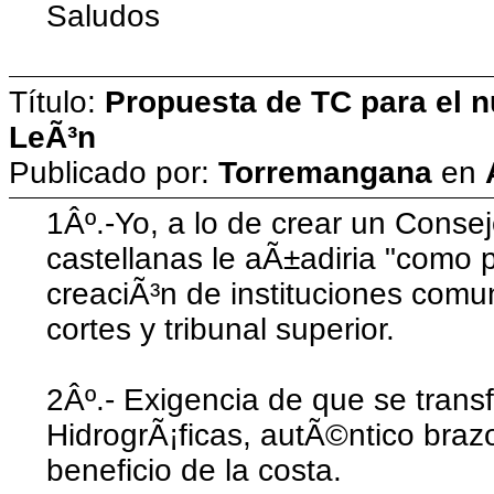
Saludos
Título:
Propuesta de TC para el n
LeÃ³n
Publicado por:
Torremangana
en
1Âº.-Yo, a lo de crear un Cons
castellanas le aÃ±adiria "como p
creaciÃ³n de instituciones comu
cortes y tribunal superior.
2Âº.- Exigencia de que se trans
HidrogrÃ¡ficas, autÃ©ntico braz
beneficio de la costa.