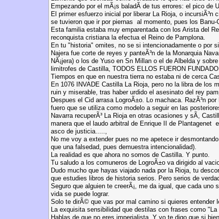
Empezando por el mÃ¡s baladÃ­ de tus errores: el pico de 
El primer esfuerzo inicial por liberar La Rioja, o incursiÃ³n
se tuvieron que ir por piernas al momento, pues los Banu-
Esta familia estaba muy emparentada con los Arista del Re
reconquista cristiana la efectua el Reino de Pamplona.
En tu "historia" omites, no se si intencionadamente o por
Najera fue corte de reyes y panteÃ³n de la Monarquia Nava
NÃ¡jera) o los de Yuso en Sn Millan o el de Albelda y sobr
limitrofes de Castilla, TODOS ELLOS FUERON FUN
Tiempos en que en nuestra tierra no estaba ni de cerca Cast
En 1076 INVADE Castilla La Rioja, pero no la libra de los
ruin y miserable, tras haber urdido el asesinato del rey 
Despues el Cid arrasa LogroÃ±o. Lo machaca. RazÃ³n por la 
fuero que se utiliza como modelo a seguir en las posterior
Navarra recuperÃ³ La Rioja en otras ocasiones y sÃ­, Castil
manera que el laudo arbitral de Enrique II de Plantagenet 
asco de justicia.....,
No me voy a extender pues no me apetece ir desmontando 
que una falsedad, pues demuestra intencionalidad).
La realidad es que ahora no somos de Castilla. Y punto.
Tu saludo a los comuneros de LogroÃ±o va dirigido al vaci
Dudo mucho que hayas viajado nada por la Rioja, tu desco
que estudies libros de historia serios. Pero serios de ver
Seguro que alguien te creerÃ¡, me da igual, que cada uno s
vida se puede lograr.
Solo te dirÃ© que vas por mal camino si quieres entender l
La exquisita sensibilidad que destilas con frases como "La
Hablas de que no eres imperialista, Y yo te digo que si bie