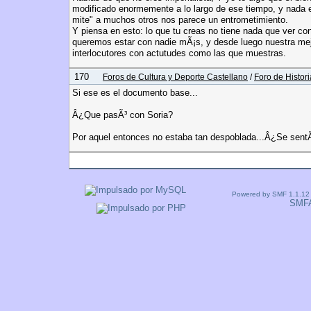
modificado enormemente a lo largo de ese tiempo, y nada es
mite" a muchos otros nos parece un entrometimiento.
Y piensa en esto: lo que tu creas no tiene nada que ver con
queremos estar con nadie mÃ¡s, y desde luego nuestra mejo
interlocutores con actutudes como las que muestras.
170
Foros de Cultura y Deporte Castellano
/
Foro de Histori
Si ese es el documento base...
Â¿Que pasÃ³ con Soria?
Por aquel entonces no estaba tan despoblada...Â¿Se sent
Páginas:
1
...
15
16
[
17
]
18
Powered by SMF 1.1.12
SMF