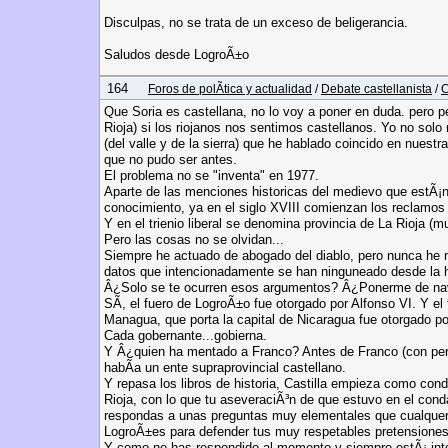
Disculpas, no se trata de un exceso de beligerancia.
Saludos desde LogroÃ±o
164
Foros de polÃ­tica y actualidad
/
Debate castellanista
/
C
Que Soria es castellana, no lo voy a poner en duda. pero pe
Rioja) si los riojanos nos sentimos castellanos. Yo no solo
(del valle y de la sierra) que he hablado coincido en nues
que no pudo ser antes.
El problema no se "inventa" en 1977.
Aparte de las menciones historicas del medievo que estÃ¡n 
conocimiento, ya en el siglo XVIII comienzan los reclamos 
Y en el trienio liberal se denomina provincia de La Rioja 
Pero las cosas no se olvidan...
Siempre he actuado de abogado del diablo, pero nunca he n
datos que intencionadamente se han ninguneado desde la his
Â¿Solo se te ocurren esos argumentos? Â¿Ponerme de nav
SÃ­, el fuero de LogroÃ±o fue otorgado por Alfonso VI. Y e
Managua, que porta la capital de Nicaragua fue otorgado p
Cada gobernante...gobierna.
Y Â¿quien ha mentado a Franco? Antes de Franco (con perdon
habÃ­a un ente supraprovincial castellano.
Y repasa los libros de historia, Castilla empieza como con
Rioja, con lo que tu aseveraciÃ³n de que estuvo en el cond
respondas a unas preguntas muy elementales que cualquer r
LogroÃ±es para defender tus muy respetables pretensiones
Y como no has respondido al momento y siempre estÃ¡ interne