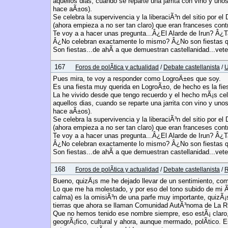
aquellos dias, cuando se reparte una jarrita con vino y uno
hace aÃ±os).
Se celebra la supervivencia y la liberaciÃ³n del sitio por 
(ahora empieza a no ser tan claro) que eran franceses con
Te voy a a hacer unas pregunta...Â¿El Alarde de Irun? Â
Â¿No celebran exactamente lo mismo? Â¿No son fiestas que
Son fiestas...de ahÃ­ a que demuestran castellanidad...vete 
167
Foros de polÃ­tica y actualidad
/
Debate castellanista
/
U
Pues mira, te voy a responder como LogroÃ±es que soy.
Es una fiesta muy querida en LogroÃ±o, de hecho es la fies
La he vivido desde que tengo recuerdo y el hecho mÃ¡s c
aquellos dias, cuando se reparte una jarrita con vino y uno
hace aÃ±os).
Se celebra la supervivencia y la liberaciÃ³n del sitio por 
(ahora empieza a no ser tan claro) que eran franceses con
Te voy a a hacer unas pregunta...Â¿El Alarde de Irun? Â
Â¿No celebran exactamente lo mismo? Â¿No son fiestas que
Son fiestas...de ahÃ­ a que demuestran castellanidad...vete 
168
Foros de polÃ­tica y actualidad
/
Debate castellanista
/
R
Bueno, quizÃ¡s me he dejado llevar de un sentimiento, com
Lo que me ha molestado, y por eso del tono subido de mi 
calma) es la omisiÃ³n de una parfe muy importante, quizÃ¡s 
tierras que ahora se llaman Comunidad AutÃ³noma de La Ri
Que no hemos tenido ese nombre siempre, eso estÃ¡ claro,
geogrÃ¡fico, cultural y ahora, aunque mermado, polÃ­tico. 