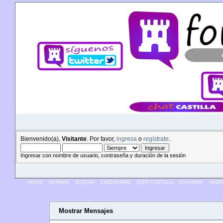
Bienvenido(a),
Visitante
. Por favor,
ingresa
o
regístrate
.
Ingresar con nombre de usuario, contraseña y duración de la sesión
INICIO
NORMAS
BUSCAR
CALENDARIO
EXPO CASTILLA
USUARIOS
INGR
Mostrar Mensajes