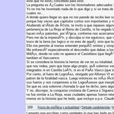
este que no estÃ¡ concebido para esto.
La pregunta es Â¿Cuales son los historiadores adecuados y
Yo no me he inventado nada de lo que digo y si se trata de
cuales no...
A donde quiero llegar es que no me parede de recibo leer s
porque hay veces que capitulos cortos son importantes y n
Aludiendo al tÃ­tulo de Ã©ste, te invito a que repases alg
pertenencia de La Rioja al Reino de Castilla, ni he negado
hacen mÃ¡s patentes, por lÃ³gica, conforme nos acercamos 
Pero me da la impresiÃ³n, y disculpa si me equivoco, que n
trozo de la tierra (es logico si no eres de aquÃ­), sino que 
Ello me permite al menos entender porquÃ© omites y simpl
Me enfureciÃ³ especialmente el descredito que dabas a lo
MillÃ¡n, donde no solo no aparece el Castellano (que llegÃ³
tambien el Vascuence.
Si se considera la historia la hemos de ver en su totalida
que nos rodea, pero que tiene algo propio, asÃ­ solemos ve
integrados ni en Castilla LeÃ³n, ni en el PaÃ­s Vasco (que 
Por cierto, el fuero de LogroÃ±o, otorgado por Alfonso VI 
patron de la foralidad vasca. Luego entonces es mÃ¡s lÃ­ci
sus fueros y nos conpenseis a los LogroÃ±eses que inexplic
Se que es una solemne chorrada lo que he dicho, pero algo
Y no, discrepo, la conquista cristiana de Cuenca o Siguenza
no fue similar a La Rioja, esas ciudades apenas fueron rete
menos en la historia que he leido, que incluye a p.e. Clau
169
Foros de polÃ­tica y actualidad
/
Debate castellanista
/
N
Lamento que escribas como verdades lo que has leido en l