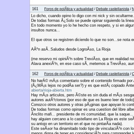
Páginas:
...
[
17
]
1
15
16
18
161
Foros de polÃ­tica y actualidad
/
Debate castellanista
/
N
Lo dicho, cuando opino lo digo con mi nick y sin ocultarme.
De todas formas Â¿Solo se puede opinar siguiendo la linea 
En todo momento yo lo he hecho con respeto, y si en algu
insultos nunca...
El que otros se registren diciendo lo que no son...se nota 
AÃºn asÃ­..Saludos desde LogroÃ±o, La Rioja
(me reservo mi opiniÃ³n sobre TreviÃ±o, que en realidad no
Alava anexiÃ³n, en ese caso sÃ­, metemos a TreviÃ±o, aun
162
Foros de polÃ­tica y actualidad
/
Debate castellanista
/
C
No harÃ© mÃ¡s comentario sobre el contenido firmado por 
(Â¿MÃ¡s lejos no podÃ­a ser?) y es que estÃ¡ copiado Ã­n
abierta/rioja-abierta.htm
Hay mÃ¡s articulos, pero Ã©ste es sin duda el mÃ¡s sesgad
autores autÃ³ctonos (por eso de que es bueno leer de todo)
Conozco otros autores y otras pÃ¡ginas que apoyan lo contra
De todas formas como opinar es una cuestion del libre alb
Ã­nclito mafi... presidente de mi comunidad, que la saque...
hay alguien cercano a lo castellano en La Rioja es este s
su antojo en un territorio en el que no pintarÃ­a nada).
Este seÃ±or ha dinamitado todo tipo de vinculaciÃ³n con lo
menos digna de tener en consideraciÃ³n para comprender lo 