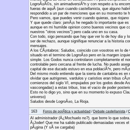
LogroÃ±Ã©s, sin animadversiÃ³n y con respeto a tu encomiab
fueras de aquÃ­ (aun cuando castellanista, que alguno habrÃ
respondido a un par de menciones que en su momento te hi
Pero vamos, que puedes venir cuando quieras, que riojano 
Y que quede claro: jamÃ¡s he negado lo importante que es 
aunque en mi humilde opinion como buenos vecinos que c
nuestros "otros vecinos") pero cada uno en su casa.
Con todo, sigo pensando que hay que ver lo de hoy dia y lo
ser de rechazo, aunque signifique renunciar a la historia 
mensajes.
A los CÃ¡ntabros: Saludos, coincido con vosotros en lo de
situado en el termino de LogroÃ±o pero en la margen izquier
simple. Los Godos nunca controlaron completamente el no
controlable pero cercana al frente de lucha. No puedo aseg
capital de ese ducado estuvo en esa poblaciÃ³n, pero mÃ¡
Del mismo modo entiendo que la sierra de cantabria es en re
olvidar que autrigones, vardulos y caristios eran tribus 
comienzos del siglo VI, empujados por los godos desde Ara
vascongadas) a estas tribus, tras el vacio de poder posteri
Esto no lo digo yo, sino que en su momento lo expuso Cla
universo)
Saludos desde LogroÃ±o, La Rioja.
163
Foros de polÃ­tica y actualidad
/
Debate castellanista
/
Q
Al administrador (Â¿Mochuelo no?). que borre lo que sobra
Â¡Joder! Que me ha salido publicado demasiadas veces el 
pÃ¡gina (Y sÃ­ se cargaba)