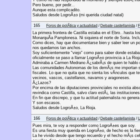
Pero bueno, por pedir...
Aunque esta complicadito.
Saludos desde LogroÃ±o (mi querida ciudad natal)
165
Foros de polÃ­tica y actualidad
/
Debate castellanista
/
F
La primera frontera de Castilla estaba en el Ebro...hasta l
MonarquÃ­a Pamplonesa. Ni siquiera el norte de Soria. Inclu
Como dices, hay que documentarse bien y saber leer un po
nos quedamos tan anchos.
Soy suficientemente "viejo" como para saber donde estab
oficialmente se paso a llamar LogroÃ±o provincia a La Rioj
Admiraba a Carmen Medrano Â¿sabrÃ¡s de quien te hablo 
Las comunidades Autonomas de los demÃ¡s me importan sol
fiscales. Lo que no quita que no sienta los vÃ­nculos que t
vecinos, vascos, castellanos, navarros y aragoneses.
Â¿Lazos?
Por encima de las diputaciones provinciales no existia ab
revindica como Castilla, salvo claro estÃ¡, las institucione
En fin que discrepo, y que tu actitud paternalista no gener
Y son escasos.
Saludos desde LogroÃ±o, La Rioja.
166
Foros de polÃ­tica y actualidad
/
Debate castellanista
/
U
Pues mira, te voy a responder como LogroÃ±es que soy.
Es una fiesta muy querida en LogroÃ±o, de hecho es la fies
La he vivido desde que tengo recuerdo y el hecho mÃ¡s c