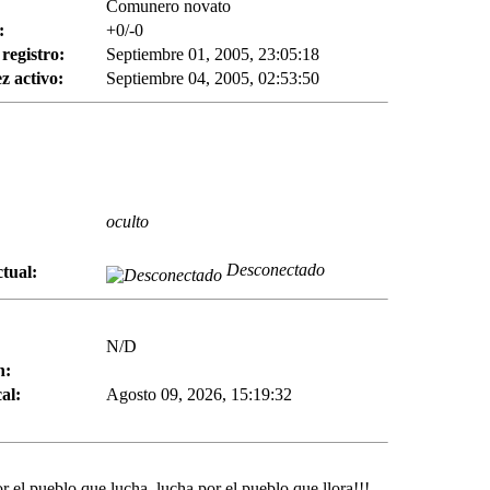
Comunero novato
:
+0/-0
registro:
Septiembre 01, 2005, 23:05:18
z activo:
Septiembre 04, 2005, 02:53:50
oculto
Desconectado
tual:
N/D
n:
al:
Agosto 09, 2026, 15:19:32
or el pueblo que lucha, lucha por el pueblo que llora!!!