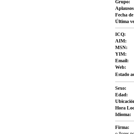
Grupo:
Aplausos
Fecha de 
Última ve
ICQ:
AIM:
MSN:
YIM:
Email:
Web:
Estado ac
Sexo:
Edad:
Ubicació
Hora Loc
Idioma:
Firma:
o llores p