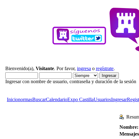
Bienvenido(a),
Visitante
. Por favor,
ingresa
o
regístrate
.
Ingresar con nombre de usuario, contraseña y duración de la sesión
Inicio
normas
Buscar
Calendario
Expo Castilla
Usuarios
Ingresar
Regist
Resum
Nombre:
Mensajes