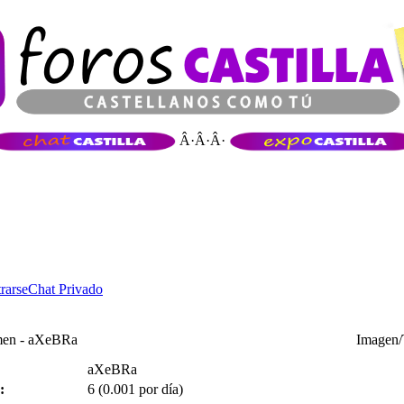
Â·Â·Â·
rarse
Chat Privado
en - aXeBRa
Imagen/
aXeBRa
:
6 (0.001 por día)