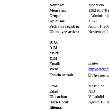
Nombre:
Mochuelo
Mensajes:
1382 (0.179 p
Grupo:
- Administrad
Aplausos:
+5/-0
Fecha de registro:
Junio 01, 20
Última vez activo:
Noviembre 27
ICQ:
AIM:
MSN:
YIM:
Email:
oculto
Web:
http://www.fo
Estado actual:
Sexo:
Masculino
Edad:
N/D
Ubicación:
Valladolid
Hora Local:
Agosto 10, 2
Idioma: