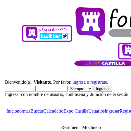
Bienvenido(a),
Visitante
. Por favor,
ingresa
o
regístrate
.
Ingresar con nombre de usuario, contraseña y duración de la sesión
Inicio
normas
Buscar
Calendario
Expo Castilla
Usuarios
Ingresar
Regist
Resumen - Mochuelo