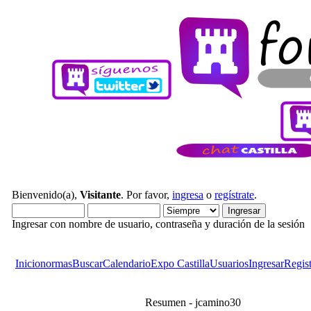
Bienvenido(a),
Visitante
. Por favor,
ingresa
o
regístrate
.
Ingresar con nombre de usuario, contraseña y duración de la sesión
Inicio
normas
Buscar
Calendario
Expo Castilla
Usuarios
Ingresar
Regist
Resumen - jcamino30