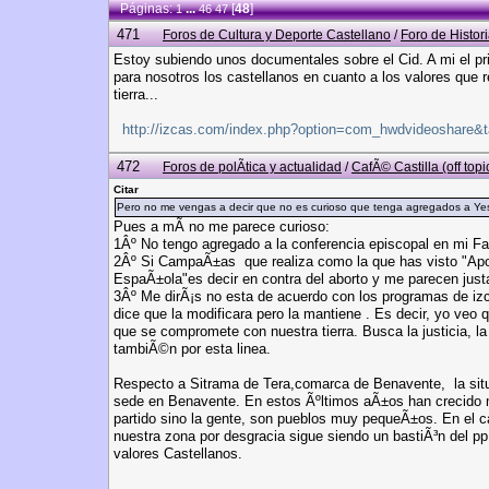
Páginas:
...
[
48
]
1
46
47
471
Foros de Cultura y Deporte Castellano
/
Foro de Histori
Estoy subiendo unos documentales sobre el Cid. A mi el p
para nosotros los castellanos en cuanto a los valores que r
tierra...
http://izcas.com/index.php?option=com_hwdvideoshare&
472
Foros de polÃ­tica y actualidad
/
CafÃ© Castilla (off topi
Citar
Pero no me vengas a decir que no es curioso que tenga agregados a Yes
Pues a mÃ­ no me parece curioso:
1Âº No tengo agregado a la conferencia episcopal en mi F
2Âº Si CampaÃ±as que realiza como la que has visto "Apoy
EspaÃ±ola"es decir en contra del aborto y me parecen justa
3Âº Me dirÃ¡s no esta de acuerdo con los programas de iz
dice que la modificara pero la mantiene . Es decir, yo veo 
que se compromete con nuestra tierra. Busca la justicia, l
tambiÃ©n por esta linea.
Respecto a Sitrama de Tera,comarca de Benavente, la situ
sede en Benavente. En estos Ãºltimos aÃ±os han crecido 
partido sino la gente, son pueblos muy pequeÃ±os. En el c
nuestra zona por desgracia sigue siendo un bastiÃ³n del p
valores Castellanos.