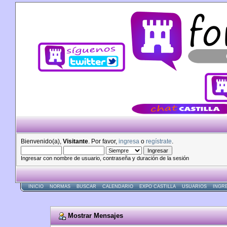
Bienvenido(a),
Visitante
. Por favor,
ingresa
o
regístrate
.
Ingresar con nombre de usuario, contraseña y duración de la sesión
INICIO
NORMAS
BUSCAR
CALENDARIO
EXPO CASTILLA
USUARIOS
INGR
Mostrar Mensajes