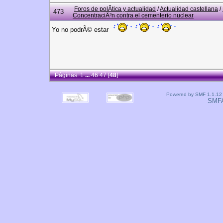
Foros de polÃ­tica y actualidad
/
Actualidad castellana
/
473
ConcentraciÃ³n contra el cementerio nuclear
Yo no podrÃ© estar
Páginas:
1
...
46
47
[
48
]
Powered by SMF 1.1.12
SMF