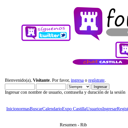
Bienvenido(a),
Visitante
. Por favor,
ingresa
o
regístrate
.
Ingresar con nombre de usuario, contraseña y duración de la sesión
Inicio
normas
Buscar
Calendario
Expo Castilla
Usuarios
Ingresar
Regist
Resumen - Rib