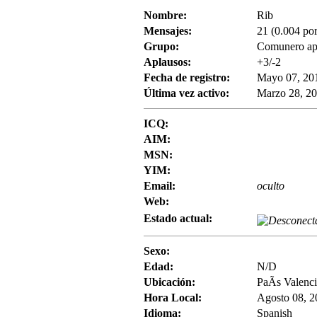
Nombre:
Rib
Mensajes:
21 (0.004 por
Grupo:
Comunero ap
Aplausos:
+3/-2
Fecha de registro:
Mayo 07, 201
Última vez activo:
Marzo 28, 20
ICQ:
AIM:
MSN:
YIM:
Email:
oculto
Web:
Estado actual:
Sexo:
Edad:
N/D
Ubicación:
PaÃ­s Valen
Hora Local:
Agosto 08, 2
Idioma:
Spanish