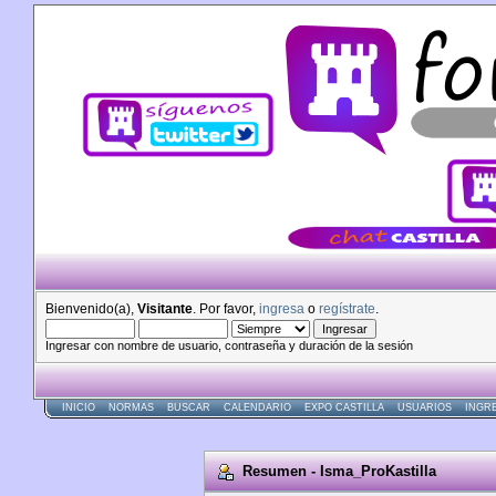
Bienvenido(a),
Visitante
. Por favor,
ingresa
o
regístrate
.
Ingresar con nombre de usuario, contraseña y duración de la sesión
INICIO
NORMAS
BUSCAR
CALENDARIO
EXPO CASTILLA
USUARIOS
INGR
Resumen - Isma_ProKastilla