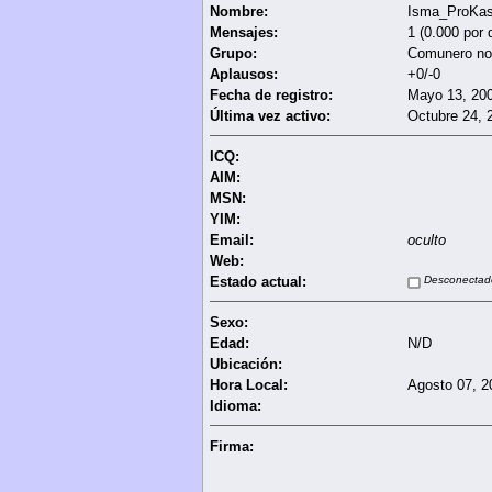
Nombre:
Isma_ProKast
Mensajes:
1 (0.000 por 
Grupo:
Comunero no
Aplausos:
+0/-0
Fecha de registro:
Mayo 13, 200
Última vez activo:
Octubre 24, 
ICQ:
AIM:
MSN:
YIM:
Email:
oculto
Web:
Estado actual:
Desconectad
Sexo:
Edad:
N/D
Ubicación:
Hora Local:
Agosto 07, 2
Idioma:
Firma: