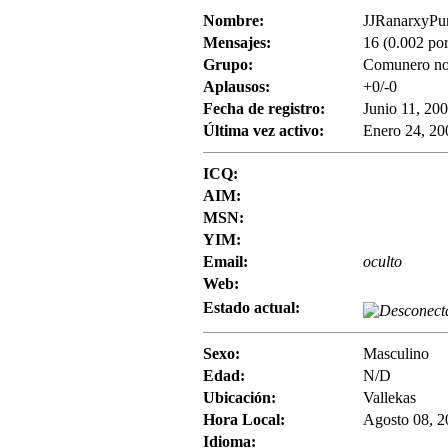
Nombre:
JJRanarxyPu
Mensajes:
16 (0.002 por
Grupo:
Comunero no
Aplausos:
+0/-0
Fecha de registro:
Junio 11, 200
Última vez activo:
Enero 24, 20
ICQ:
AIM:
MSN:
YIM:
Email:
oculto
Web:
Estado actual:
Sexo:
Masculino
Edad:
N/D
Ubicación:
Vallekas
Hora Local:
Agosto 08, 2
Idioma: