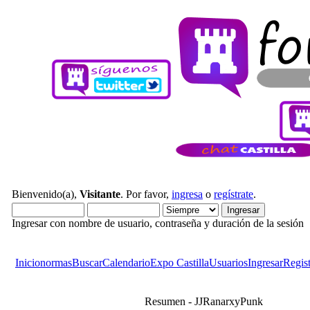
Bienvenido(a),
Visitante
. Por favor,
ingresa
o
regístrate
.
Ingresar con nombre de usuario, contraseña y duración de la sesión
Inicio
normas
Buscar
Calendario
Expo Castilla
Usuarios
Ingresar
Regist
Resumen - JJRanarxyPunk