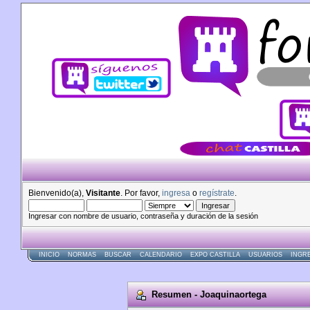
Bienvenido(a),
Visitante
. Por favor,
ingresa
o
regístrate
.
Ingresar con nombre de usuario, contraseña y duración de la sesión
INICIO
NORMAS
BUSCAR
CALENDARIO
EXPO CASTILLA
USUARIOS
INGR
Resumen - Joaquinaortega