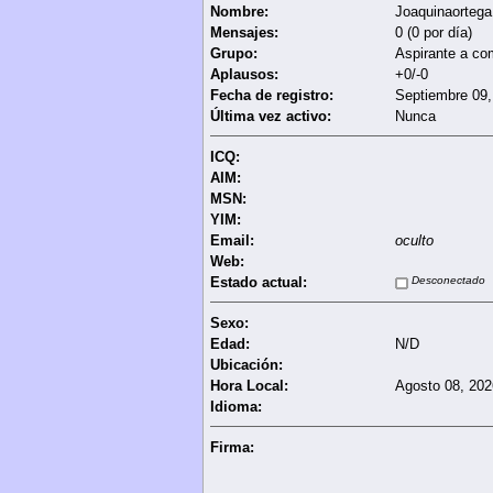
Nombre:
Joaquinaortega
Mensajes:
0 (0 por día)
Grupo:
Aspirante a co
Aplausos:
+0/-0
Fecha de registro:
Septiembre 09,
Última vez activo:
Nunca
ICQ:
AIM:
MSN:
YIM:
Email:
oculto
Web:
Estado actual:
Desconectado
Sexo:
Edad:
N/D
Ubicación:
Hora Local:
Agosto 08, 202
Idioma:
Firma: