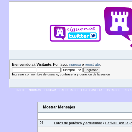
Bienvenido(a),
Visitante
. Por favor,
ingresa
o
regístrate
.
Ingresar con nombre de usuario, contraseña y duración de la sesión
INICIO
NORMAS
BUSCAR
CALENDARIO
EXPO CASTILLA
USUARIOS
INGR
Mostrar Mensajes
Páginas:
[
3
]
...
1
2
4
5
18
21
Foros de polÃ­tica y actualidad
/
CafÃ© Castilla (of