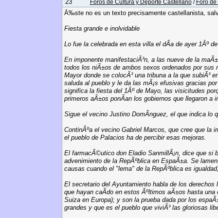
23
Foros de Cultura y Deporte Castellano
/
Foro de 
Ã‰ste no es un texto precisamente castellanista, salv
Fiesta grande e inolvidable
Lo fue la celebrada en esta villa el dÃ­a de ayer 1Âº
En imponente manifestaciÃ³n, a las nueve de la maÃ±
todos los niÃ±os de ambos sexos ordenados por sus mae
Mayor donde se colocÃ³ una tribuna a la que subiÃ³ e
saluda al pueblo y le da las mÃ¡s efusivas gracias po
significa la fiesta del 1Âº de Mayo, las visicitudes po
primeros aÃ±os ponÃ­an los gobiernos que llegaron a 
Sigue el vecino Justino DomÃ­nguez, el que indica lo q
ContinÃºa el vecino Gabriel Marcos, que cree que la i
el pueblo de Palacios ha de percibir esas mejoras.
El farmacÃ©utico don Eladio SanmillÃ¡n, dice que si bie
advenimiento de la RepÃºblica en EspaÃ±a. Se lamenta
causas cuando el "lema" de la RepÃºblica es igualdad, l
El secretario del Ayuntamiento habla de los derechos 
que hayan caÃ­do en estos Ãºltimos aÃ±os hasta una
Suiza en Europa); y son la prueba dada por los espaÃ±
grandes y que es el pueblo que viviÃ³ las gloriosas lib