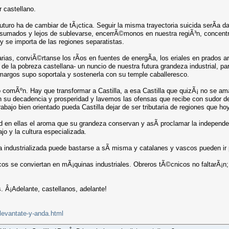
r castellano.
futuro ha de cambiar de tÃ¡ctica. Seguir la misma trayectoria suicida serÃ­a 
nsumados y lejos de sublevarse, encerrÃ©monos en nuestra regiÃ³n, concen
 se importa de las regiones separatistas.
as, conviÃ©rtanse los rÃ­os en fuentes de energÃ­a, los eriales en prados artif
 de la pobreza castellana- un nuncio de nuestra futura grandeza industrial, 
argos supo soportala y sostenerla con su temple caballeresco.
ro comÃºn. Hay que transformar a Castilla, a esa Castilla que quizÃ¡ no se ama
u decadencia y prosperidad y lavemos las ofensas que recibe con sudor de las
abajo bien orientado pueda Castilla dejar de ser tributaria de regiones que ho
en ellas el aroma que su grandeza conservan y asÃ­ proclamar la independenc
ajo y la cultura especializada.
la industrializada puede bastarse a sÃ­ misma y catalanes y vascos pueden i
cos se conviertan en mÃ¡quinas industriales. Obreros tÃ©cnicos no faltarÃ¡n
s. Â¡Adelante, castellanos, adelante!
-levantate-y-anda.html