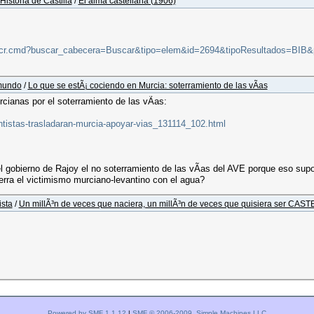
Historia de Castilla
/
El alma castellana (1906)
ados_ocr.cmd?buscar_cabecera=Buscar&tipo=elem&id=2694&tipoResultados=BIB
 mundo
/
Lo que se estÃ¡ cociendo en Murcia: soterramiento de las vÃ­as
cianas por el soterramiento de las vÃ­as:
entistas-trasladaran-murcia-apoyar-vias_131114_102.html
l gobierno de Rajoy el no soterramiento de las vÃ­as del AVE porque eso supo
tierra el victimismo murciano-levantino con el agua?
ista
/
Un millÃ³n de veces que naciera, un millÃ³n de veces que quisiera ser CA
Powered by SMF 1.1.12
|
SMF © 2006-2009, Simple Machines LLC