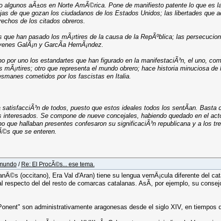
do algunos aÃ±os en Norte AmÃ©rica. Pone de manifiesto patente lo que es l
ajas de que gozan los ciudadanos de los Estados Unidos; las libertades que 
echos de los citados obreros.
que han pasado los mÃ¡rtires de la causa de la RepÃºblica; las persecucion
³venes GalÃ¡n y GarcÃ­a HernÃ¡ndez.
o por uno los estandartes que han figurado en la manifestaciÃ³n, el uno, com
 mÃ¡rtires; otro que representa el mundo obrero; hace historia minuciosa de la
esmanes cometidos por los fascistas en Italia.
satisfacciÃ³n de todos, puesto que estos ideales todos los sentÃ­an. Basta 
 interesados. Se compone de nueve concejales, habiendo quedado en el acto d
ho que hallaban presentes confesaron su significaciÃ³n republicana y a los tr
Ã©s que se enteren.
 mundo
/
Re: El ProcÃ©s... ese tema.
nÃ©s (occitano), Era Val d'Aran) tiene su lengua vernÃ¡cula diferente del cata
l respecto del del resto de comarcas catalanas. AsÃ­, por ejemplo, su conse
Ponent" son administrativamente aragonesas desde el siglo XIV, en tiempos d