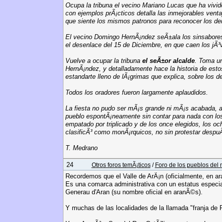
Ocupa la tribuna el vecino Mariano Lucas que ha vivi
con ejemplos prÃ¡cticos detalla las inmejorables vent
que siente los mismos patronos para reconocer los der
El vecino Domingo HernÃ¡ndez seÃ±ala los sinsabores 
el desenlace del 15 de Diciembre, en que caen los jÃ
Vuelve a ocupar la tribuna
el seÃ±or alcalde
. Toma un
HernÃ¡ndez, y detalladamente hace la historia de estos
estandarte lleno de lÃ¡grimas que explica, sobre los d
Todos los oradores fueron largamente aplaudidos.
La fiesta no pudo ser mÃ¡s grande ni mÃ¡s acabada, a 
pueblo espontÃ¡neamente sin contar para nada con los
empatado por triplicado y de los once elegidos, los oc
clasificÃ³ como monÃ¡rquicos, no sin protestar despu
T. Medrano
24
Otros foros temÃ¡ticos
/
Foro de los pueblos del
Recordemos que el Valle de ArÃ¡n (oficialmente, en ara
Es una comarca administrativa con un estatus especia
Generau d'Aran (su nombre oficial en aranÃ©s).
Y muchas de las localidades de la llamada "franja de 