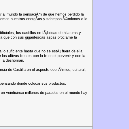
dar al mundo la sensaciÃ³n de que hemos perdido la
tremos nuestras energÃ­as y sobreponiÃ©ndonos a la
iciales, los castillos en fÃ¡bricas de hilaturas y
para que con sus gigantescas aspas proclame la
 lo suficiente hasta que no se estÃ¡ fuera de ella;
 altivas frentes con la fe en el porvenir y con la
y la deshonran.
ia de Castilla en el aspecto econÃ³mico, cultural,
r pensando donde colocar sus productos.
; en veinticinco millones de parados en el mundo hay