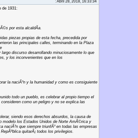
: Abril 28, 2018, 16:33:34
 de 1931:
Ã©s por esta alcaldÃ­a.
das piezas propias de esta fecha, precedida por
ieron las principales calles, terminando en la Plaza
e
y largo discurso desarrollando minuciosamente lo que
nes, y los inconvenientes que en los
orar la naciÃ³n y la humanidad y como es consiguiente
unido todo un pueblo, es celebrar al propio tiempo el
consideren como un peligro y no se explica las
olerar, siendo esos derechos absurdos, la causa de
 modelo los Estados Unidos de Norte AmÃ©rica y
ica naciÃ³n que siempre triunfÃ³ en todas las empresas
RepÃºblica quitarÃ¡ todos los privilegios.