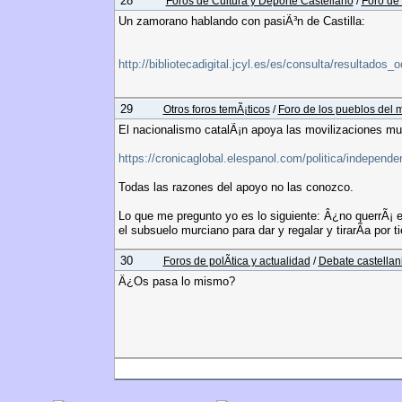
28
Foros de Cultura y Deporte Castellano
/
Foro de 
Un zamorano hablando con pasiÃ³n de Castilla:
http://bibliotecadigital.jcyl.es/es/consulta/result
29
Otros foros temÃ¡ticos
/
Foro de los pueblos del
El nacionalismo catalÃ¡n apoya las movilizaciones mur
https://cronicaglobal.elespanol.com/politica/independ
Todas las razones del apoyo no las conozco.
Lo que me pregunto yo es lo siguiente: Â¿no querrÃ¡ e
el subsuelo murciano para dar y regalar y tirarÃ­a por 
30
Foros de polÃ­tica y actualidad
/
Debate castellan
Â¿Os pasa lo mismo?
Páginas:
1
2
[
3
]
4
5
...
18