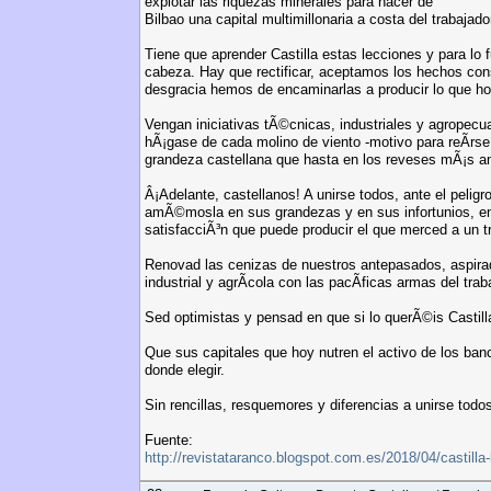
explotar las riquezas minerales para hacer de
Bilbao una capital multimillonaria a costa del trabajado
Tiene que aprender Castilla estas lecciones y para lo 
cabeza. Hay que rectificar, aceptamos los hechos co
desgracia hemos de encaminarlas a producir lo que hoy
Vengan iniciativas tÃ©cnicas, industriales y agropecuari
hÃ¡gase de cada molino de viento -motivo para reÃ­rse
grandeza castellana que hasta en los reveses mÃ¡s am
Â¡Adelante, castellanos! A unirse todos, ante el pelig
amÃ©mosla en sus grandezas y en sus infortunios, en s
satisfacciÃ³n que puede producir el que merced a un tr
Renovad las cenizas de nuestros antepasados, aspirad 
industrial y agrÃ­cola con las pacÃ­ficas armas del trab
Sed optimistas y pensad en que si lo querÃ©is Castil
Que sus capitales que hoy nutren el activo de los ban
donde elegir.
Sin rencillas, resquemores y diferencias a unirse todo
Fuente:
http://revistataranco.blogspot.com.es/2018/04/castilla