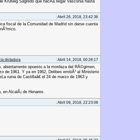
de Krutwig Sagredo que hacÃ­a llegar Vasconia hasta
: Abril 26, 2018, 23:42:36
tica fiscal de la Comunidad de Madrid sin darse cuenta
onÃ³mico.
la dictadura
: Abril 14, 2018, 00:28:17
ento, abiertamente opuesto a la mordaza del RÃ©gimen,
zo de 1961. Y ya en 1962, Delibes emitiÃ³ al Ministerio
œLa ruina de Castillaâ€ el 24 de marzo de 1963 y
n, en AlcalÃ¡ de Henares.
: Abril 09, 2018, 22:23:08