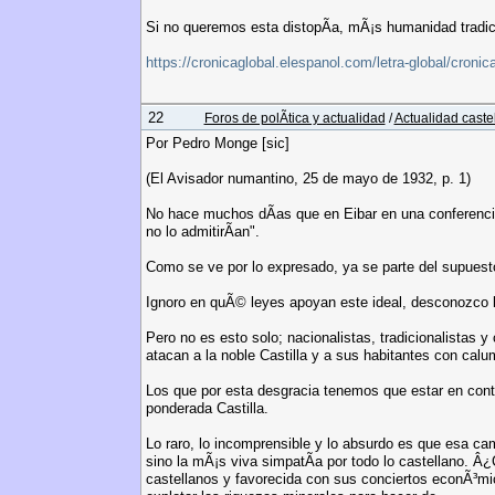
Si no queremos esta distopÃ­a, mÃ¡s humanidad tradici
https://cronicaglobal.elespanol.com/letra-global/cro
22
Foros de polÃ­tica y actualidad
/
Actualidad caste
Por Pedro Monge [sic]
(El Avisador numantino, 25 de mayo de 1932, p. 1)
No hace muchos dÃ­as que en Eibar en una conferencia "
no lo admitirÃ­an".
Como se ve por lo expresado, ya se parte del supuesto 
Ignoro en quÃ© leyes apoyan este ideal, desconozco lo
Pero no es esto solo; nacionalistas, tradicionalistas y
atacan a la noble Castilla y a sus habitantes con calu
Los que por esta desgracia tenemos que estar en con
ponderada Castilla.
Lo raro, lo incomprensible y lo absurdo es que esa c
sino la mÃ¡s viva simpatÃ­a por todo lo castellano. Â¿
castellanos y favorecida con sus conciertos econÃ³micos