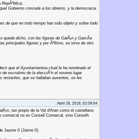
a RepÃºblica;
aquel Gobierno concede a los obreros, y la democracia
es de que en todo tiempo han sido objeto y sobre todo
o queda dicho, con las figuras de GalÃ¡n y GarcÃ­a
s principales figuras y por Ãºltimo, se sirve de otro
decir que el Ayuntamientoa ctual le ha nombrado el
e escrutinio de la elecciÃ³n el noveno lugar
es restantes, que se hallaban ausentes, se les
: Abril 28, 2018, 02:09:04
lÃ¡n, tan propio de la Val d'Aran como el castellano.
jo comarcal no es Consell Comarcal, sino Conselh
e Jaume II (Jaime II).