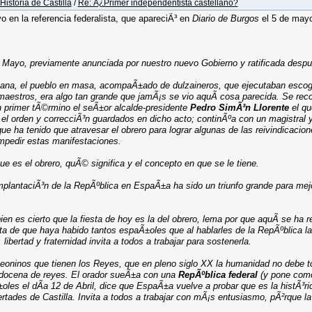
Historia de Castilla
/
Re: Â¿Primer independentista castellano?
o en la referencia federalista, que apareciÃ³ en
Diario de Burgos
el 5 de mayo
 de Mayo, previamente anunciada por nuestro nuevo Gobierno y ratificada despu
ana, el pueblo en masa, acompaÃ±ado de dulzaineros, que ejecutaban escogi
stros, era algo tan grande que jamÃ¡s se vio aquÃ­ cosa parecida. Se recorr
n primer tÃ©rmino el seÃ±or alcalde-presidente
Pedro SimÃ³n Llorente
el qu
r el orden y correcciÃ³n guardados en dicho acto; continÃºa con un magistral 
rque ha tenido que atravesar el obrero para lograr algunas de las reivindicacio
impedir estas manifestaciones.
ue es el obrero, quÃ© significa y el concepto en que se le tiene.
mplantaciÃ³n de la RepÃºblica en EspaÃ±a ha sido un triunfo grande para mej
n es cierto que la fiesta de hoy es la del obrero, lema por que aquÃ­ se ha re
 de que haya habido tantos espaÃ±oles que al hablarles de la RepÃºblica la 
ibertad y fraternidad invita a todos a trabajar para sostenerla.
leoninos que tienen los Reyes, que en pleno siglo XX la humanidad no debe t
 docena de reyes. El orador sueÃ±a con una
RepÃºblica federal
(y pone como
oles el dÃ­a 12 de Abril, dice que EspaÃ±a vuelve a probar que es la histÃ³r
ertades de Castilla. Invita a todos a trabajar con mÃ¡s entusiasmo, pÃ²rque la 