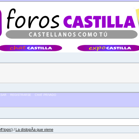
Â·Â·Â·
ESAR
REGISTRARSE
CHAT PRIVADO
f topic)
/
La distopÃ­a que viene