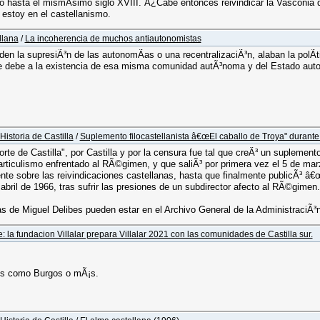
o hasta el mismÃ­simo siglo XVIII. Â¿Cabe entonces reivindicar la Vasconia 
 estoy en el castellanismo.
llana
/
La incoherencia de muchos antiautonomistas
en la supresiÃ³n de las autonomÃ­as o una recentralizaciÃ³n, alaban la polÃ­
 se debe a la existencia de esa misma comunidad autÃ³noma y del Estado aut
Historia de Castilla
/
Suplemento filocastellanista â€œEl caballo de Troya" durante 
orte de Castilla", por Castilla y por la censura fue tal que creÃ³ un suplem
articulismo enfrentado al RÃ©gimen, y que saliÃ³ por primera vez el 5 de mar
nte sobre las reivindicaciones castellanas, hasta que finalmente publicÃ³ â€
abril de 1966, tras sufrir las presiones de un subdirector afecto al RÃ©gimen.
tas de Miguel Delibes pueden estar en el Archivo General de la AdministraciÃ³
: la fundacion Villalar prepara Villalar 2021 con las comunidades de Castilla sur.
os como Burgos o mÃ¡s.