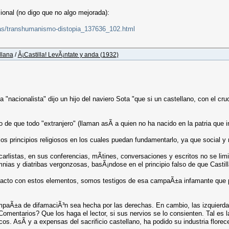
onal (no digo que no algo mejorada):
nicas/transhumanismo-distopia_137636_102.html
llana
/
Â¡Castilla! LevÃ¡ntate y anda (1932)
nacionalista" dijo un hijo del naviero Sota "que si un castellano, con el cru
de que todo "extranjero" (llaman asÃ­ a quien no ha nacido en la patria que 
s principios religiosos en los cuales puedan fundamentarlo, ya que social y 
 carlistas, en sus conferencias, mÃ­tines, conversaciones y escritos no se lim
mnias y diatribas vergonzosas, basÃ¡ndose en el principio falso de que Castill
tacto con estos elementos, somos testigos de esa campaÃ±a infamante que p
ampaÃ±a de difamaciÃ³n sea hecha por las derechas. En cambio, las izquierda
Comentarios? Que los haga el lector, si sus nervios se lo consienten. Tal es l
. AsÃ­ y a expensas del sacrificio castellano, ha podido su industria florecer,