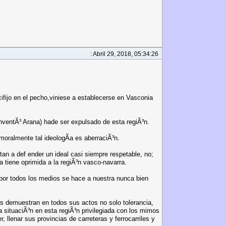
: Abril 29, 2018, 05:34:26
cifijo en el pecho,viniese a establecerse en Vasconia
inventÃ³ Arana) hade ser expulsado de esta regiÃ³n.
moralmente tal ideologÃ­a es aberraciÃ³n.
itan a def ender un ideal casi siempre respetable, no;
a tiene oprimida a la regiÃ³n vasco-navarra.
or todos los medios se hace a nuestra nunca bien
s demuestran en todos sus actos no solo tolerancia,
a situaciÃ³n en esta regiÃ³n privilegiada con los mimos
 llenar sus provincias de carreteras y ferrocarriles y