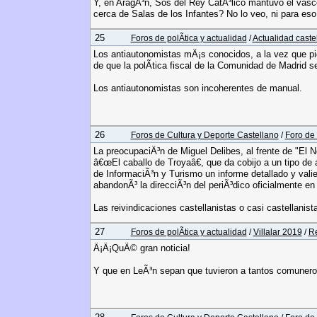
Y, en AragÃ³n, Sos del Rey CatÃ³lico mantuvo el vasc
cerca de Salas de los Infantes? No lo veo, ni para eso
25
Foros de polÃ­tica y actualidad
/
Actualidad caste
Los antiautonomistas mÃ¡s conocidos, a la vez que pid
de que la polÃ­tica fiscal de la Comunidad de Madrid
Los antiautonomistas son incoherentes de manual.
26
Foros de Cultura y Deporte Castellano
/
Foro de 
La preocupaciÃ³n de Miguel Delibes, al frente de "El N
â€œEl caballo de Troyaâ€, que da cobijo a un tipo de 
de InformaciÃ³n y Turismo un informe detallado y valie
abandonÃ³ la direcciÃ³n del periÃ³dico oficialmente en 
Las reivindicaciones castellanistas o casi castellanis
27
Foros de polÃ­tica y actualidad
/
Villalar 2019
/
Re
Â¡Â¡QuÃ© gran noticia!
Y que en LeÃ³n sepan que tuvieron a tantos comuner