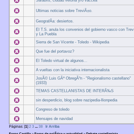
Sarabris, ciudad vetona y/o vaccea
Ultimas noticias sobre TreviÃ±o.
GeografÃ­a: desiertos.
El T.S. anula los convenios del gobierno vasco con Tre
y La Puebla
Sierra de San Vicente - Toledo - Wikipedia
Que fue del portavoz?
El Toledo virtual de algunos...
A vueltas con la iniciativa internacionalista
JosÃ© Luis GÂª ObregÃ³n - "Regionalismo castellano"
(1933)
TEMAS CASTELLANISTAS DE INTERÃ‰S
sin desperdicio, blog sobre nazipedia-llionpedia
Congreso de toledo
Mensajes de navidad
Páginas: [
1
]
2
3
...
38
Ir Arriba
Foros Castilla
>
Foros de polÃ­tica y actualidad
>
Debate castellanista