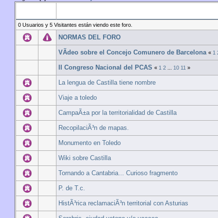
Asunto
0 Usuarios y 5 Visitantes están viendo este foro.
NORMAS DEL FORO
VÃ­deo sobre el Concejo Comunero de Barcelona
«
1
II Congreso Nacional del PCAS
«
1
2
...
10
11
»
La lengua de Castilla tiene nombre
Viaje a toledo
CampaÃ±a por la territorialidad de Castilla
RecopilaciÃ³n de mapas.
Monumento en Toledo
Wiki sobre Castilla
Tornando a Cantabria... Curioso fragmento
P. de T.c.
HistÃ³rica reclamaciÃ³n territorial con Asturias