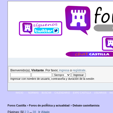
Bienvenido(a),
Visitante
. Por favor,
ingresa
o
regístrate
.
Ingresar con nombre de usuario, contraseña y duración de la sesión
INICIO
NORMAS
BUSCAR
CALENDARIO
EXPO CASTILLA
USUARIOS
IN
Foros Castilla
>
Foros de polÃ­tica y actualidad
>
Debate castellanista
Páginas: [
1
]
2
3
...
38
Ir Abajo