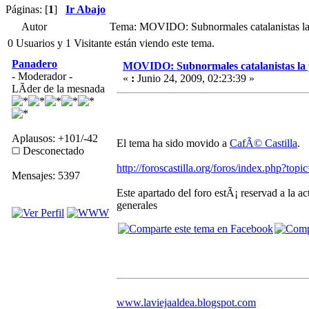
Páginas: [
1
]
Ir Abajo
Autor
Tema: MOVIDO: Subnormales catalanistas la
0 Usuarios y 1 Visitante están viendo este tema.
Panadero
MOVIDO: Subnormales catalanistas la 
- Moderador -
«
:
Junio 24, 2009, 02:23:39 »
LÃ­der de la mesnada
Aplausos: +101/-42
El tema ha sido movido a
CafÃ© Castilla
.
Desconectado
http://foroscastilla.org/foros/index.php?top
Mensajes: 5397
Este apartado del foro estÃ¡ reservad a la a
generales
www.laviejaaldea.blogspot.com