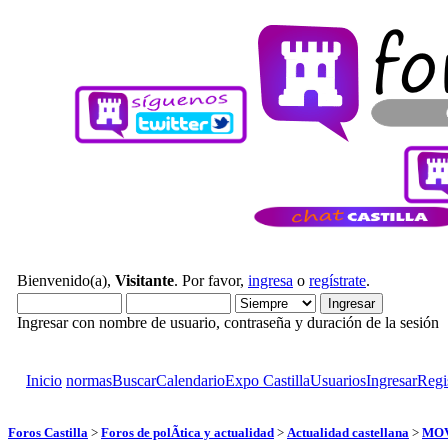
Bienvenido(a),
Visitante
. Por favor,
ingresa
o
regístrate
.
Ingresar con nombre de usuario, contraseña y duración de la sesión
Inicio
normas
Buscar
Calendario
Expo Castilla
Usuarios
Ingresar
Regi
Foros Castilla
>
Foros de polÃ­tica y actualidad
>
Actualidad castellana
>
MOVI