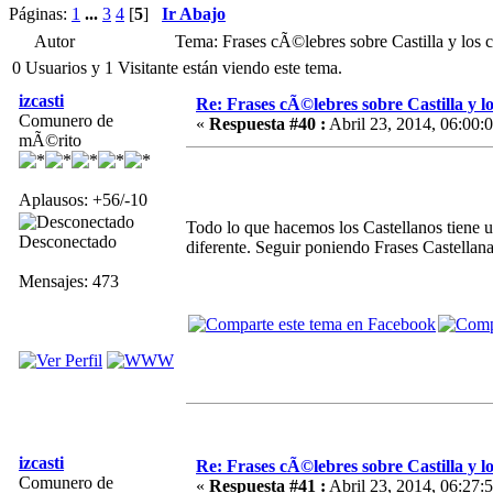
Páginas:
1
...
3
4
[
5
]
Ir Abajo
Autor
Tema: Frases cÃ©lebres sobre Castilla y los 
0 Usuarios y 1 Visitante están viendo este tema.
izcasti
Re: Frases cÃ©lebres sobre Castilla y lo
Comunero de
«
Respuesta #40 :
Abril 23, 2014, 06:00:
mÃ©rito
Aplausos: +56/-10
Todo lo que hacemos los Castellanos tiene un
Desconectado
diferente. Seguir poniendo Frases Castellana
Mensajes: 473
izcasti
Re: Frases cÃ©lebres sobre Castilla y lo
Comunero de
«
Respuesta #41 :
Abril 23, 2014, 06:27: