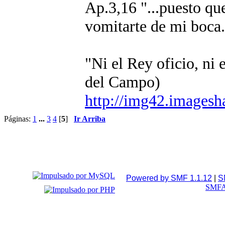
Ap.3,16 "...puesto que 
vomitarte de mi boca.
"Ni el Rey oficio, ni
del Campo)
http://img42.images
Páginas:
1
...
3
4
[
5
]
Ir Arriba
Powered by SMF 1.1.12
|
S
SMFA