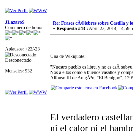
JLazaroS
Re: Frases cÃ©lebres sobre Castilla y lo
Comunero de honor
«
Respuesta #43 :
Abril 23, 2014, 14:59:
Aplausos: +22/-23
Una de Wikiquote:
Desconectado
"Nuestro pueblo es libre, y no es asÃ­ suby
Mensajes: 932
Nos a ellos como a buenos vasallos y comp
Alfonso III de AragÃ³n, "El Benigno", 1299
El verdadero castellan
ni el calor ni el hambr