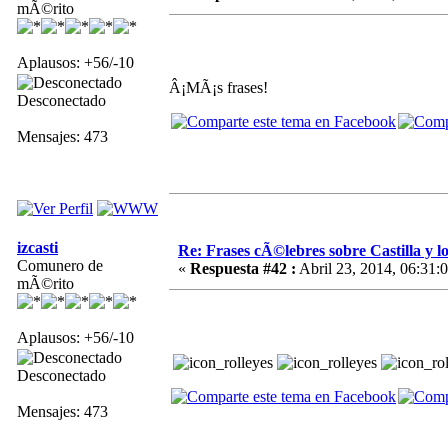
mÃ©rito
Aplausos: +56/-10
Â¡MÃ¡s frases!
Desconectado
Mensajes: 473
izcasti
Re: Frases cÃ©lebres sobre Castilla y lo
Comunero de
«
Respuesta #42 :
Abril 23, 2014, 06:31:
mÃ©rito
Aplausos: +56/-10
Desconectado
Mensajes: 473