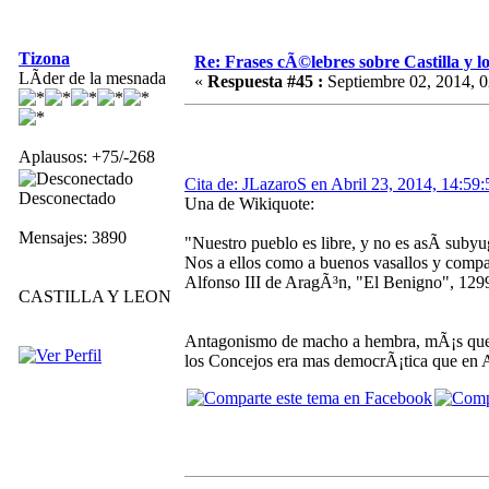
Tizona
Re: Frases cÃ©lebres sobre Castilla y lo
LÃ­der de la mesnada
«
Respuesta #45 :
Septiembre 02, 2014, 0
Aplausos: +75/-268
Cita de: JLazaroS en Abril 23, 2014, 14:59:
Desconectado
Una de Wikiquote:
Mensajes: 3890
"Nuestro pueblo es libre, y no es asÃ­ suby
Nos a ellos como a buenos vasallos y comp
Alfonso III de AragÃ³n, "El Benigno", 1299
CASTILLA Y LEON
Antagonismo de macho a hembra, mÃ¡s que de 
los Concejos era mas democrÃ¡tica que en 