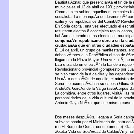
Bautista Aznar, que presenciarÃ­a el fin de l
municipales el 12 de abril de 1931; provincial
Como el bien sabido, aquellas municipales fu
socialista. La monarquÃ­a se desmoronÃ³ por 
exilio y los republicanos del ComitÃ© Revoluc
En Soria capital, una vez efectuado el escrutin
resultaron electos 8 concejales republicanos
habÃ­an celebrado estas elecciones municipal
conjunciÃ³n republicano-obrera en la ciud
ciudadanÃ­a que en otras ciudades espaÃ±
El 14 de abril, un grupo de manifestantes, e
daban vÃ­tores a la RepÃºblica al son de â€œ
llegaron a la Plaza Mayor. Una vez allÃ­, se i
Eza e izando en el balcÃ³n la bandera republi
Revolucionario provincial (compuesto por J
se hizo cargo de la AlcaldÃ­a y las dependenc
Un aÃ±o despuÃ©s de aquello, el ministro de 
Soria. Le acompaÃ±aban su esposa Gloria Gin
AndrÃ©s GarcÃ­a de la Varga (â€œCorpus Barg
La comitiva, entre otros lugares, visitÃ³ la
personalidades de la vida cultural de la prov
Antonio Gaya NuÃ±o, que ese mismo curso con
Dos meses despuÃ©s, llegaba a Soria capital 
subvencionada por el Ministerio de InstrucciÃ
(en El Burgo de Osma, concretamente). GarcÃ
â€œLa Vida es SueÃ±oâ€ de CalderÃ³n y hal