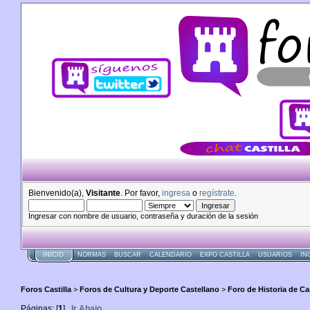
Bienvenido(a),
Visitante
. Por favor,
ingresa
o
regístrate
.
Ingresar con nombre de usuario, contraseña y duración de la sesión
INICIO
NORMAS
BUSCAR
CALENDARIO
EXPO CASTILLA
USUARIOS
IN
Foros Castilla
>
Foros de Cultura y Deporte Castellano
>
Foro de Historia de Cas
Páginas: [
1
]
Ir Abajo