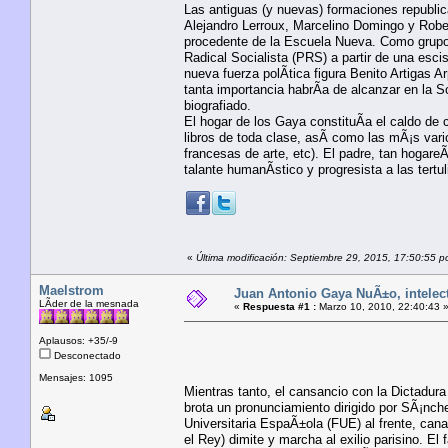
Las antiguas (y nuevas) formaciones republic
Alejandro Lerroux, Marcelino Domingo y Rober
procedente de la Escuela Nueva. Como grupo 
Radical Socialista (PRS) a partir de una esci
nueva fuerza polÃ­tica figura Benito Artigas A
tanta importancia habrÃ­a de alcanzar en la S
biografiado.
El hogar de los Gaya constituÃ­a el caldo de c
libros de toda clase, asÃ­ como las mÃ¡s vario
francesas de arte, etc). El padre, tan hogar
talante humanÃ­stico y progresista a las tertu
«
Última modificación: Septiembre 29, 2015, 17:50:55 p
Maelstrom
Juan Antonio Gaya NuÃ±o, intelectu
LÃ­der de la mesnada
«
Respuesta #1 :
Marzo 10, 2010, 22:40:43 
Aplausos: +35/-9
Desconectado
Mensajes: 1095
Mientras tanto, el cansancio con la Dictadur
brota un pronunciamiento dirigido por SÃ¡nche
Universitaria EspaÃ±ola (FUE) al frente, cana
el Rey) dimite y marcha al exilio parisino. E