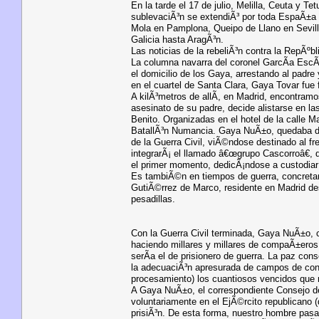
En la tarde el 17 de julio, Melilla, Ceuta y Te
sublevaciÃ³n se extendiÃ³ por toda EspaÃ±a l
Mola en Pamplona, Queipo de Llano en Sevilla
Galicia hasta AragÃ³n.
Las noticias de la rebeliÃ³n contra la RepÃºb
La columna navarra del coronel GarcÃ­a EscÃ
el domicilio de los Gaya, arrestando al padr
en el cuartel de Santa Clara, Gaya Tovar fue f
A kilÃ³metros de allÃ­, en Madrid, encontra
asesinato de su padre, decide alistarse en la
Benito. Organizadas en el hotel de la calle 
BatallÃ³n Numancia. Gaya NuÃ±o, quedaba de
de la Guerra Civil, viÃ©ndose destinado al fr
integrarÃ¡ el llamado â€œgrupo Cascorroâ€, q
el primer momento, dedicÃ¡ndose a custodiar 
Es tambiÃ©n en tiempos de guerra, concreta
GutiÃ©rrez de Marco, residente en Madrid des
pesadillas.
Con la Guerra Civil terminada, Gaya NuÃ±o, 
haciendo millares y millares de compaÃ±eros 
serÃ­a el de prisionero de guerra. La paz con
la adecuaciÃ³n apresurada de campos de conc
procesamiento) los cuantiosos vencidos que n
A Gaya NuÃ±o, el correspondiente Consejo de 
voluntariamente en el EjÃ©rcito republicano (
prisiÃ³n. De esta forma, nuestro hombre pasa