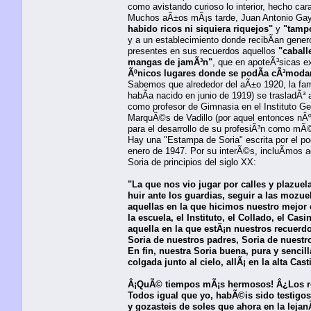
como avistando curioso lo interior, hecho cara
Muchos aÃ±os mÃ¡s tarde, Juan Antonio Gaya
habido ricos ni siquiera riquejos"
y
"tamp
y a un establecimiento donde recibÃ­an gene
presentes en sus recuerdos aquellos
"caball
mangas de jamÃ³n"
, que en apoteÃ³sicas 
Ãºnicos lugares donde se podÃ­a cÃ³modame
Sabemos que alrededor del aÃ±o 1920, la fa
habÃ­a nacido en junio de 1919) se trasladÃ³ a
como profesor de Gimnasia en el Instituto G
MarquÃ©s de Vadillo (por aquel entonces nÂº 8
para el desarrollo de su profesiÃ³n como mÃ
Hay una "Estampa de Soria" escrita por el poe
enero de 1947. Por su interÃ©s, incluÃ­mos a
Soria de principios del siglo XX:
"La que nos vio jugar por calles y plazuel
huir ante los guardias, seguir a las mozue
aquellas en la que hicimos nuestro mejor
la escuela, el Instituto, el Collado, el Casi
aquella en la que estÃ¡n nuestros recuerdo
Soria de nuestros padres, Soria de nuestro
En fin, nuestra Soria buena, pura y sencill
colgada junto al cielo, allÃ¡ en la alta Casti
Â¡QuÃ© tiempos mÃ¡s hermosos! Â¿Los r
Todos igual que yo, habÃ©is sido testigos
y gozasteis de soles que ahora en la lejanÃ