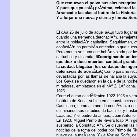
Que remuevan el polvo sus alas peregrina
Y pues que ya estÃ¡ prÃ³xima, celebrad la v
Arrancadle las alas al buitre de la Historia,
Y a forjar una nueva y eterna y limpia Sori
El dÃ­a 25 de julio de aquel aÃ±o tuvo lugar 
cuando una tremenda detonaciÃ³n, semejante a
entre la poblaciÃ³n capitalina. Seguidamen, 
confusiÃ³n no permitÃ­a entender lo que suce
Pero pronto se supo que habÃ­a volado por los
cartuchos y dinamita,
â€œoriginando un terr
que diez o doce muertos, cantidad grande
la ciudad. Llegaban los soldados de ingen
defensivas de Soriaâ€
â€¦ Como para no rec
devastadas por las llamas se hallaba la suya,
Los Gaya se quedaron en la calle de la noch
miradores, emplazada en el nÂº 2, 1Âº dcha.
1926.
Corre el curso acadÃ©mico 1922-1923 y vem
Instituto de Soria, si bien en circunstancias 
Castellana, como alumno de enseÃ±anza no ofi
culminando sus estudios de bachiller y trasla
Exactas. Y el padre de ambos, Juan Antonio 
En 1923, Miguel Primo de Rivera (capitÃ¡n g
suspenso la ConstituciÃ³n. Se disuelven las 
noticias de la toma del poder por Primo de Riv
nueve de la maÃ±ana. Y
La Voz de Soria
, de