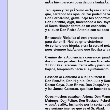
mÃ¡s bien parecen cosa de pura fantasÃ­a.
Tan lejano y tan prÃ³ximo estÃ¡ ese claro 
que, cerrando los ojos, cruzar podemos ve
Don Bernardino, grave, bajo los soportale
Don Epifanio, Ã¡gil, marchando a los Roya
el Docto Hinojar dentro de un cochecito
y el buen Don Pedro Antonio con su paso 
En cuando Rioja iba al tren presuroso
para dar en El Noti su grito victorioso
de soriano que triunfa, y era la verdad neta
pues siempre habÃ­a uno que llegaba a la 
Camino de la Audiencia a convencer jurad
iba con sus papeles Don Mariano Granado
Y Don Blas Taracena, frente alta y paso len
bajaba, tempranito hacia el Ayuntamiento.
Pasaban al Gobierno o a la DiputaciÃ³n
Don RamÃ³n, Don Higinio, Don Luis y Don
Doctor Gaya, Juan Brieva, Don JoaquÃ­n y
y las Juntas Gestoras, que iban bucando u
Otros muchos pasaban: Arjona, Don Manu
IÃ±iguez, Don Felipe, Don Gustavo, Febrel
y, aquÃ­ y allÃ¡, luchando por la sorianida
ese soriano imenso que es el Sr. Abad.