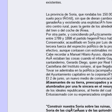
existentes.
La provincia de Soria, que rondaba los 150.0
suelo poco fÃ©rtil), sin que de dieran cambio
ganaderÃ­a y existiendo una explotaciÃ³n for
otro centro rural, pues la gente de los alred
del tren o del coche de lÃ­nea.
Por otra parte, y coincidiendo prÃ¡cticamente 
entre 1789 y 1898 el partido hegemÃ³nico hab
Conservador, acaudillado en Soria por Luis de
tercera fuerza del esprectro polÃ­tico de la 
efectivo, aunque contasen con estimables min
Cabe recordar a Manuel Hilario Ayuso, diput
AsÃ­ estaban las cosas cuando el infante Gay
santanderino, Gerardo Diego, quien por Real 
Castellana del Instituto soriano, al que lleg
Tovar se adentraba en la polÃ­tica (acompaÃ±
del Ayuntamiento capitalino en la corporaciÃ
El 2 de junio, un nuevo medio de comunicaciÃ³
â€œamantes de su tierra, preocupados y at
alumbrados por una fe sincera en el resurgi
de los ideales republicanos, al frente del c
Entusiasmado con su esperanzadora singladur
"Construir nuestra Soria sobre las ruinas,
Soria de las cigÃ¼eÃ±as y de las golondri