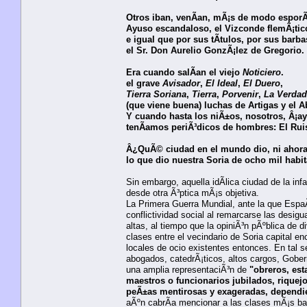
Otros iban, venÃ­an, mÃ¡s de modo esporÃ
Ayuso escandaloso, el Vizconde flemÃ¡tic
e igual que por sus tÃ­tulos, por sus barba
el Sr. Don Aurelio GonzÃ¡lez de Gregorio.
Era cuando salÃ­an el viejo
Noticiero
.
el grave
Avisador
,
El Ideal
,
El Duero
,
Tierra Soriana
,
Tierra
,
Porvenir
,
La Verdad
(que viene buena) luchas de Artigas y el A
Y cuando hasta los niÃ±os, nosotros, Â¡a
tenÃ­amos periÃ³dicos de hombres: El Rui
Â¿QuÃ© ciudad en el mundo dio, ni ahora 
lo que dio nuestra Soria de ocho mil habi
Sin embargo, aquella idÃ­lica ciudad de la in
desde otra Ã³ptica mÃ¡s objetiva.
La Primera Guerra Mundial, ante la que Espa
conflictividad social al remarcarse las desig
altas, al tiempo que la opiniÃ³n pÃºblica de d
clases entre el vecindario de Soria capital e
locales de ocio existentes entonces. En tal
abogados, catedrÃ¡ticos, altos cargos, Gober
una amplia representaciÃ³n de
"obreros, es
maestros o funcionarios jubilados, riquej
peÃ±as mentirosas y exageradas, dependie
aÃºn cabrÃ­a mencionar a las clases mÃ¡s ba