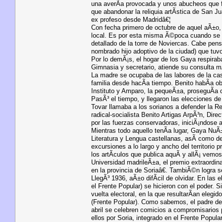
una averÃ­a provocada y unos abucheos que fu
que abandonar la reliquia artÃ­stica de San J
ex profeso desde Madridâ€¦
Con fecha primero de octubre de aquel aÃ±o, 
local. Es por esta misma Ã©poca cuando se in
detallado de la torre de Noviercas. Cabe pen
nombrado hijo adoptivo de la ciudad) que tuvo
Por lo demÃ¡s, el hogar de los Gaya respirab
Gimnasia y secretario, atiende su consulta mÃ
La madre se ocupaba de las labores de la cas
familia desde hacÃ­a tiempo. Benito habÃ­a ob
Instituto y Amparo, la pequeÃ±a, proseguÃ­a 
PasÃ³ el tiempo, y llegaron las elecciones d
Tovar llamaba a los sorianos a defender la R
radical-socialista Benito Artigas ArpÃ³n, Di
por las fuerzas conservadoras, iniciÃ¡ndose a
Mientras todo aquello tenÃ­a lugar, Gaya NuÃ±
Literatura y Lengua castellanas, asÃ­ como d
excursiones a lo largo y ancho del territorio 
los artÃ­culos que publica aquÃ­ y allÃ¡ vemo
Universidad madrileÃ±a, el premio extraordin
en la provincia de Soriaâ€. TambiÃ©n logra s
LlegÃ³ 1936, aÃ±o difÃ­cil de olvidar. En las
el Frente Popular) se hicieron con el poder. S
vuelta electoral, en la que resultarÃ­an eleg
(Frente Popular). Como sabemos, el padre d
abril se celebren comicios a compromisarios p
ellos por Soria, integrado en el Frente Popular