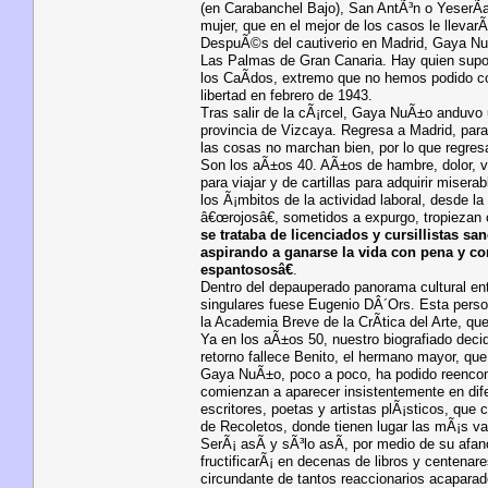
(en Carabanchel Bajo), San AntÃ³n o YeserÃ­as
mujer, que en el mejor de los casos le llevarÃ
DespuÃ©s del cautiverio en Madrid, Gaya NuÃ
Las Palmas de Gran Canaria. Hay quien supon
los CaÃ­dos, extremo que no hemos podido co
libertad en febrero de 1943.
Tras salir de la cÃ¡rcel, Gaya NuÃ±o anduvo 
provincia de Vizcaya. Regresa a Madrid, para 
las cosas no marchan bien, por lo que regres
Son los aÃ±os 40. AÃ±os de hambre, dolor, v
para viajar y de cartillas para adquirir mise
los Ã¡mbitos de la actividad laboral, desde l
â€œrojosâ€, sometidos a expurgo, tropiezan 
se trataba de licenciados y cursillistas s
aspirando a ganarse la vida con pena y co
espantososâ€
.
Dentro del depauperado panorama cultural en
singulares fuese Eugenio DÂ´Ors. Esta perso
la Academia Breve de la CrÃ­tica del Arte, qu
Ya en los aÃ±os 50, nuestro biografiado decid
retorno fallece Benito, el hermano mayor, que 
Gaya NuÃ±o, poco a poco, ha podido reencontr
comienzan a aparecer insistentemente en dife
escritores, poetas y artistas plÃ¡sticos, q
de Recoletos, donde tienen lugar las mÃ¡s vari
SerÃ¡ asÃ­ y sÃ³lo asÃ­, por medio de su afano
fructificarÃ¡ en decenas de libros y centena
circundante de tantos reaccionarios acaparad