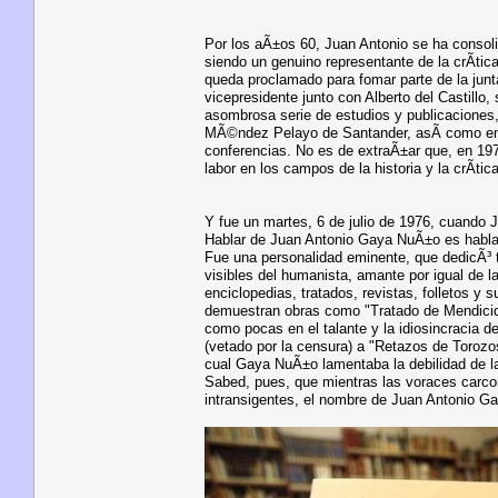
Por los aÃ±os 60, Juan Antonio se ha consol
siendo un genuino representante de la crÃ­tic
queda proclamado para fomar parte de la junt
vicepresidente junto con Alberto del Castil
asombrosa serie de estudios y publicaciones,
MÃ©ndez Pelayo de Santander, asÃ­ como en e
conferencias. No es de extraÃ±ar que, en 197
labor en los campos de la historia y la crÃ­tica
Y fue un martes, 6 de julio de 1976, cuando
Hablar de Juan Antonio Gaya NuÃ±o es hablar 
Fue una personalidad eminente, que dedicÃ³ t
visibles del humanista, amante por igual de l
enciclopedias, tratados, revistas, folletos y
demuestran obras como "Tratado de Mendicida
como pocas en el talante y la idiosincracia 
(vetado por la censura) a "Retazos de Torozos
cual Gaya NuÃ±o lamentaba la debilidad de la
Sabed, pues, que mientras las voraces carco
intransigentes, el nombre de Juan Antonio G