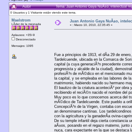
Autor
Tema: Juan Antonio Gaya NuÃ±o, intelectual r
0 Usuarios y 1 Visitante están viendo este tema.
Maelstrom
Juan Antonio Gaya NuÃ±o, intelec
LÃ­der de la mesnada
«
:
Marzo 10, 2010, 22:35:45 »
Aplausos: +35/-9
Desconectado
Mensajes: 1095
Fue a principios de 1913, el dÃ­a 29 de ener
Tardelcuende, ubicada en la Comarca de Soria
capital (a cuya generaciÃ³n precedente corres
progresista y alcalde de la ciudad), demostra
profesiÃ³n de mÃ©dico en el mencionado muni
la capital, y se empleaba en las labores de 
matrimonio, habiendo nacido su hermano may
El bautizo de la criatura aconteciÃ³ por obra 
recibiendo el reciÃ©n nacido el nombre del pa
Muy poco es lo que conocemos acerca del tra
mÃ©dico de Tardelcuende. Este pueblo a orilla
ConcepciÃ³n de la Virgen, contaba con escu
an denominarse cantinas. Los tardelcondinos 
con la agricultura y la ganaderÃ­a ovina-caprin
De su temple infantil deja cierta constancia 
aÃ±os, posando en el regazo materno, junto a
nuca, cara expectante en la que se destaca l