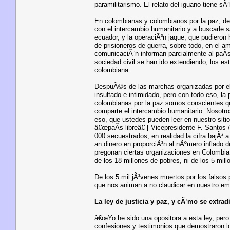
paramilitarismo. El relato del iguano tiene s
En colombianas y colombianos por la paz, d
con el intercambio humanitario y a buscarle s
ecuador, y la operaciÃ³n jaque, que pudieron 
de prisioneros de guerra, sobre todo, en el a
comunicaciÃ³n informan parcialmente al paÃ­s
sociedad civil se han ido extendiendo, los e
colombiana.
DespuÃ©s de las marchas organizadas por el g
insultado e intimidado, pero con todo eso, l
colombianas por la paz somos conscientes que
comparte el intercambio humanitario. Nosotro
eso, que ustedes pueden leer en nuestro sitio
â€œpaÃ­s libreâ€ [ Vicepresidente F. Santos
000 secuestrados, en realidad la cifra bajÃ³
an dinero en proporciÃ³n al nÃºmero inflado 
pregonan ciertas organizaciones en Colombia,
de los 18 millones de pobres, ni de los 5 mil
De los 5 mil jÃ³venes muertos por los falsos
que nos animan a no claudicar en nuestro em
La ley de justicia y paz, y cÃ³mo se extrad
â€œYo he sido una opositora a esta ley, pe
confesiones y testimonios que demostraron los