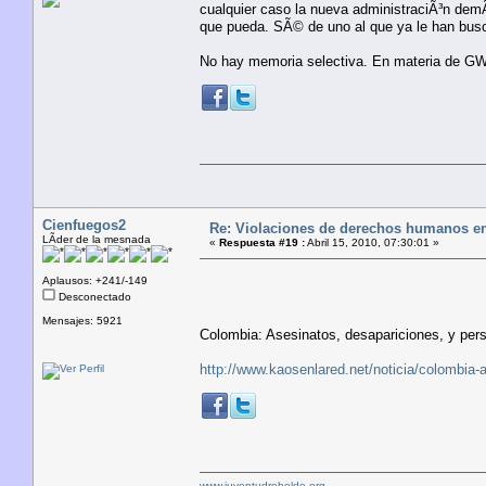
cualquier caso la nueva administraciÃ³n demÃ³
que pueda. SÃ© de uno al que ya le han bus
No hay memoria selectiva. En materia de GW
Cienfuegos2
Re: Violaciones de derechos humanos e
LÃ­der de la mesnada
«
Respuesta #19 :
Abril 15, 2010, 07:30:01 »
Aplausos: +241/-149
Desconectado
Mensajes: 5921
Colombia: Asesinatos, desapariciones, y per
http://www.kaosenlared.net/noticia/colombia-
www.juventudrebelde.org