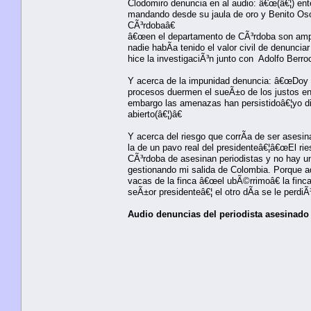
Clodomiro denuncia en al audio: â€œ(â€¦) ent
mandando desde su jaula de oro y Benito Osor
CÃ³rdobaâ€
â€œen el departamento de CÃ³rdoba son ampli
nadie habÃ­a tenido el valor civil de denuncia
hice la investigaciÃ³n junto con Adolfo Berro
Y acerca de la impunidad denuncia: â€œDoy e
procesos duermen el sueÃ±o de los justos en l
embargo las amenazas han persistidoâ€¦yo dir
abierto(â€¦)â€
Y acerca del riesgo que corrÃ­a de ser asesi
la de un pavo real del presidenteâ€¦â€œEl ri
CÃ³rdoba de asesinan periodistas y no hay un
gestionando mi salida de Colombia. Porque aq
vacas de la finca â€œel ubÃ©rrimoâ€ la finca
seÃ±or presidenteâ€¦ el otro dÃ­a se le perdiÃ
Audio denuncias del periodista asesinado 