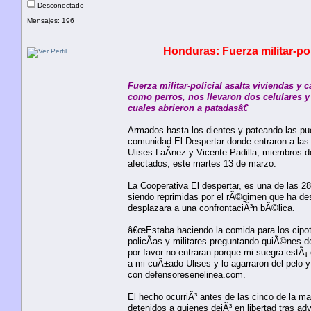
Desconectado
Mensajes: 196
Honduras: Fuerza militar-po
Fuerza militar-policial asalta viviendas 
como perros, nos llevaron dos celulares y 
cuales abrieron a patadasâ€
Armados hasta los dientes y pateando las pue
comunidad El Despertar donde entraron a las 
Ulises LaÃ­nez y Vicente Padilla, miembros d
afectados, este martes 13 de marzo.
La Cooperativa El despertar, es una de las 
siendo reprimidas por el rÃ©gimen que ha des
desplazara a una confrontaciÃ³n bÃ©lica.
â€œEstaba haciendo la comida para los cipot
policÃ­as y militares preguntando quiÃ©nes do
por favor no entraran porque mi suegra estÃ¡
a mi cuÃ±ado Ulises y lo agarraron del pelo y
con defensoresenelinea.com.
El hecho ocurriÃ³ antes de las cinco de la ma
detenidos a quienes dejÃ³ en libertad tras ad