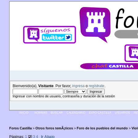
Bienvenido(a),
Visitante
. Por favor,
ingresa
o
regístrate
.
Ingresar con nombre de usuario, contraseña y duración de la sesión
INICIO
NORMAS
BUSCAR
CALENDARIO
EXPO CASTILLA
USUARIOS
IN
Foros Castilla
>
Otros foros temÃ¡ticos
>
Foro de los pueblos del mundo
>
Vio
Páginas:
1
[
2
]
3
4
Ir Abajo