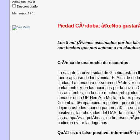
Aplausos: +0/-0
Desconectado
Mensajes: 196
Piedad CÃ³rdoba: â€œNos gustarÃ­
Los 5 mil jÃ³venes asesinados por los fal
son hechos que nos animan a no claudicar
CrÃ³nica de una noche de recuerdos
La sala de la universidad de Ginebra estaba l
fuerte aplauso de bienvenida. El Alcalde de l
ciudad. La senadora se sorprendiÃ³ de ver en 
parlamento, y en las acciones por la paz en 
los asistentes, en la sale muchos refugiados
senador de la UP HernÃ¡n Motta, a la ex presi
Colombia- â€œpareciera repetitivo, pero debo
dejaron ustedes cuando partieronâ€. La senad
positivos, las chuzadas del DAS, la infiltraci
las campaÃ±as polÃ­ticas, en fin, escuchÃ¡nd
pudieron evitar las lagrimas.
QuÃ© es un falso positivo, informaciÃ³n p