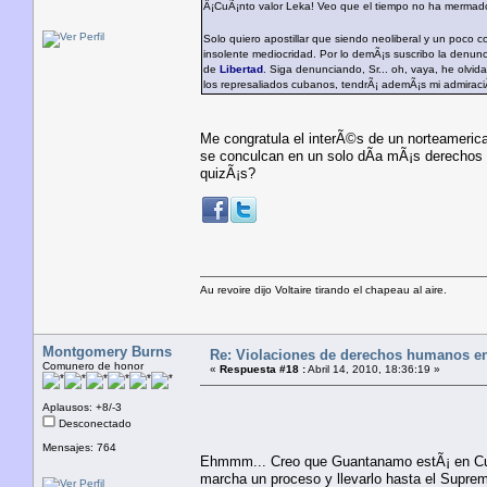
Â¡CuÃ¡nto valor Leka! Veo que el tiempo no ha mermad
Solo quiero apostillar que siendo neoliberal y un poco
insolente mediocridad. Por lo demÃ¡s suscribo la denun
de
Libertad
. Siga denunciando, Sr... oh, vaya, he olvi
los represaliados cubanos, tendrÃ¡ ademÃ¡s mi admiraci
Me congratula el interÃ©s de un norteameri
se conculcan en un solo dÃ­a mÃ¡s derechos 
quizÃ¡s?
Au revoire dijo Voltaire tirando el chapeau al aire.
Montgomery Burns
Re: Violaciones de derechos humanos e
Comunero de honor
«
Respuesta #18 :
Abril 14, 2010, 18:36:19 »
Aplausos: +8/-3
Desconectado
Mensajes: 764
Ehmmm... Creo que Guantanamo estÃ¡ en Cuba.
marcha un proceso y llevarlo hasta el Suprem