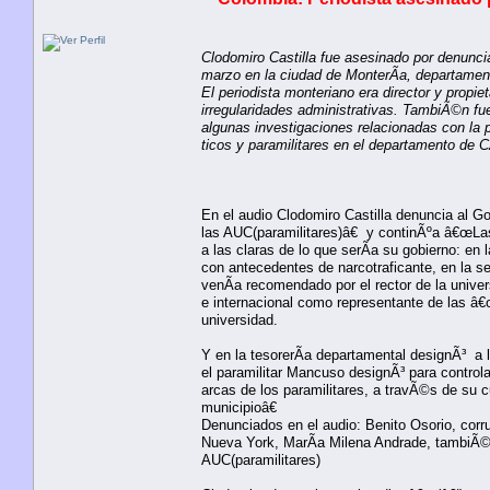
Clodomiro Castilla fue asesinado por denuncia
marzo en la ciudad de MonterÃ­a, departamen
El periodista monteriano era director y propi
irregularidades administrativas. TambiÃ©n fu
algunas investigaciones relacionadas con la pa
ticos y paramilitares en el departamento de 
En el audio Clodomiro Castilla denuncia al 
las AUC(paramilitares)â€ y continÃºa â€œLa
a las claras de lo que serÃ­a su gobierno: en
con antecedentes de narcotraficante, en la s
venÃ­a recomendado por el rector de la univ
e internacional como representante de las â€
universidad.
Y en la tesorerÃ­a departamental designÃ³ a 
el paramilitar Mancuso designÃ³ para controlar
arcas de los paramilitares, a travÃ©s de su 
municipioâ€
Denunciados en el audio: Benito Osorio, corr
Nueva York, MarÃ­a Milena Andrade, tambiÃ©n
AUC(paramilitares)