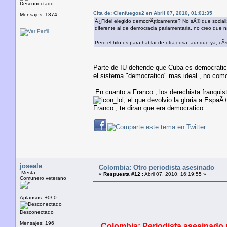
Desconectado
Cita de: Cienfuegos2 en Abril 07, 2010, 01:01:35
Mensajes: 1374
Â¿Fidel elegido democrÃ¡ticamente? No sÃ© que sociali
diferente al de democracia parlamentaria, no creo que n
Pero el hilo es para hablar de otra cosa, aunque ya, c
Parte de IU defiende que Cuba es democratic
el sistema "democratico" mas ideal , no com
En cuanto a Franco , los derechista franquist
, el que devolvio la gloria a EspaÃ
Franco , te diran que era democratico .
joseale
Colombia: Otro periodista asesinado
-Mesta-
«
Respuesta #12 :
Abril 07, 2010, 16:19:55 »
Comunero veterano
Aplausos: +0/-0
Desconectado
Mensajes: 196
Colombia: Periodista asesinado 