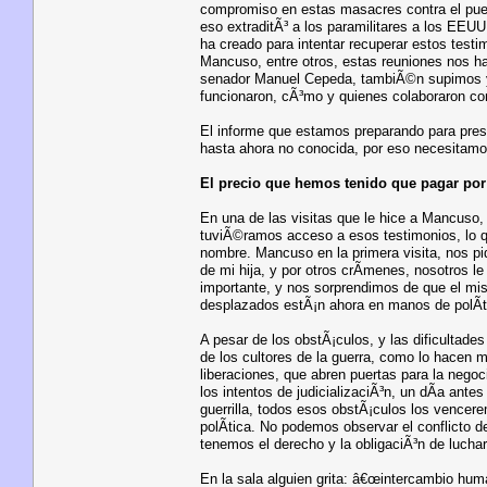
compromiso en estas masacres contra el pueb
eso extraditÃ³ a los paramilitares a los EEU
ha creado para intentar recuperar estos test
Mancuso, entre otros, estas reuniones nos ha
senador Manuel Cepeda, tambiÃ©n supimos y 
funcionaron, cÃ³mo y quienes colaboraron co
El informe que estamos preparando para prese
hasta ahora no conocida, por eso necesitamos
El precio que hemos tenido que pagar por
En una de las visitas que le hice a Mancuso,
tuviÃ©ramos acceso a esos testimonios, lo que
nombre. Mancuso en la primera visita, nos pid
de mi hija, y por otros crÃ­menes, nosotros l
importante, y nos sorprendimos de que el mis
desplazados estÃ¡n ahora en manos de polÃ­ti
A pesar de los obstÃ¡culos, y las dificultad
de los cultores de la guerra, como lo hacen 
liberaciones, que abren puertas para la nego
los intentos de judicializaciÃ³n, un dÃ­a ante
guerrilla, todos esos obstÃ¡culos los vence
polÃ­tica. No podemos observar el conflicto
tenemos el derecho y la obligaciÃ³n de luchar 
En la sala alguien grita: â€œintercambio huma