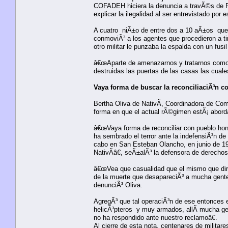
COFADEH hiciera la denuncia a travÃ©s de Ra
explicar la ilegalidad al ser entrevistado por
A cuatro niÃ±o de entre dos a 10 aÃ±os que e
conmoviÃ³ a los agentes que procedieron a tir
otro militar le punzaba la espalda con un fusi
â€œAparte de amenazarnos y tratarnos como p
destruidas las puertas de las casas las cuales
Vaya forma de buscar la reconciliaciÃ³n c
Bertha Oliva de NativÃ­, Coordinadora de Co
forma en que el actual rÃ©gimen estÃ¡ aborda
â€œVaya forma de reconciliar con pueblo hon
ha sembrado el terror ante la indefensiÃ³n d
cabo en San Esteban Olancho, en junio de 
NativÃ­â€, seÃ±alÃ³ la defensora de derech
â€œVea que casualidad que el mismo que diri
de la muerte que desapareciÃ³ a mucha gente,
denunciÃ³ Oliva.
AgregÃ³ que tal operaciÃ³n de ese entonces 
helicÃ³pteros y muy armados, allÃ­ mucha ge
no ha respondido ante nuestro reclamoâ€.
Al cierre de esta nota, centenares de militare