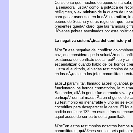
Consciente que muchos europeos en la sala, 
la senadora ilustrÃ³ como la polÃ­tica de rec
rÃ©gimen, y ex ministro de la guerra de uribe 
para ganar ascensos en la cÃºpula militar, lo
pobres de Soacha y otras regiones, que fuer
presentes quedÃ³ claro, que las famosas cifra
jÃ³venes pobres asesinados por esta polÃ­tica
La negativa sistemÃ¡tica del conflicto y 
â€œEn esa negativa del conflicto colombiano 
paz, que considera que la soluciÃ³n del conf
existencia del conflicto social, polÃ­tico y
escandalizan cuando hablo de los hornos crem
ilustra al auditorio, el varias testimonios de
en las cÃ¡rceles a los jefes paramilitares ex
â€œEl paramilitar, llamado â€œel iguanoâ€ p
funcionaron los hornos crematorios, la misma
Santander, allÃ­ la gente fue cremada viva, 
participÃ³ con tal maestrÃ­a en el genocidio
su testimonio es inenarrable y uno no se exp
cocodrilos para desaparecer la gente. El Igu
podido confesar 132, en esas cifras se encuen
aquel acuse de ser parte de la guerrillaâ€.
â€œCon estos testimonios nosotros hemos ten
paramilitares, quiÃ©nes son los seis patriot