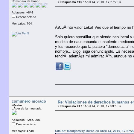
Comunero de honor
«
Respuesta #16 :
Abril 14, 2010, 17:27:23 »
Aplausos: +8/-3
Desconectado
Mensajes: 764
Â¡CuÃ¡nto valor Leka! Veo que el tiempo no
Solo quiero apostillar que siendo neoliberal
modelo de nauseabunda e insolente mediocrid
y les recuerdo que la palabra "democracia" n
nombre... Digo, siga denunciando. Es necesar
tendrÃ¡ ademÃ¡s mi admiraciÃ³n, aunque no c
comunero morado
Re: Violaciones de derechos humanos e
-Mesta-
«
Respuesta #17 :
Abril 14, 2010, 17:59:50 »
LÃ­der de la mesnada
Aplausos: +265/-201
Desconectado
Mensajes: 4738
Cita de: Montgomery Burns en Abril 14, 2010, 17:27:2