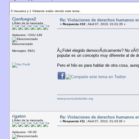
Autor
Tema: Violaciones de derechos humanos en Lati
0 Usuarios y 1 Visitante están viendo este tema.
Cienfuegos2
Re: Violaciones de derechos humanos e
LÃ­der de la mesnada
«
Respuesta #10 :
Abril 07, 2010, 01:01:35 »
Aplausos: +241/-149
Desconectado
Â¿Fidel elegido democrÃ¡ticamente? No sÃ© q
Mensajes: 5921
popular es un concepto muy diferente al de d
Pero el hilo es para hablar de otra cosa, au
www.juventudrebelde.org
rigaton
Re: Violaciones de derechos humanos e
LÃ­der de la mesnada
«
Respuesta #11 :
Abril 07, 2010, 01:43:36 »
Aplausos: +9/-30