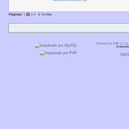
Páginas:
1
[
2
]
3
4
Ir Arriba
Powered by SMF 1.1.12
Embeddin
SMF