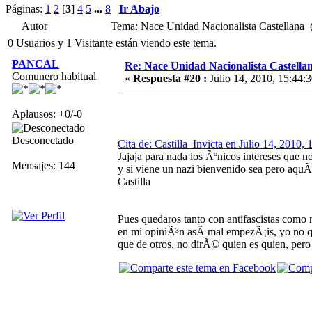
Páginas:
1
2
[
3
]
4
5
...
8
Ir Abajo
Autor
Tema: Nace Unidad Nacionalista Castellana 
0 Usuarios y 1 Visitante están viendo este tema.
PANCAL
Re: Nace Unidad Nacionalista Castella
Comunero habitual
«
Respuesta #20 :
Julio 14, 2010, 15:44:3
Aplausos: +0/-0
Desconectado
Cita de: Castilla_Invicta en Julio 14, 2010, 
Jajaja para nada los Ãºnicos intereses que no
Mensajes: 144
y si viene un nazi bienvenido sea pero aquÃ­
Castilla
Pues quedaros tanto con antifascistas como 
en mi opiniÃ³n asÃ­ mal empezÃ¡is, yo no 
que de otros, no dirÃ© quien es quien, pero