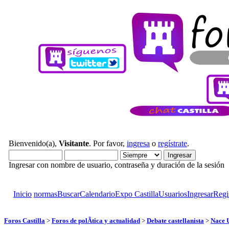
Bienvenido(a),
Visitante
. Por favor,
ingresa
o
regístrate
.
Ingresar con nombre de usuario, contraseña y duración de la sesión
Inicio
normas
Buscar
Calendario
Expo Castilla
Usuarios
Ingresar
Regi
Foros Castilla
>
Foros de polÃ­tica y actualidad
>
Debate castellanista
>
Nace U