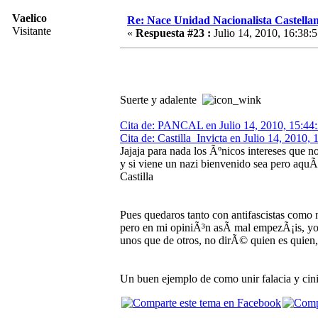
Vaelico
Re: Nace Unidad Nacionalista Castella
Visitante
«
Respuesta #23 :
Julio 14, 2010, 16:38:5
Suerte y adalente
Cita de: PANCAL en Julio 14, 2010, 15:44
Cita de: Castilla_Invicta en Julio 14, 2010, 
Jajaja para nada los Ãºnicos intereses que no
y si viene un nazi bienvenido sea pero aquÃ­
Castilla
Pues quedaros tanto con antifascistas como 
pero en mi opiniÃ³n asÃ­ mal empezÃ¡is, y
unos que de otros, no dirÃ© quien es quien
Un buen ejemplo de como unir falacia y c