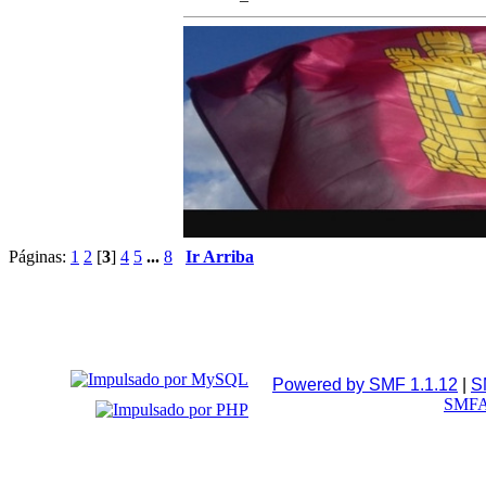
Páginas:
1
2
[
3
]
4
5
...
8
Ir Arriba
Powered by SMF 1.1.12
|
S
SMFA