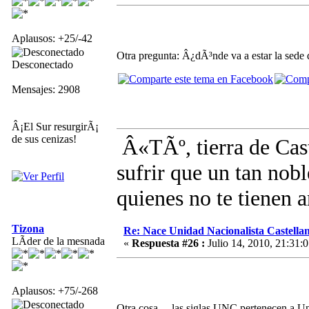
Aplausos: +25/-42
Otra pregunta: Â¿dÃ³nde va a estar la sede 
Desconectado
Mensajes: 2908
Â¡El Sur resurgirÃ¡
de sus cenizas!
Â«TÃº, tierra de Cast
sufrir que un tan nob
quienes no te tienen
Tizona
Re: Nace Unidad Nacionalista Castella
LÃ­der de la mesnada
«
Respuesta #26 :
Julio 14, 2010, 21:31:0
Aplausos: +75/-268
Otra cosa.... las siglas UNC pertenecen a Un