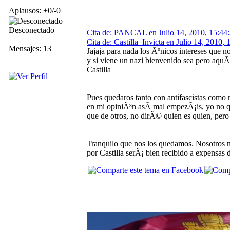
Aplausos: +0/-0
Desconectado
Cita de: PANCAL en Julio 14, 2010, 15:44
Cita de: Castilla_Invicta en Julio 14, 2010, 
Mensajes: 13
Jajaja para nada los Ãºnicos intereses que no
y si viene un nazi bienvenido sea pero aquÃ­
Castilla
Pues quedaros tanto con antifascistas como 
en mi opiniÃ³n asÃ­ mal empezÃ¡is, yo no 
que de otros, no dirÃ© quien es quien, pero
Tranquilo que nos los quedamos. Nosotros no
por Castilla serÃ¡ bien recibido a expensas d