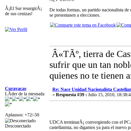
Â¡El Sur resurgirÃ¡
De todas formas, un partido nacionalista d
de sus cenizas!
se presentasen a elecciones.
Â«TÃº, tierra de Cast
sufrir que un tan nob
quienes no te tienen
Curavacas
Re: Nace Unidad Nacionalista Castella
LÃ­der de la mesnada
«
Respuesta #39 :
Julio 15, 2010, 18:38:4
Aplausos: +72/-50
UDCA terminarÃ¡ convergiendo con el PCAS 
Desconectado
castellanista, no digamos ya para el nuevo p