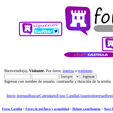
Bienvenido(a),
Visitante
. Por favor,
ingresa
o
regístrate
.
Ingresar con nombre de usuario, contraseña y duración de la sesión
Inicio
normas
Buscar
Calendario
Expo Castilla
Usuarios
Ingresar
Regi
Foros Castilla
>
Foros de polÃ­tica y actualidad
>
Debate castellanista
>
Nace U