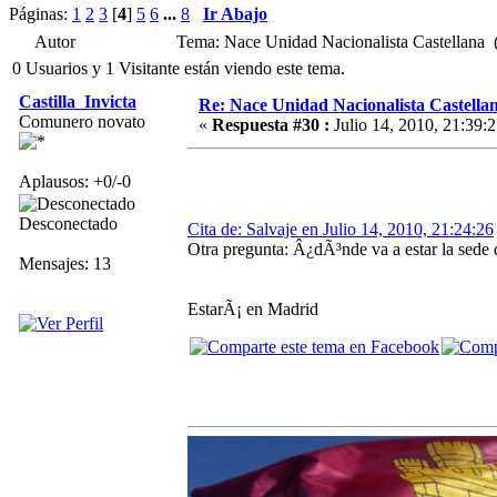
Páginas:
1
2
3
[
4
]
5
6
...
8
Ir Abajo
Autor
Tema: Nace Unidad Nacionalista Castellana 
0 Usuarios y 1 Visitante están viendo este tema.
Castilla_Invicta
Re: Nace Unidad Nacionalista Castella
Comunero novato
«
Respuesta #30 :
Julio 14, 2010, 21:39:2
Aplausos: +0/-0
Desconectado
Cita de: Salvaje en Julio 14, 2010, 21:24:26
Otra pregunta: Â¿dÃ³nde va a estar la sede 
Mensajes: 13
EstarÃ¡ en Madrid