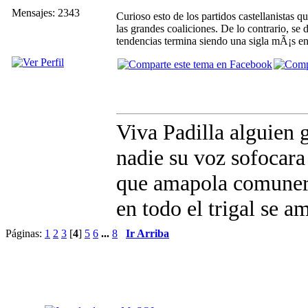
Mensajes: 2343
Curioso esto de los partidos castellanistas 
las grandes coaliciones. De lo contrario, s
tendencias termina siendo una sigla mÃ¡s en l
Viva Padilla alguien g
nadie su voz sofocara
que amapola comune
en todo el trigal se a
Páginas:
1
2
3
[
4
]
5
6
...
8
Ir Arriba