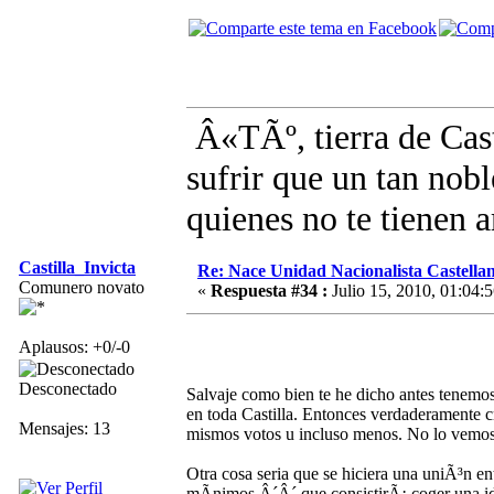
Â«TÃº, tierra de Cast
sufrir que un tan nob
quienes no te tienen
Castilla_Invicta
Re: Nace Unidad Nacionalista Castella
Comunero novato
«
Respuesta #34 :
Julio 15, 2010, 01:04:5
Aplausos: +0/-0
Desconectado
Salvaje como bien te he dicho antes tenemo
en toda Castilla. Entonces verdaderamente cr
Mensajes: 13
mismos votos u incluso menos. No lo vemos
Otra cosa seria que se hiciera una uniÃ³n ent
mÃ­nimos Â´Â´ que consistirÃ¡ coger una id