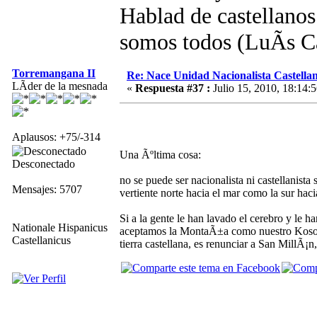
Hablad de castellano
somos todos (LuÃ­s 
Torremangana II
Re: Nace Unidad Nacionalista Castella
LÃ­der de la mesnada
«
Respuesta #37 :
Julio 15, 2010, 18:14:5
Aplausos: +75/-314
Una Ãºltima cosa:
Desconectado
no se puede ser nacionalista ni castellanista 
Mensajes: 5707
vertiente norte hacia el mar como la sur haci
Si a la gente le han lavado el cerebro y le 
Nationale Hispanicus
aceptamos la MontaÃ±a como nuestro Kosov
Castellanicus
tierra castellana, es renunciar a San MillÃ¡n,