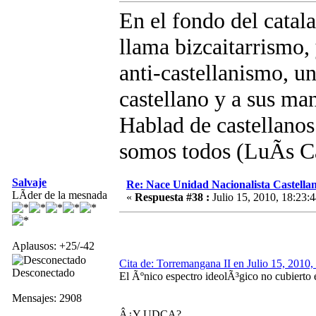
En el fondo del catal
llama bizcaitarrismo,
anti-castellanismo, u
castellano y a sus m
Hablad de castellano
somos todos (LuÃ­s 
Salvaje
Re: Nace Unidad Nacionalista Castella
LÃ­der de la mesnada
«
Respuesta #38 :
Julio 15, 2010, 18:23:4
Aplausos: +25/-42
Cita de: Torremangana II en Julio 15, 2010,
Desconectado
El Ãºnico espectro ideolÃ³gico no cubierto e
Mensajes: 2908
Â¿Y UDCA?