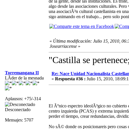
de la gente, desde las instituciones. Es trist
algo desde las asociaciones culturales. Pero
una asociaciÃ³n cultural castellanista en una
sigo animando en el trabajo... pero solo pon
«
Última modificación: Julio 15, 2010, 06:
Josearriacense
»
"Castilla se pertenece
Torremangana II
Re: Nace Unidad Nacionalista Castella
LÃ­der de la mesnada
«
Respuesta #36 :
Julio 15, 2010, 18:09:1
Aplausos: +75/-314
El Ãºnico espectro ideolÃ³gico no cubierto 
Desconectado
centro izquierda (PCAS) y extrema izquierda
perder el tiempo, crear redundancias, dividir
Mensajes: 5707
No sÃ© donde os posicionareis pero cosas co