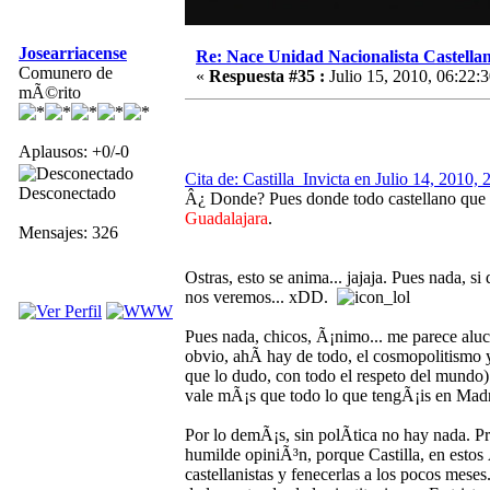
Josearriacense
Re: Nace Unidad Nacionalista Castella
Comunero de
«
Respuesta #35 :
Julio 15, 2010, 06:22:3
mÃ©rito
Aplausos: +0/-0
Cita de: Castilla_Invicta en Julio 14, 2010, 
Desconectado
Â¿ Donde? Pues donde todo castellano que se
Guadalajara
.
Mensajes: 326
Ostras, esto se anima... jajaja. Pues nada, s
nos veremos... xDD.
Pues nada, chicos, Ã¡nimo... me parece aluc
obvio, ahÃ­ hay de todo, el cosmopolitismo y 
que lo dudo, con todo el respeto del mundo) 
vale mÃ¡s que todo lo que tengÃ¡is en Mad
Por lo demÃ¡s, sin polÃ­tica no hay nada. Pret
humilde opiniÃ³n, porque Castilla, en estos
castellanistas y fenecerlas a los pocos meses