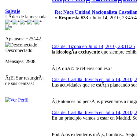
Salvaje
Re: Nace Unidad Nacionalista Castella
LÃ­der de la mesnada
«
Respuesta #33 :
Julio 14, 2010, 23:45:4
Aplausos: +25/-42
Cita de: Tizona en Julio 14, 2010, 23:11:25
Desconectado
la
ideologÃ­a excluyente
que siempre exhi
Mensajes: 2908
Â¿A quÃ© te refieres con eso?
Â¡El Sur resurgirÃ¡
Cita de: Castilla_Invicta en Julio 14, 2010, 
de sus cenizas!
Las actividades que se estÃ¡n planeando son
Â¿Entonces no pensÃ¡is presentaros a ning
Cita de: Castilla_Invicta en Julio 14, 2010, 
En un principio vamos a estar en Madrid, So
PodrÃ­ais extenderos mÃ¡s, hombre... Seguro