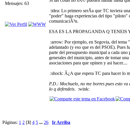
Si las cosas no sÃ© pueden hablar hasta que
Mensajes: 63
:idea: Lo primero serÃ­a que TC tuviera un
"poder" haga experiencias del tipo "piloto" 
comunicaciÃ³n.
ESA ES LA PROPAGANDA Q TENEIS 
:arrow: Por ejemplo, en Segovia, del tema "el
adelantado (y eso que es del PSOE). Pues ha
parte del presupuesto municipal a cada uno p
generales del municipio, antes de tomar una 
asociaciones para que opinen y asi hacer....
:shock: Â¿A que espera TC para hacer lo m
P.D.: Mochuelo, no me borres pues esto va 
lo q defendeis.
:wink:
Páginas:
1
2
[
3
]
4
5
...
26
Ir Arriba