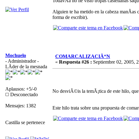
TodavÃ­a no he visto tropas castellanas saqu
Alguien te ha metido en la cabeza manÃ­as c
forma de escribir).
Mochuelo
COMARCALIZACIÃ“N
- Administrador -
«
Respuesta #26 :
Septiembre 02, 2005, 2
LÃ­der de la mesnada
Aplausos: +5/-0
No desviÃ©is la temÃ¡tica de este hilo, que 
Desconectado
Mensajes: 1382
Este hilo trata sobre una propuesta de comar
Castilla se pertenece