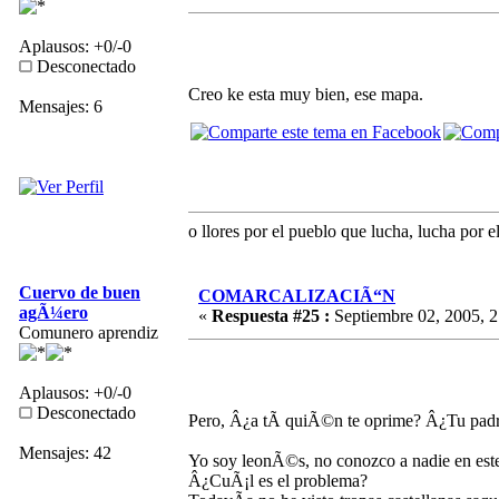
Aplausos: +0/-0
Desconectado
Creo ke esta muy bien, ese mapa.
Mensajes: 6
o llores por el pueblo que lucha, lucha por e
Cuervo de buen
COMARCALIZACIÃ“N
agÃ¼ero
«
Respuesta #25 :
Septiembre 02, 2005, 2
Comunero aprendiz
Aplausos: +0/-0
Desconectado
Pero, Â¿a tÃ­ quiÃ©n te oprime? Â¿Tu pa
Mensajes: 42
Yo soy leonÃ©s, no conozco a nadie en este
Â¿CuÃ¡l es el problema?