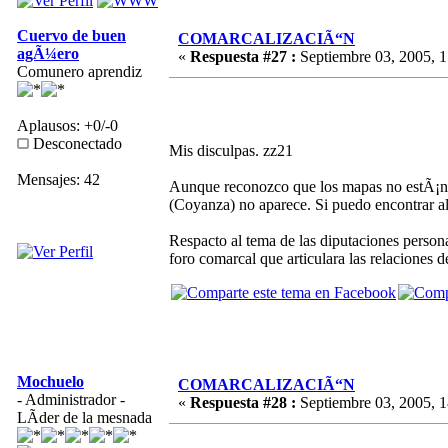
Cuervo de buen
COMARCALIZACIÃ“N
agÃ¼ero
«
Respuesta #27 :
Septiembre 03, 2005, 1
Comunero aprendiz
Aplausos: +0/-0
Desconectado
Mis disculpas. zz21
Mensajes: 42
Aunque reconozco que los mapas no estÃ¡n 
(Coyanza) no aparece. Si puedo encontrar a
Respacto al tema de las diputaciones person
foro comarcal que articulara las relaciones d
Mochuelo
COMARCALIZACIÃ“N
- Administrador -
«
Respuesta #28 :
Septiembre 03, 2005, 1
LÃ­der de la mesnada