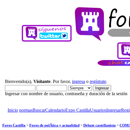
Bienvenido(a),
Visitante
. Por favor,
ingresa
o
regístrate
.
Ingresar con nombre de usuario, contraseña y duración de la sesión
Inicio
normas
Buscar
Calendario
Expo Castilla
Usuarios
Ingresar
Regi
Foros Castilla
>
Foros de polÃ­tica y actualidad
>
Debate castellanista
>
COMA