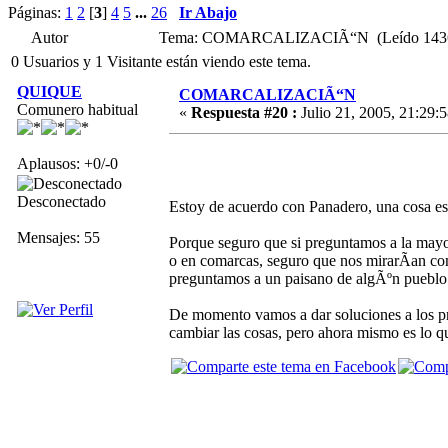
Páginas:
1
2
[
3
]
4
5
...
26
Ir Abajo
Autor
Tema: COMARCALIZACIÃ“N (Leído 1436
0 Usuarios y 1 Visitante están viendo este tema.
QUIQUE
COMARCALIZACIÃ“N
Comunero habitual
«
Respuesta #20 :
Julio 21, 2005, 21:29:5
Aplausos: +0/-0
Desconectado
Estoy de acuerdo con Panadero, una cosa es 
Mensajes: 55
Porque seguro que si preguntamos a la mayor
o en comarcas, seguro que nos mirarÃ­an com
preguntamos a un paisano de algÃºn pueblo 
De momento vamos a dar soluciones a los p
cambiar las cosas, pero ahora mismo es lo q