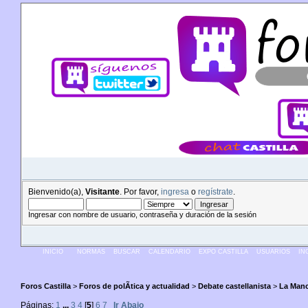
Bienvenido(a),
Visitante
. Por favor,
ingresa
o
regístrate
.
Ingresar con nombre de usuario, contraseña y duración de la sesión
INICIO
NORMAS
BUSCAR
CALENDARIO
EXPO CASTILLA
USUARIOS
IN
Foros Castilla
>
Foros de polÃ­tica y actualidad
>
Debate castellanista
>
La Man
Páginas:
1
...
3
4
[
5
]
6
7
Ir Abajo