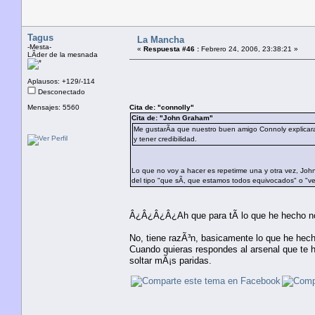
Tagus
La Mancha
-Mesta-
«
Respuesta #46 :
Febrero 24, 2006, 23:38:21 »
LÃ­der de la mesnada
Aplausos: +129/-114
Desconectado
Mensajes: 5560
Cita de: "connolly"
Cita de: "John Graham"
Me gustarÃ­a que nuestro buen amigo Connoly explicara c
y tener credibilidad.
Lo que no voy a hacer es repetirme una y otra vez, Jo
del tipo "que sÃ­, que estamos todos equivocados" o "ve
Â¿Â¿Â¿Â¿Ah que para tÃ­ lo que he hecho no
No, tiene razÃ³n, basicamente lo que he 
Cuando quieras respondes al arsenal que te 
soltar mÃ¡s paridas.