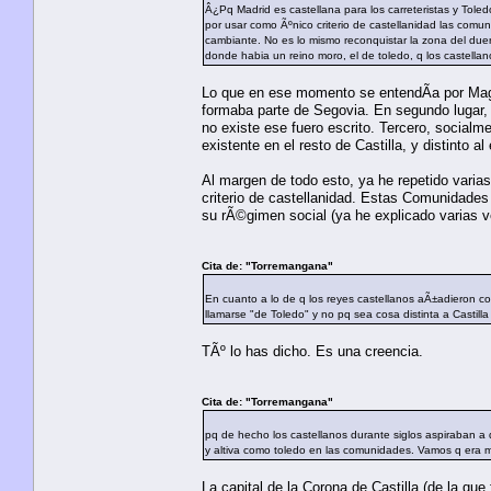
Â¿Pq Madrid es castellana para los carreteristas y Tole
por usar como Ãºnico criterio de castellanidad las comun
cambiante. No es lo mismo reconquistar la zona del duer
donde habia un reino moro, el de toledo, q los castellan
Lo que en ese momento se entendÃ­a por Mager
formaba parte de Segovia. En segundo lugar,
no existe ese fuero escrito. Tercero, socia
existente en el resto de Castilla, y distinto al
Al margen de todo esto, ya he repetido varia
criterio de castellanidad. Estas Comunidades e
su rÃ©gimen social (ya he explicado varias 
Cita de: "Torremangana"
En cuanto a lo de q los reyes castellanos aÃ±adieron com
llamarse "de Toledo" y no pq sea cosa distinta a Castilla
TÃº lo has dicho. Es una creencia.
Cita de: "Torremangana"
pq de hecho los castellanos durante siglos aspiraban a q
y altiva como toledo en las comunidades. Vamos q era 
La capital de la Corona de Castilla (de la qu