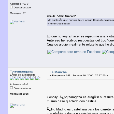
Aplausos: +0/-0
Desconectado
Mensajes: 77
Cita de: "John Graham"
Me gustarÃ­a que nuestro buen amigo Connoly explicara co
y tener credibilidad.
Lo que no voy a hacer es repetirme una y o
Ante eso he recibido respuestas del tipo "que
Cuando alguien realmente refute lo que he di
Torremangana
La Mancha
LÃ­der de la mesnada
«
Respuesta #43 :
Febrero 16, 2006, 07:27:50 »
Aplausos: +1/-1
Desconectado
Mensajes: 1915
Conolly, Â¿pq zaragoza es aragÃ³n si resulta 
mismo caso q Toledo con castilla.
Â¿Pq Madrid es castellana para los carreteris
madrileÃ±a todavia no existe? eso pasa por us