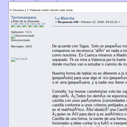
Autor
Tema: La Mancha (Leído 32870 veces)
0 Usuarios y 1 Visitante están viendo este tema.
Torremangana
La Mancha
LÃ­der de la mesnada
«
Respuesta #40 :
Febrero 15, 2006, 05:52:22 »
Aplausos: +1/-1
Desconectado
De acuerdo con Tagus. Solo un pequeÃ±o mat
Mensajes: 1915
conquense se reconozca "afÃ­n" en nada a lo
como nosotros. En Cuenca miramos a Madrid 
separado. Tb se mira a Valencia por la fuerte
donde muchos van a estudiar o camino de mad
Nuestra forma de hablar no es diferente a la
(pequeÃ±ito) para usar algo el -ico (pequeÃ±
o el -arra (pequeÃ±arra, y q nadie nos llame 
Connolly: tus teorias carreteristas solo las si
algo serÃ¡. Â¿Todos los demÃ¡s se equivocan
castilla con unos parÃ¡metros (comunidades de
castilla conforme a unos criterios prefijados
es el real/histÃ³rico. Ã‰l idealizÃ³ una Casti
Â¿quien es Ã©l para decir q es autÃ©ntico o 
Castilla de una forma, la siente de una forma
historiador q debe contar lo q fuÃ© e interpre