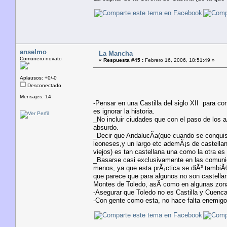
anselmo
La Mancha
Comunero novato
«
Respuesta #45 :
Febrero 16, 2006, 18:51:49 »
Aplausos: +0/-0
Desconectado
Mensajes: 14
-Pensar en una Castilla del siglo XII para co
es ignorar la historia.
_No incluir ciudades que con el paso de los 
absurdo.
_Decir que AndalucÃ­a(que cuando se conquis
leoneses,y un largo etc ademÃ¡s de castellan
viejos) es tan castellana una como la otra es
_Basarse casi exclusivamente en las comunidad
menos, ya que esta prÃ¡ctica se diÃ³ tambiÃ©
que parece que para algunos no son castellan
Montes de Toledo, asÃ­ como en algunas zo
-Asegurar que Toledo no es Castilla y Cuenca s
-Con gente como esta, no hace falta enemigos 