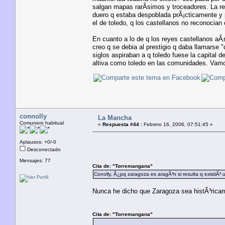
salgan mapas rarÃ­simos y troceadores. La re
duero q estaba despoblada prÃ¡cticamente y po
el de toledo, q los castellanos no reconocian
En cuanto a lo de q los reyes castellanos aÃ±
creo q se debia al prestigio q daba llamarse 
siglos aspiraban a q toledo fuese la capital 
altiva como toledo en las comunidades. Vam
connolly
La Mancha
Comunero habitual
«
Respuesta #44 :
Febrero 16, 2006, 07:51:45 »
Aplausos: +0/-0
Desconectado
Mensajes: 77
Cita de: "Torremangana"
Conolly, Â¿pq zaragoza es aragÃ³n si resulta q existiÃ³
Nunca he dicho que Zaragoza sea histÃ³ricam
Cita de: "Torremangana"