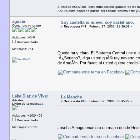
El estado espaÃ±ol : estructura caciquil garante de las 
Ã©l. Nuestro papel no puede ser echarle encima este yugo
agustin
Soy castellano nuevo, soy castellano.
Comunero veterano
«
Respuesta #47 :
Febrero 27, 2006, 21:39:08 »
Aplausos: +0/-0
Desconectado
Mensajes: 254
Quede muy claro. El Sistema Central une a la
Â¿Soriano?, diga usted quÃ© rey navarro con
de AragÃ³n. Por favor, si usted quiere credibil
Leka Diaz de Vivar
La Mancha
-Mesta-
«
Respuesta #48 :
Febrero 28, 2006, 00:45:27 »
LÃ­der de la mesnada
Aplausos: +102/-402
Desconectado
Mensajes: 25055
Joseba Arriagurena(hizo un mapa donde Heuska