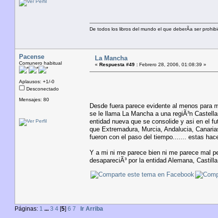
De todos los libros del mundo el que deberÃ­a ser prohibi
Pacense
La Mancha
Comunero habitual
«
Respuesta #49 :
Febrero 28, 2006, 01:08:39 »
Aplausos: +1/-0
Desconectado
Mensajes: 80
Desde fuera parece evidente al menos para m
se le llama La Mancha a una regiÃ³n Castella
entidad nueva que se consolide y asi en el f
que Extremadura, Murcia, Andalucia, Canarias
fueron con el paso del tiempo....... estas ha
Y a mi ni me parece bien ni me parece mal p
desapareciÃ³ por la entidad Alemana, Castill
Páginas:
1
...
3
4
[
5
]
6
7
Ir Arriba