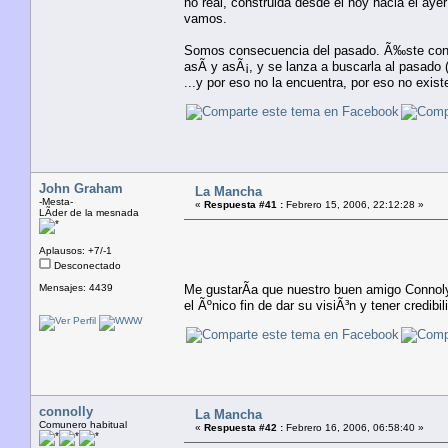
no real, construida desde el hoy hacia el aye
vamos.
Somos consecuencia del pasado. Ã‰ste condici
asÃ­ y asÃ¡, y se lanza a buscarla al pasado 
...y por eso no la encuentra, por eso no exis
John Graham
La Mancha
-Mesta-
«
Respuesta #41 :
Febrero 15, 2006, 22:12:28 »
LÃ­der de la mesnada
Aplausos: +7/-1
Desconectado
Mensajes: 4439
Me gustarÃ­a que nuestro buen amigo Connoly 
el Ãºnico fin de dar su visiÃ³n y tener credibil
connolly
La Mancha
Comunero habitual
«
Respuesta #42 :
Febrero 16, 2006, 06:58:40 »