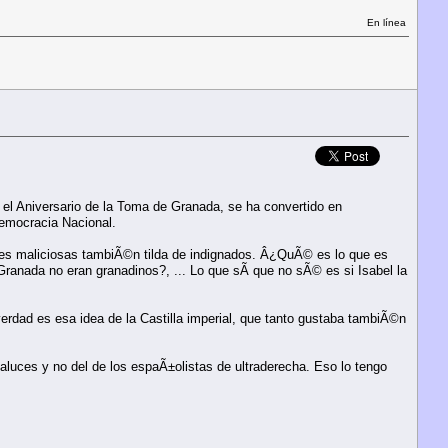
En línea
el Aniversario de la Toma de Granada, se ha convertido en
Democracia Nacional.
nes maliciosas tambiÃ©n tilda de indignados. Â¿QuÃ© es lo que es
anada no eran granadinos?, ... Lo que sÃ­ que no sÃ© es si Isabel la
erdad es esa idea de la Castilla imperial, que tanto gustaba tambiÃ©n
luces y no del de los espaÃ±olistas de ultraderecha. Eso lo tengo