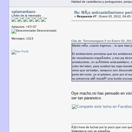
Hablad de castellanos y portugueses, porq
salamankaos
Re: MÃ¡s anticastellanismo perif
LÃ­der de la mesnada
«
Respuesta #7 :
Enero 03, 2012, 04:45:
Aplausos: +47/-37
Desconectado
Mensajes: 1313
Cita de: Torremangana II en Enero 03, 201
Madre mÃ­a, cuanto ingenuo... lo que mas j
El andalucismo proclama que los andaluces n
de musulmanes espaÃ±oles, y eso pq dicen, 
andalucismo, un acÃ©rrimo anticastellano, s
color del islam, para sustituir las rojas b
otros que tal bailan, tampoco son descendi
peris del norte, yo el primero, pero por el su
su presencia allÃ­ resultÃ³ una burda excus
Oye macho,no has pensado en visita
ser tan paranoico.
Â¡Es hora de luchar por lo poco que nos qu
Salamanca nun ye espaÃ±a.