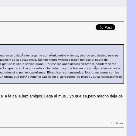
 en andalucÃ­a en la gente con tÃ­tulo noble y tierras, sino de andalusies, esto es,
uales y de la decadencia. Siendo moros viviamos mejor, por eso el padre del
 prat de la riba o sabino arana. Por eso los andalucistas crearon la bandera verde,
cÃ­a, que no incluia por cierto a Granada...hay que leer un poco mÃ¡s. Y los canarios,
padados sino por los castellanos. Ellos dicen son antigodos. Mucho meternos con los
n turista que pillÃ³ a Antonio Cubillo en el aeropuerto de trÃ­poli y cuya justificaciÃ³n de
al a la calle,haz amigos,juega al mus...yo que se,pero macho deja de
En línea