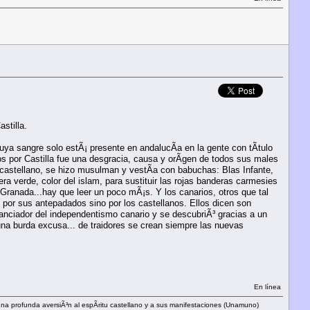
stilla.
ya sangre solo estÃ¡ presente en andalucÃ­a en la gente con tÃ­tulo
s por Castilla fue una desgracia, causa y orÃ­gen de todos sus males
castellano, se hizo musulman y vestÃ­a con babuchas: Blas Infante,
era verde, color del islam, para sustituir las rojas banderas carmesies
 Granada...hay que leer un poco mÃ¡s. Y los canarios, otros que tal
por sus antepadados sino por los castellanos. Ellos dicen son
financiador del independentismo canario y se descubriÃ³ gracias a un
Ã³ una burda excusa... de traidores se crean siempre las nuevas
En línea
 una profunda aversiÃ³n al espÃ­ritu castellano y a sus manifestaciones (Unamuno)