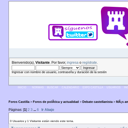
Bienvenido(a),
Visitante
. Por favor,
ingresa
o
regístrate
.
Ingresar con nombre de usuario, contraseña y duración de la sesión
INICIO
NORMAS
BUSCAR
CALENDARIO
EXPO CASTILLA
USUARIOS
IN
Foros Castilla
>
Foros de polÃ­tica y actualidad
>
Debate castellanista
>
MÃ¡s ant
Páginas: [
1
]
2
3
...
6
Ir Abajo
Autor
Tema: MÃ¡s anticastellanismo perifÃ©rico
0 Usuarios y 1 Visitante están viendo este tema.