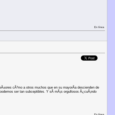
En línea
os seÃ±ores cÃ³mo a otros muchos que en su mayorÃ­a descienden de
o podemos ser tan subceptibles. Y sÃ­ mÃ¡s orgullosos Â¿cuÃ¡ndo
En línea