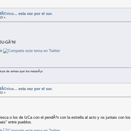
Ã©rico... esta vez por el sur.
15 »
¡JU-GÃ“N!
ricas de armas que los matarÃ¡n.
Ã©rico... esta vez por el sur.
52 »
ca o los de IzCa con el pendÃ³n con la estrella al acto y os juntais con los 
ais" entre pueblos.