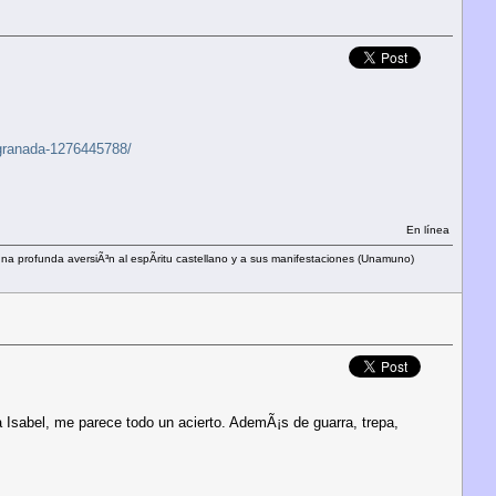
e-granada-1276445788/
En línea
 una profunda aversiÃ³n al espÃ­ritu castellano y a sus manifestaciones (Unamuno)
na Isabel, me parece todo un acierto. AdemÃ¡s de guarra, trepa,