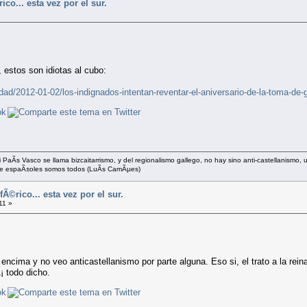
co... esta vez por el sur.
, estos son idiotas al cubo:
edad/2012-01-02/los-indignados-intentan-reventar-el-aniversario-de-la-toma-d
 PaÃ­s Vasco se llama bizcaitarrismo, y del regionalismo gallego, no hay sino anti-castellanismo,
ue espaÃ±oles somos todos (LuÃ­s CamÃµes)
Ã©rico... esta vez por el sur.
11 »
 encima y no veo anticastellanismo por parte alguna. Eso si, el trato a la rei
¡ todo dicho.