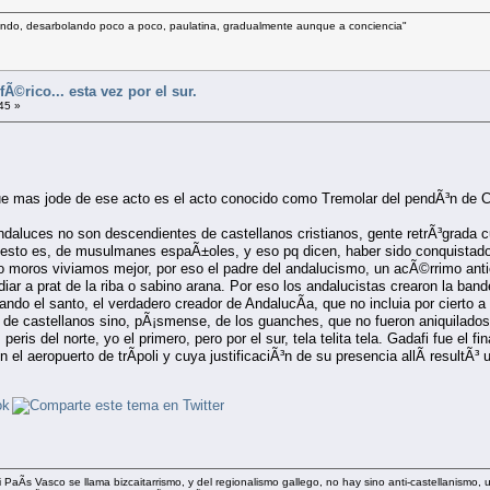
llando, desarbolando poco a poco, paulatina, gradualmente aunque a conciencia"
Ã©rico... esta vez por el sur.
45 »
ue mas jode de ese acto es el acto conocido como Tremolar del pendÃ³n de Ca
daluces no son descendientes de castellanos cristianos, gente retrÃ³grada cu
s, esto es, de musulmanes espaÃ±oles, y eso pq dicen, haber sido conquistado
o moros viviamos mejor, por eso el padre del andalucismo, un acÃ©rrimo anti
iar a prat de la riba o sabino arana. Por eso los andalucistas crearon la band
ndo el santo, el verdadero creador de AndalucÃ­a, que no incluia por cierto a
de castellanos sino, pÃ¡smense, de los guanches, que no fueron aniquilados 
ris del norte, yo el primero, pero por el sur, tela telita tela. Gadafi fue el 
 en el aeropuerto de trÃ­poli y cuya justificaciÃ³n de su presencia allÃ­ result
 PaÃ­s Vasco se llama bizcaitarrismo, y del regionalismo gallego, no hay sino anti-castellanismo,