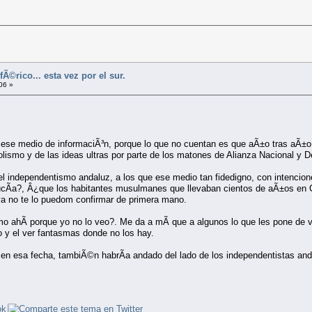
Ã©rico... esta vez por el sur.
06 »
ese medio de informaciÃ³n, porque lo que no cuentan es que aÃ±o tras aÃ±o 
olismo y de las ideas ultras por parte de los matones de Alianza Nacional y 
l independentismo andaluz, a los que ese medio tan fidedigno, con intencio
ucÃ­a?, Â¿que los habitantes musulmanes que llevaban cientos de aÃ±os en Gr
 ya no te lo puedom confirmar de primera mano.
o ahÃ­ porque yo no lo veo?. Me da a mÃ­ que a algunos lo que les pone de v
o y el ver fantasmas donde no los hay.
n esa fecha, tambiÃ©n habrÃ­a andado del lado de los independentistas anda