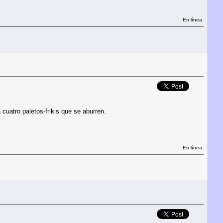
En línea
 cuatro paletos-frikis que se aburren.
En línea