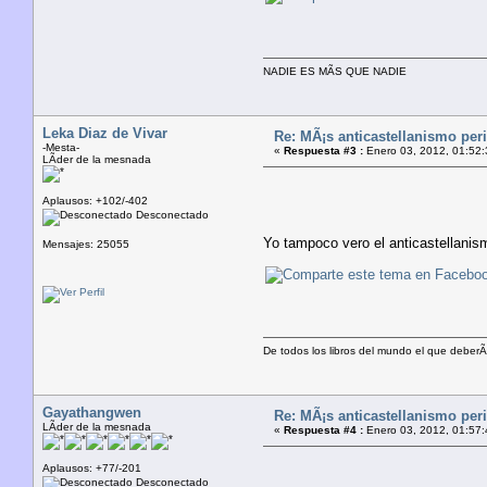
NADIE ES MÃS QUE NADIE
Leka Diaz de Vivar
Re: MÃ¡s anticastellanismo perif
-Mesta-
«
Respuesta #3 :
Enero 03, 2012, 01:52:
LÃ­der de la mesnada
Aplausos: +102/-402
Desconectado
Yo tampoco vero el anticastellanism
Mensajes: 25055
De todos los libros del mundo el que deberÃ­
Gayathangwen
Re: MÃ¡s anticastellanismo perif
LÃ­der de la mesnada
«
Respuesta #4 :
Enero 03, 2012, 01:57:
Aplausos: +77/-201
Desconectado