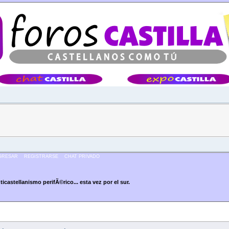
Â·Â·Â·
GRESAR
REGISTRARSE
CHAT PRIVADO
icastellanismo perifÃ©rico... esta vez por el sur.
... esta vez por el sur. (Leído 28109 veces)