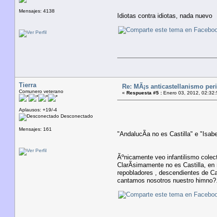
Mensajes: 4138
Idiotas contra idiotas, nada nuevo
Tierra
Re: MÃ¡s anticastellanismo perif
Comunero veterano
«
Respuesta #5 :
Enero 03, 2012, 02:32:
Aplausos: +19/-4
Desconectado
Mensajes: 161
"AndalucÃ­a no es Castilla" e "Isabe
Ãºnicamente veo infantilismo colect
ClarÃ­simamente no es Castilla, en
repobladores , descendientes de Ca
cantamos nosotros nuestro himno?..