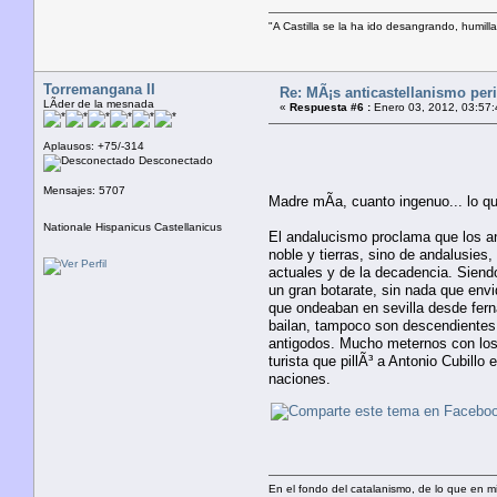
"A Castilla se la ha ido desangrando, humi
Torremangana II
Re: MÃ¡s anticastellanismo perif
LÃ­der de la mesnada
«
Respuesta #6 :
Enero 03, 2012, 03:57:
Aplausos: +75/-314
Desconectado
Mensajes: 5707
Madre mÃ­a, cuanto ingenuo... lo q
Nationale Hispanicus Castellanicus
El andalucismo proclama que los an
noble y tierras, sino de andalusie
actuales y de la decadencia. Siend
un gran botarate, sin nada que envid
que ondeaban en sevilla desde ferna
bailan, tampoco son descendientes 
antigodos. Mucho meternos con los pe
turista que pillÃ³ a Antonio Cubillo
naciones.
En el fondo del catalanismo, de lo que en mi