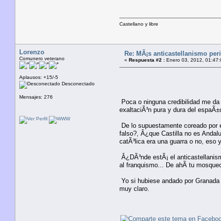
Castellano y libre
Lorenzo
Re: MÃ¡s anticastellanismo perif
Comunero veterano
«
Respuesta #2 :
Enero 03, 2012, 01:47:
Aplausos: +15/-5
Desconectado
Mensajes: 276
Poca o ninguna credibilidad me da 
exaltaciÃ³n pura y dura del espaÃ±
De lo supuestamente coreado por e
falso?, Â¿que Castilla no es Andal
catÃ³lica era una guarra o no, eso
Â¿DÃ³nde estÃ¡ el anticastellanism
al franquismo... De ahÃ­ tu mosque
Yo si hubiese andado por Granada e
muy claro.