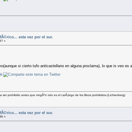
Ã©rico... esta vez por el sur.
37 »
o(aunque si cierto tufo anticastellano en alguna proclama), lo que is veo es a
a ser prohibido antes que ningÃºn otro es el catÃ¡logo de los libros prohibidos.(Lichtenberg)
Ã©rico... esta vez por el sur.
46 »