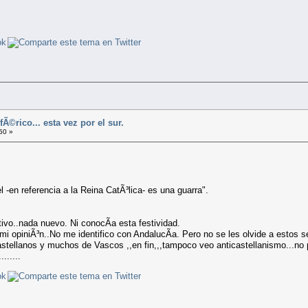
Ã©rico... esta vez por el sur.
50 »
l -en referencia a la Reina CatÃ³lica- es una guarra".
ivo..nada nuevo. Ni conocÃ­a esta festividad.
 mi opiniÃ³n..No me identifico con AndalucÃ­a. Pero no se les olvide a est
stellanos y muchos de Vascos ,,en fin,,,tampoco veo anticastellanismo...n
......