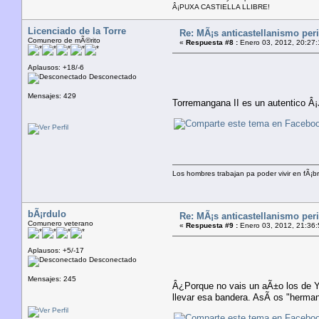
Â¡PUXA CASTIELLA LLIBRE!
Licenciado de la Torre
Re: MÃ¡s anticastellanismo perif
Comunero de mÃ©rito
«
Respuesta #8 :
Enero 03, 2012, 20:27:
Aplausos: +18/-6
Desconectado
Mensajes: 429
Torremangana II es un autentico Â
Los hombres trabajan pa poder vivir en fÃ¡b
bÃ¡rdulo
Re: MÃ¡s anticastellanismo perif
Comunero veterano
«
Respuesta #9 :
Enero 03, 2012, 21:36:
Aplausos: +5/-17
Desconectado
Mensajes: 245
Â¿Porque no vais un aÃ±o los de Yes
llevar esa bandera. AsÃ­ os "herman