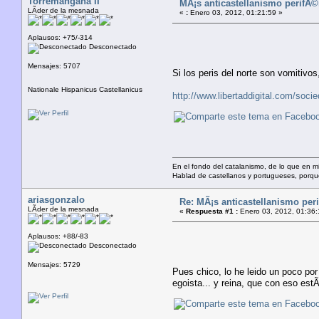
Torremangana II
MÃ¡s anticastellanismo perifÃ©ri
LÃ­der de la mesnada
«
:
Enero 03, 2012, 01:21:59 »
Aplausos: +75/-314
Desconectado
Mensajes: 5707
Si los peris del norte son vomitivos
Nationale Hispanicus Castellanicus
http://www.libertaddigital.com/soci
En el fondo del catalanismo, de lo que en mi
Hablad de castellanos y portugueses, porq
ariasgonzalo
Re: MÃ¡s anticastellanismo perif
LÃ­der de la mesnada
«
Respuesta #1 :
Enero 03, 2012, 01:36:
Aplausos: +88/-83
Desconectado
Mensajes: 5729
Pues chico, lo he leido un poco por
egoista... y reina, que con eso estÃ