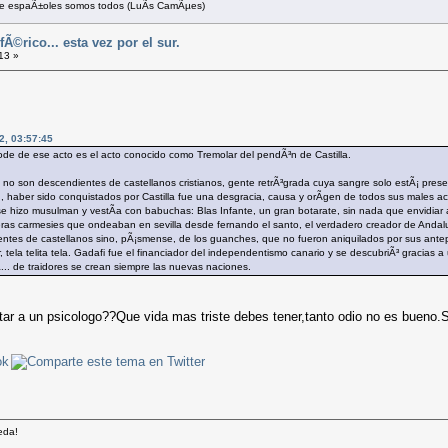
ue espaÃ±oles somos todos (LuÃ­s CamÃµes)
Ã©rico... esta vez por el sur.
13 »
2, 03:57:45
ode de ese acto es el acto conocido como Tremolar del pendÃ³n de Castilla.
o son descendientes de castellanos cristianos, gente retrÃ³grada cuya sangre solo estÃ¡ presente
haber sido conquistados por Castilla fue una desgracia, causa y orÃ­gen de todos sus males act
e hizo musulman y vestÃ­a con babuchas: Blas Infante, un gran botarate, sin nada que envidiar a
anderas carmesies que ondeaban en sevilla desde fernando el santo, el verdadero creador de Andalu
entes de castellanos sino, pÃ¡smense, de los guanches, que no fueron aniquilados por sus ante
r, tela telita tela. Gadafi fue el financiador del independentismo canario y se descubriÃ³ gracias a u
a... de traidores se crean siempre las nuevas naciones.
r a un psicologo??Que vida mas triste debes tener,tanto odio no es bueno.S
eda!