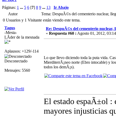
Páginas:
1
...
5
6
[
7
]
8
9
...
13
Ir Abajo
Autor
Tema: DespuÃ©s del cementerio nuclear, lleg
0 Usuarios y 1 Visitante están viendo este tema.
Tagus
Re: DespuÃ©s del cementerio nuclear, ll
-Mesta-
«
Respuesta #60 :
Agosto 01, 2012, 03:14
LÃ­der de la mesnada
Aplausos: +129/-114
Lo que llevo diciendo toda la puta vida. Cas
Desconectado
MierditerrÃ¡neo norte (Ebro intocable) y lo
todos los demÃ¡s).
Mensajes: 5560
El estado espaÃ±ol : e
mayores injusticias q