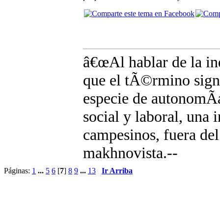
â€œAl hablar de la i
que el tÃ©rmino sign
especie de autonomÃ­a
social y laboral, una 
campesinos, fuera de
makhnovista.--
Páginas:
1
...
5
6
[
7
]
8
9
...
13
Ir Arriba