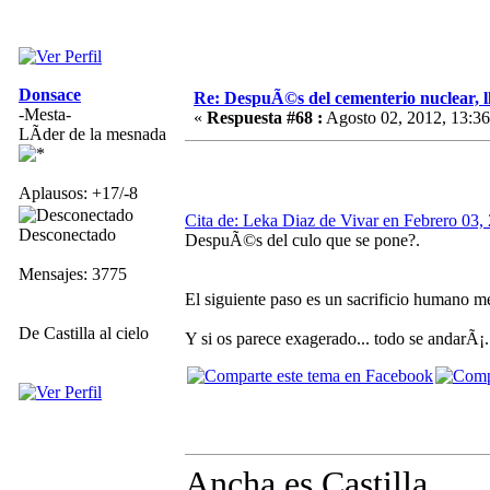
Donsace
Re: DespuÃ©s del cementerio nuclear, ll
-Mesta-
«
Respuesta #68 :
Agosto 02, 2012, 13:36
LÃ­der de la mesnada
Aplausos: +17/-8
Cita de: Leka Diaz de Vivar en Febrero 03,
Desconectado
DespuÃ©s del culo que se pone?.
Mensajes: 3775
El siguiente paso es un sacrificio humano m
De Castilla al cielo
Y si os parece exagerado... todo se andarÃ¡.
Ancha es Castilla