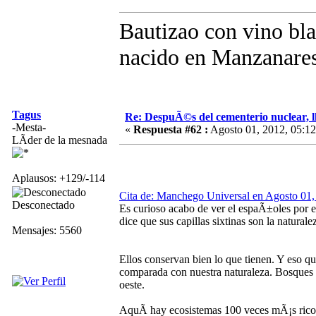
Bautizao con vino bla
nacido en Manzanares
Tagus
Re: DespuÃ©s del cementerio nuclear, ll
-Mesta-
«
Respuesta #62 :
Agosto 01, 2012, 05:12
LÃ­der de la mesnada
Aplausos: +129/-114
Cita de: Manchego Universal en Agosto 01,
Desconectado
Es curioso acabo de ver el espaÃ±oles por e
dice que sus capillas sixtinas son la natural
Mensajes: 5560
Ellos conservan bien lo que tienen. Y eso qu
comparada con nuestra naturaleza. Bosques mu
oeste.
AquÃ­ hay ecosistemas 100 veces mÃ¡s ricos