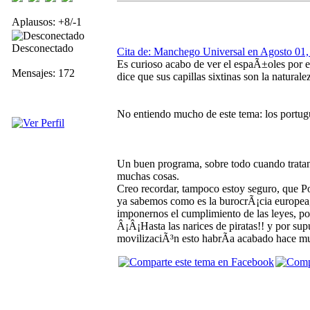
Aplausos: +8/-1
Desconectado
Cita de: Manchego Universal en Agosto 01,
Es curioso acabo de ver el espaÃ±oles por e
Mensajes: 172
dice que sus capillas sixtinas son la natural
No entiendo mucho de este tema: los portugu
Un buen programa, sobre todo cuando tratan
muchas cosas.
Creo recordar, tampoco estoy seguro, que P
ya sabemos como es la burocrÃ¡cia europea, 
imponernos el cumplimiento de las leyes, po
Â¡Â¡Hasta las narices de piratas!! y por supu
movilizaciÃ³n esto habrÃ­a acabado hace m