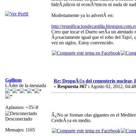
hidrÃ¡ulicos ni econÃ³micos ni nada de nad
Modestamente ya lo advertÃ­ en:
http://reunificaciondecastilla.blogspot.com
Creo que tocar el Duero serÃ­a un atentado 
Â¡exactamente igual que el robo del Tajo!, 
vez en siglos. Estoy convencido.
Gallium
Re: DespuÃ©s del cementerio nuclear, ll
LÃ­der de la mesnada
«
Respuesta #67 :
Agosto 02, 2012, 04:48
Aplausos: +35/-8
Â¿No se forman olas gigantes en el Mediter
Desconectado
CerdeÃ±a en medio.
Mensajes: 1165