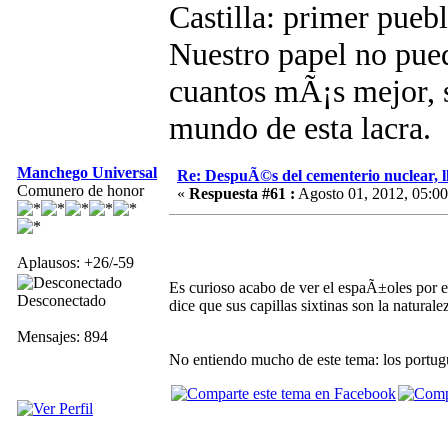
Castilla: primer pue
Nuestro papel no pued
cuantos mÃ¡s mejor, s
mundo de esta lacra.
Manchego Universal
Re: DespuÃ©s del cementerio nuclear, ll
Comunero de honor
«
Respuesta #61 :
Agosto 01, 2012, 05:00
Aplausos: +26/-59
Es curioso acabo de ver el espaÃ±oles por e
Desconectado
dice que sus capillas sixtinas son la natural
Mensajes: 894
No entiendo mucho de este tema: los portugu