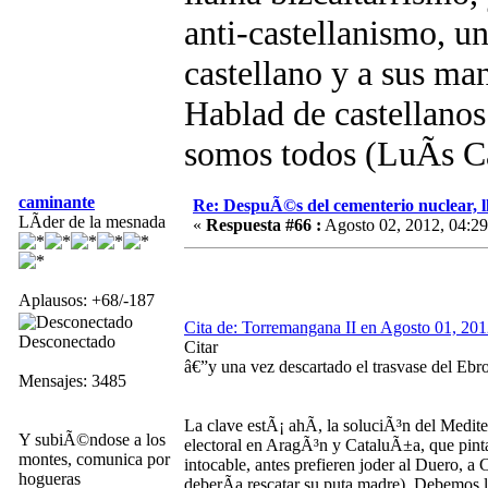
anti-castellanismo, u
castellano y a sus m
Hablad de castellano
somos todos (LuÃ­s 
caminante
Re: DespuÃ©s del cementerio nuclear, ll
LÃ­der de la mesnada
«
Respuesta #66 :
Agosto 02, 2012, 04:29
Aplausos: +68/-187
Cita de: Torremangana II en Agosto 01, 201
Desconectado
Citar
â€”y una vez descartado el trasvase del Eb
Mensajes: 3485
La clave estÃ¡ ahÃ­, la soluciÃ³n del Medite
Y subiÃ©ndose a los
electoral en AragÃ³n y CataluÃ±a, que pinta
montes, comunica por
intocable, antes prefieren joder al Duero, a 
hogueras
deberÃ­a rescatar su puta madre). Debemos li