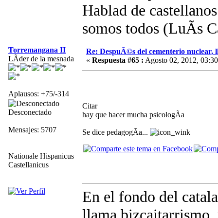
Hablad de castellano
somos todos (LuÃ­s 
Torremangana II
Re: DespuÃ©s del cementerio nuclear, ll
LÃ­der de la mesnada
«
Respuesta #65 :
Agosto 02, 2012, 03:30
Aplausos: +75/-314
Citar
Desconectado
hay que hacer mucha psicologÃ­a
Mensajes: 5707
Se dice pedagogÃ­a...
Nationale Hispanicus
Castellanicus
En el fondo del catal
llama bizcaitarrismo,