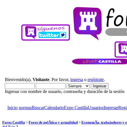
Bienvenido(a),
Visitante
. Por favor,
ingresa
o
regístrate
.
Ingresar con nombre de usuario, contraseña y duración de la sesión
Inicio
normas
Buscar
Calendario
Expo Castilla
Usuarios
Ingresar
Regi
Foros Castilla
>
Foros de polÃ­tica y actualidad
>
EconomÃ­a, trabajadores y e
del Tajo 2