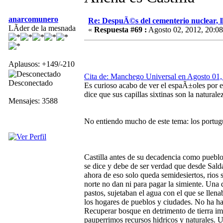
anarcomunero
Re: DespuÃ©s del cementerio nuclear, ll
LÃ­der de la mesnada
«
Respuesta #69 :
Agosto 02, 2012, 20:08
Aplausos: +149/-210
Cita de: Manchego Universal en Agosto 01,
Desconectado
Es curioso acabo de ver el espaÃ±oles por e
dice que sus capillas sixtinas son la natural
Mensajes: 3588
No entiendo mucho de este tema: los portugu
Castilla antes de su decadencia como pueblo
se dice y debe de ser verdad que desde Sal
ahora de eso solo queda semidesiertos, rio
norte no dan ni para pagar la simiente. Un
pastos, sujetaban el agua con el que se llena
los hogares de pueblos y ciudades. No ha hab
Recuperar bosque en detrimento de tierra im
pauperrimos recursos hidricos y naturales