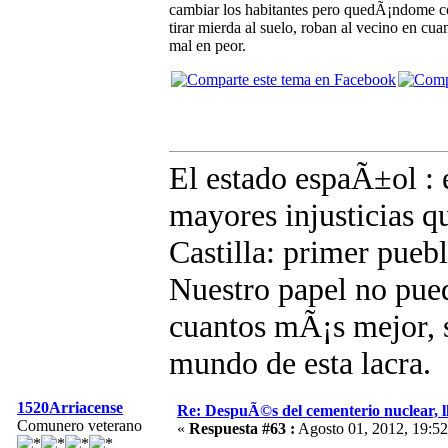
cambiar los habitantes pero quedÃ¡ndome con
tirar mierda al suelo, roban al vecino en cua
mal en peor.
El estado espaÃ±ol : e
mayores injusticias q
Castilla: primer pue
Nuestro papel no pued
cuantos mÃ¡s mejor, s
mundo de esta lacra.
1520Arriacense
Re: DespuÃ©s del cementerio nuclear, ll
Comunero veterano
«
Respuesta #63 :
Agosto 01, 2012, 19:52