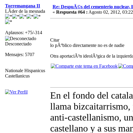
Torremangana II
Re: DespuÃ©s del cementerio nuclear, ll
LÃ­der de la mesnada
«
Respuesta #64 :
Agosto 02, 2012, 03:22
Aplausos: +75/-314
Citar
Desconectado
lo pÃºblico directamente no es de nadie
Mensajes: 5707
Otra aportaciÃ³n ideolÃ³gica de la izquierd
Nationale Hispanicus
Castellanicus
En el fondo del catal
llama bizcaitarrismo,
anti-castellanismo, u
castellano y a sus m