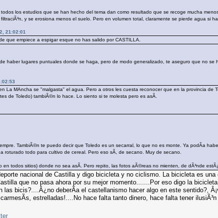
l, todos los estudios que se han hecho del tema dan como resultado que se recoge mucha menos
 filtraciÃ³n, y se erosiona menos el suelo. Pero en volumen total, claramente se pierde agua si h
2, 21:02:01
es de que empiece a espigar esque no has salido por CASTILLA.
de haber lugares puntuales donde se haga, pero de modo generalizado, te aseguro que no se ha
:02:53
n La MAncha se "malgasta" el agua. Pero a otros les cuesta reconocer que en la provincia de To
s de Toledo) tambiÃ©n lo hace. Lo siento si te molesta pero es asÃ­.
siempre. TambiÃ©n te puedo decir que Toledo es un secarral, lo que no es monte. Ya podÃ­a hab
ha roturado todo para cultivo de cereal. Pero eso sÃ­, de secano. Muy de secano.
n todos sitios) donde no sea asÃ­. Pero repito, las fotos aÃ©reas no mienten, de dÃ³nde estÃ¡n
eporte nacional de Castilla y digo bicicleta y no ciclismo. La bicicleta es una
astilla que no pasa ahora por su mejor momento.......Por eso digo la bicicleta
 las bicis?....Â¿no deberÃ­a el castellanismo hacer algo en este sentido?, Â¡
armesÃ­s, estrelladas!....No hace falta tanto dinero, hace falta tener ilusiÃ³n