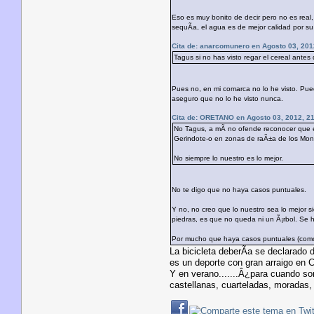
Eso es muy bonito de decir pero no es rea
sequÃ­a, el agua es de mejor calidad por su
Cita de: anarcomunero en Agosto 03, 201
Tagus si no has visto regar el cereal ant
Pues no, en mi comarca no lo he visto. Pue
aseguro que no lo he visto nunca.
Cita de: ORETANO en Agosto 03, 2012, 21
No Tagus, a mÃ­ no ofende reconocer que e
Gerindote-o en zonas de raÃ±a de los Monte
No siempre lo nuestro es lo mejor.
No te digo que no haya casos puntuales.
Y no, no creo que lo nuestro sea lo mejor 
piedras, es que no queda ni un Ã¡rbol. Se 
Por mucho que haya casos puntuales (como e
La bicicleta deberÃ­a se declarado d
es un deporte con gran arraigo en C
Y en verano.......Â¿para cuando son
castellanas, cuarteladas, moradas, c