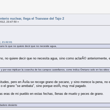
erio nuclear, llega el Trasvase del Tajo 2
2012, 23:47:50 »
, 21:02:01
ano lo que no quiere decir que no necesite agua,
o, no quiere decir que no necesita agua, sino como aclarÃ© anteriormente, el
 y por eso triplican la cosecha de los campos castellanos, como indica Oretano solo en los sitios
titudes, pero en Ãvila se recoge grano de secano, y sino merece la pena, no
 o el grano "se arrebata", sino porque estÃ¡ muy mal pagado.
las eras de mi pueblo en estas fechas, llenas de muelo y peces de grano.
dadero desierto