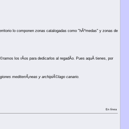
territorio lo componen zonas catalogadas como "hÃºmedas" y zonas de
ramos los rÃ­os para dedicarlos al regadÃ­o. Pues aquÃ­ tienes, por
giones mediterrÃ¡neas y archipiÃ©lago canario.
En línea