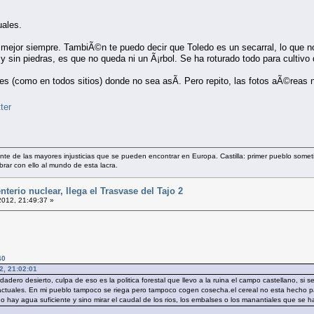
uales.
o mejor siempre. TambiÃ©n te puedo decir que Toledo es un secarral, lo que
y sin piedras, es que no queda ni un Ã¡rbol. Se ha roturado todo para cultivo
 (como en todos sitios) donde no sea asÃ­. Pero repito, las fotos aÃ©reas n
rante de las mayores injusticias que se pueden encontrar en Europa. Castilla: primer pueblo so
ibrar con ello al mundo de esta lacra.
erio nuclear, llega el Trasvase del Tajo 2
2012, 21:49:37 »
40
2, 21:02:01
dero desierto, culpa de eso es la politica forestal que llevo a la ruina el campo castellano, 
 actuales. En mi pueblo tampoco se riega pero tampoco cogen cosecha.el cereal no esta hecho 
o hay agua suficiente y sino mirar el caudal de los rios, los embalses o los manantiales que s