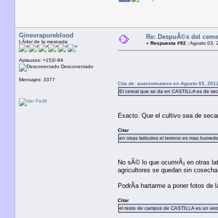
Ginevrapureblood
Re: DespuÃ©s del cement
LÃ­der de la mesnada
«
Respuesta #92 :
Agosto 03, 
Aplausos: +153/-94
Desconectado
Mensajes: 3377
Cita de: anarcomunero en Agosto 03, 2012
El cereal que se da en CASTILLA es de sec
Exacto. Que el cultivo sea de secan
Citar
en otras latitudes el terreno es mas humedo
No sÃ© lo que ocurrirÃ¡ en otras la
agricultores se quedan sin cosecha
PodrÃ­a hartarme a poner fotos de 
Citar
el resto de campos de CASTILLA es un ver