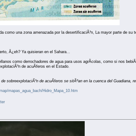
ada como una zona amenazada por la desertificaciÃ³n, La mayor parte de su 
erto, Â¿eh? Ya quisieran en el Sahara...
tellanos como derrochadores de agua para usos agrÃ­colas, como si nos bebiÃ©
plotaciÃ³n de acuÃ­feros en el Estado.
e sobreexplotaciÃ³n de acuÃ­feros se sitÃºan en la cuenca del Guadiana, re
spmap/mapas_agua_bach/Hidro_Mapa_10.htm