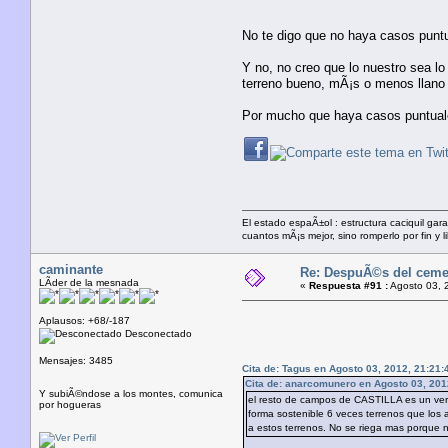
No te digo que no haya casos punt
Y no, no creo que lo nuestro sea l
terreno bueno, mÃ¡s o menos llano 
Por mucho que haya casos puntuales
El estado espaÃ±ol : estructura caciquil ga
cuantos mÃ¡s mejor, sino romperlo por fin y l
caminante
Re: DespuÃ©s del cement
LÃ­der de la mesnada
«
Respuesta #91 :
Agosto 03, 
Aplausos: +68/-187
Desconectado
Mensajes: 3485
Cita de: Tagus en Agosto 03, 2012, 21:21:
Cita de: anarcomunero en Agosto 03, 201
Y subiÃ©ndose a los montes, comunica
el resto de campos de CASTILLA es un verda
por hogueras
forma sostenible 6 veces terrenos que los
a estos terrenos. No se riega mas porque n