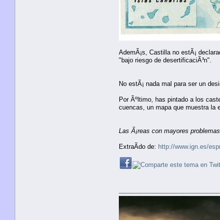
AdemÃ¡s, Castilla no estÃ¡ declar
"bajo riesgo de desertificaciÃ³n".
No estÃ¡ nada mal para ser un desi
Por Ãºltimo, has pintado a los cas
cuencas, un mapa que muestra la ex
Las Ã¡reas con mayores problemas d
ExtraÃ­do de:
http://www.ign.es/e