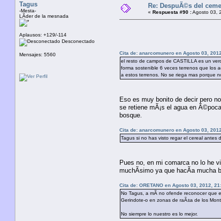
Tagus
Re: DespuÃ©s del cement
-Mesta-
«
Respuesta #90 :
Agosto 03, 
LÃ­der de la mesnada
Aplausos: +129/-114
Desconectado
Cita de: anarcomunero en Agosto 03, 2012
Mensajes: 5560
el resto de campos de CASTILLA es un verda
forma sostenible 6 veces terrenos que los
a estos terrenos. No se riega mas porque n
Eso es muy bonito de decir pero no
se retiene mÃ¡s el agua en Ã©pocas 
bosque.
Cita de: anarcomunero en Agosto 03, 2012
Tagus si no has visto regar el cereal ante
Pues no, en mi comarca no lo he vi
muchÃ­simo ya que hacÃ­a mucha bic
Cita de: ORETANO en Agosto 03, 2012, 21
No Tagus, a mÃ­ no ofende reconocer que en
Gerindote-o en zonas de raÃ±a de los Monte
No siempre lo nuestro es lo mejor.