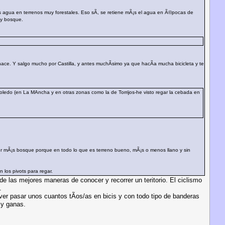
 agua en terrenos muy forestales. Eso sÃ­, se retiene mÃ¡s el agua en Ã©pocas de
ay bosque.
ce. Y salgo mucho por Castilla, y antes muchÃ­simo ya que hacÃ­a mucha bicicleta y te
ledo (en La MAncha y en otras zonas como la de Torrijos-he visto regar la cebada en
er mÃ¡s bosque porque en todo lo que es terreno bueno, mÃ¡s o menos llano y sin
 los pivots para regar.
 de las mejores maneras de conocer y recorrer un teritorio. El ciclismo
.
ver pasar unos cuantos tÃ­os/as en bicis y con todo tipo de banderas
 y ganas.