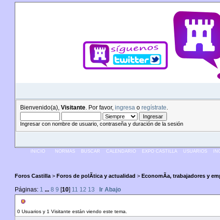
Bienvenido(a),
Visitante
. Por favor,
ingresa
o
regístrate
.
Ingresar con nombre de usuario, contraseña y duración de la sesión
INICIO
NORMAS
BUSCAR
CALENDARIO
EXPO CASTILLA
USUARIOS
IN
Foros Castilla
>
Foros de polÃ­tica y actualidad
>
EconomÃ­a, trabajadores y em
Páginas:
1
...
8
9
[
10
]
11
12
13
Ir Abajo
Autor
Tema: DespuÃ©s del cementerio nuclear
0 Usuarios y 1 Visitante están viendo este tema.