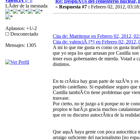
valenciÃ ||*||
Re: DespuÃ©s del cementerio nuclear, ll
LÃ­der de la mesnada
«
Respuesta #7 :
Febrero 02, 2012, 03:18
Aplausos: +1/-2
Desconectado
Cita de: Matritense en Febrero 02, 2012, 02
Cita de: valenciÃ ||*|| en Febrero 02, 2012,
Mensajes: 1305
A mi lo que me gusta es como os gusta tirarle
que yo sepa los que arrasan por Castilla so
tener esos gobernantes de mierda. Votad a c
distintos.
En tu crÃ­tica hay gran parte de razÃ³n y e
pueblo castellano. Si espabilase seguro que
Castilla tambiÃ©n tiene problemas que vien
trasvase.
Por cierto, no te juzgo a ti porque no te con
propios te harÃ¡n gracia muchos catalanista
que en su discurso autocrÃ­tica de la realid
Que aquÃ­ haya gente con poca autocritica 
arraigo suficiente del nacionalismo [no esp