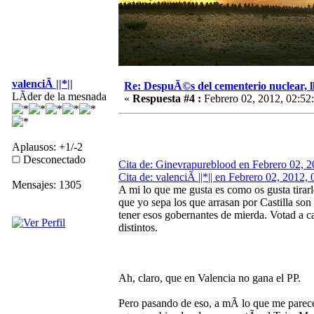
valenciÃ ||*||
Re: DespuÃ©s del cementerio nuclear, ll
LÃ­der de la mesnada
«
Respuesta #4 :
Febrero 02, 2012, 02:52
Aplausos: +1/-2
Desconectado
Cita de: Ginevrapureblood en Febrero 02, 2
Cita de: valenciÃ ||*|| en Febrero 02, 2012,
Mensajes: 1305
A mi lo que me gusta es como os gusta tirarle
que yo sepa los que arrasan por Castilla so
tener esos gobernantes de mierda. Votad a c
distintos.
Ah, claro, que en Valencia no gana el PP.
Pero pasando de eso, a mÃ­ lo que me parece 