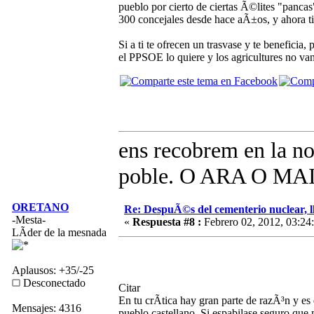
pueblo por cierto de ciertas Ã©lites "pancas
300 concejales desde hace aÃ±os, y ahora ti
Si a ti te ofrecen un trasvase y te beneficia
el PPSOE lo quiere y los agricultures no van
ens recobrem en la no
poble. O ARA O MAI!
ORETANO
Re: DespuÃ©s del cementerio nuclear, ll
-Mesta-
«
Respuesta #8 :
Febrero 02, 2012, 03:24
LÃ­der de la mesnada
Aplausos: +35/-25
Desconectado
Citar
En tu crÃ­tica hay gran parte de razÃ³n y e
Mensajes: 4316
pueblo castellano. Si espabilase seguro que