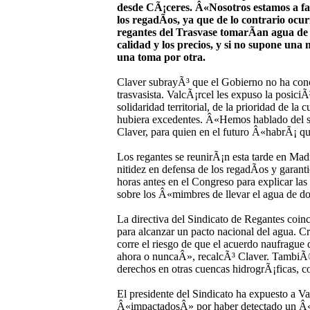
desde CÃ¡ceres. Â«Nosotros estamos a fav
los regadÃ­os, ya que de lo contrario ocu
regantes del Trasvase tomarÃ­an agua de 
calidad y los precios, y si no supone un
una toma por otra.
Claver subrayÃ³ que el Gobierno no ha concr
trasvasista. ValcÃ¡rcel les expuso la posic
solidaridad territorial, de la prioridad de la
hubiera excedentes. Â«Hemos hablado del sin
Claver, para quien en el futuro Â«habrÃ¡ q
Los regantes se reunirÃ¡n esta tarde en Mad
nitidez en defensa de los regadÃ­os y garan
horas antes en el Congreso para explicar l
sobre los Â«mimbres de llevar el agua de d
La directiva del Sindicato de Regantes coin
para alcanzar un pacto nacional del agua. Cr
corre el riesgo de que el acuerdo naufrague
ahora o nuncaÂ», recalcÃ³ Claver. TambiÃ©
derechos en otras cuencas hidrogrÃ¡ficas, 
El presidente del Sindicato ha expuesto a Va
Â«impactadosÂ» por haber detectado un Â«c