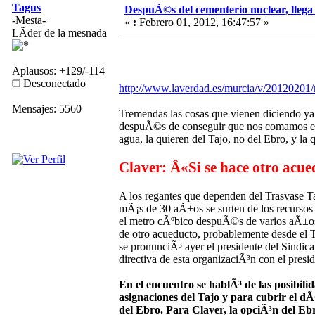
Tagus
DespuÃ©s del cementerio nuclear, llega 
-Mesta-
«
:
Febrero 01, 2012, 16:47:57 »
LÃ­der de la mesnada
Aplausos: +129/-114
Desconectado
http://www.laverdad.es/murcia/v/20120201/
Mensajes: 5560
Tremendas las cosas que vienen diciendo ya
despuÃ©s de conseguir que nos comamos el 
agua, la quieren del Tajo, no del Ebro, y la 
Claver: Â«Si se hace otro acu
A los regantes que dependen del Trasvase Ta
mÃ¡s de 30 aÃ±os se surten de los recursos 
el metro cÃºbico despuÃ©s de varios aÃ±os d
de otro acueducto, probablemente desde el T
se pronunciÃ³ ayer el presidente del Sindi
directiva de esta organizaciÃ³n con el pres
En el encuentro se hablÃ³ de las posibili
asignaciones del Tajo y para cubrir el dÃ©
del Ebro. Para Claver, la opciÃ³n del E