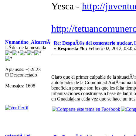
Yesca -
http://juvent
http://tetuancomuner
Numantino_AlcarreÃ±o
Re: DespuÃ©s del cementerio nuclear, ll
LÃ­der de la mesnada
«
Respuesta #6 :
Febrero 02, 2012, 03:05
Aplausos: +52/-23
Desconectado
Claro que el primer culpable de la situaciÃ³n
autoridades de la Comunidad AutÃ³noma de V
Mensajes: 1608
benefician porque son los que les falta tiem
urbanizaciones construidas a base de ladrillo
en Guadalajara cada vez que se hace un tras