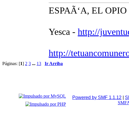
ESPAÃ‘A, EL OPI
Yesca -
http://juvent
http://tetuancomuner
Páginas: [
1
]
2
3
...
13
Ir Arriba
Powered by SMF 1.1.12
|
S
SMFA