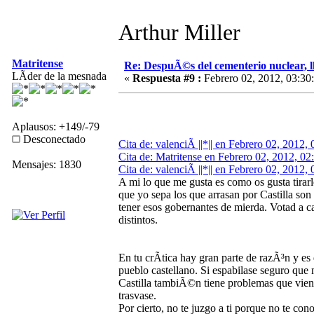
Arthur Miller
Matritense
Re: DespuÃ©s del cementerio nuclear, ll
LÃ­der de la mesnada
«
Respuesta #9 :
Febrero 02, 2012, 03:30
Aplausos: +149/-79
Desconectado
Cita de: valenciÃ ||*|| en Febrero 02, 2012,
Cita de: Matritense en Febrero 02, 2012, 02
Mensajes: 1830
Cita de: valenciÃ ||*|| en Febrero 02, 2012,
A mi lo que me gusta es como os gusta tirarle
que yo sepa los que arrasan por Castilla so
tener esos gobernantes de mierda. Votad a c
distintos.
En tu crÃ­tica hay gran parte de razÃ³n y e
pueblo castellano. Si espabilase seguro que
Castilla tambiÃ©n tiene problemas que vien
trasvase.
Por cierto, no te juzgo a ti porque no te con