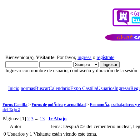
Bienvenido(a),
Visitante
. Por favor,
ingresa
o
regístrate
.
Ingresar con nombre de usuario, contraseña y duración de la sesión
Inicio
normas
Buscar
Calendario
Expo Castilla
Usuarios
Ingresar
Regi
Foros Castilla
>
Foros de polÃ­tica y actualidad
>
EconomÃ­a, trabajadores y e
del Tajo 2
Páginas: [
1
]
2
3
...
13
Ir Abajo
Autor
Tema: DespuÃ©s del cementerio nuclear, lleg
0 Usuarios y 1 Visitante están viendo este tema.