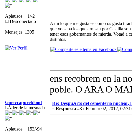
Aplausos: +1/-2
Desconectado
A mi lo que me gusta es como os gusta tirarle
que yo sepa los que arrasan por Castilla so
Mensajes: 1305
tener esos gobernantes de mierda. Votad a c
distintos.
ens recobrem en la no
poble. O ARA O MAI!
Ginevrapureblood
Re: DespuÃ©s del cementerio nuclear, ll
LÃ­der de la mesnada
«
Respuesta #3 :
Febrero 02, 2012, 02:31
Aplausos: +153/-94