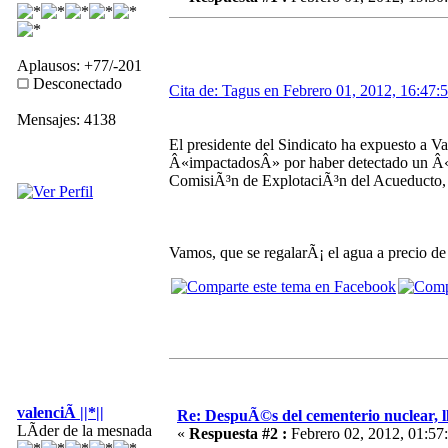
Aplausos: +77/-201
Desconectado
Cita de: Tagus en Febrero 01, 2012, 16:47:
Mensajes: 4138
El presidente del Sindicato ha expuesto a Va
Â«impactadosÂ» por haber detectado un Â«c
ComisiÃ³n de ExplotaciÃ³n del Acueducto, q
Vamos, que se regalarÃ¡ el agua a precio de 
valenciÃ ||*||
Re: DespuÃ©s del cementerio nuclear, ll
LÃ­der de la mesnada
«
Respuesta #2 :
Febrero 02, 2012, 01:57