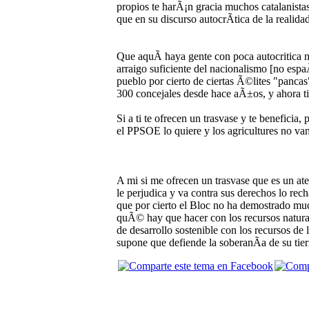
propios te harÃ¡n gracia muchos catalanista
que en su discurso autocrÃ­tica de la realid
Que aquÃ­ haya gente con poca autocritica 
arraigo suficiente del nacionalismo [no esp
pueblo por cierto de ciertas Ã©lites "pancas
300 concejales desde hace aÃ±os, y ahora ti
Si a ti te ofrecen un trasvase y te beneficia
el PPSOE lo quiere y los agricultures no van
A mi si me ofrecen un trasvase que es un ate
le perjudica y va contra sus derechos lo rec
que por cierto el Bloc no ha demostrado muc
quÃ© hay que hacer con los recursos naturale
de desarrollo sostenible con los recursos d
supone que defiende la soberanÃ­a de su tier