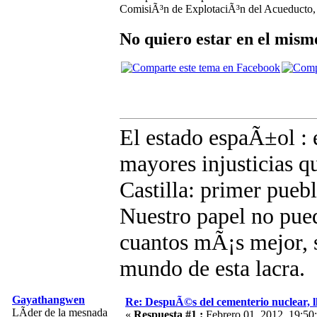
ComisiÃ³n de ExplotaciÃ³n del Acueducto, q
No quiero estar en el mism
El estado espaÃ±ol : e
mayores injusticias q
Castilla: primer pue
Nuestro papel no pued
cuantos mÃ¡s mejor, s
mundo de esta lacra.
Gayathangwen
Re: DespuÃ©s del cementerio nuclear, ll
LÃ­der de la mesnada
«
Respuesta #1 :
Febrero 01, 2012, 19:50