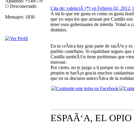
Aplausos: +149/-79
Desconectado
Cita de: valenciÃ ||*|| en Febrero 02, 2012,
A mi lo que me gusta es como os gusta tirarle
Mensajes: 1830
que yo sepa los que arrasan por Castilla so
tener esos gobernantes de mierda. Votad a c
distintos.
En tu crÃ­tica hay gran parte de razÃ³n y e
pueblo castellano. Si espabilase seguro que
Castilla tambiÃ©n tiene problemas que vien
trasvase.
Por cierto, no te juzgo a ti porque no te con
propios te harÃ¡n gracia muchos catalanista
que en su discurso autocrÃ­tica de la realid
ESPAÃ‘A, EL OPI