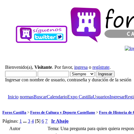
Bienvenido(a),
Visitante
. Por favor,
ingresa
o
regístrate
.
Ingresar con nombre de usuario, contraseña y duración de la sesión
Inicio
normas
Buscar
Calendario
Expo Castilla
Usuarios
Ingresar
Regi
Foros Castilla
>
Foros de Cultura y Deporte Castellano
>
Foro de Historia de 
Páginas:
1
...
3
4
[
5
]
6
7
Ir Abajo
Autor
Tema: Una pregunta para quien quiera respon