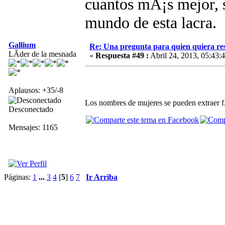
cuantos mÃ¡s mejor, s
mundo de esta lacra.
Gallium
Re: Una pregunta para quien quiera re
LÃ­der de la mesnada
«
Respuesta #49 :
Abril 24, 2013, 05:43:
Aplausos: +35/-8
Los nombres de mujeres se pueden extraer fÃ¡
Desconectado
Mensajes: 1165
Páginas:
1
...
3
4
[
5
]
6
7
Ir Arriba