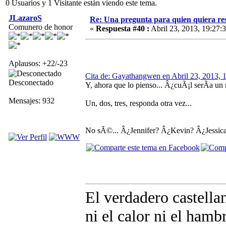
0 Usuarios y 1 Visitante están viendo este tema.
JLazaroS
Re: Una pregunta para quien quiera re
Comunero de honor
«
Respuesta #40 :
Abril 23, 2013, 19:27:
Aplausos: +22/-23
Cita de: Gayathangwen en Abril 23, 2013, 
Desconectado
Y, ahora que lo pienso... Â¿cuÃ¡l serÃ­a un
Mensajes: 932
Un, dos, tres, responda otra vez...
No sÃ©... Â¿Jennifer? Â¿Kevin? Â¿Jessic
El verdadero castellan
ni el calor ni el hambr