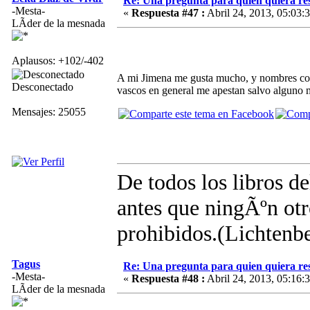
Re: Una pregunta para quien quiera re
-Mesta-
«
Respuesta #47 :
Abril 24, 2013, 05:03:
LÃ­der de la mesnada
Aplausos: +102/-402
A mi Jimena me gusta mucho, y nombres como
Desconectado
vascos en general me apestan salvo alguno m
Mensajes: 25055
De todos los libros d
antes que ningÃºn otro
prohibidos.(Lichtenb
Tagus
Re: Una pregunta para quien quiera re
-Mesta-
«
Respuesta #48 :
Abril 24, 2013, 05:16:
LÃ­der de la mesnada