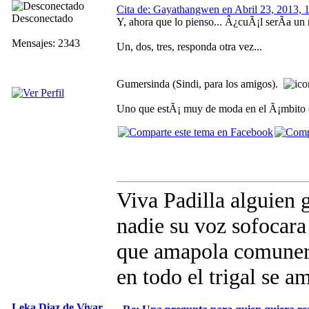
Cita de: Gayathangwen en Abril 23, 2013, 
Desconectado
Y, ahora que lo pienso... Â¿cuÃ¡l serÃ­a un
Mensajes: 2343
Un, dos, tres, responda otra vez...
Gumersinda (Sindi, para los amigos).
Uno que estÃ¡ muy de moda en el Ã¡mbito ca
Viva Padilla alguien g
nadie su voz sofocara
que amapola comune
en todo el trigal se a
Leka Diaz de Vivar