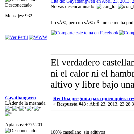
Cita de: Gayathangwen en Abril 23, 2013, 
Desconectado
No vas desencaminado
Mensajes: 932
Lo sÃ©, pero no sÃ© cÃ³mo se me ha podi
El verdadero castellan
ni el calor ni el hambr
altivo y libre bajo un
Gayathangwen
Re: Una pregunta para quien quiera re
LÃ­der de la mesnada
«
Respuesta #43 :
Abril 23, 2013, 23:28:
Aplausos: +77/-201
100% castellano, sin aditivos