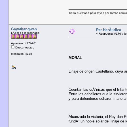
Tierra quemada para reyes por llamas comunera
Gayathangwen
Re: HerÃ¡ldica
LÃ­der de la mesnada
«
Respuesta #176 :
Jun
Aplausos: +77/-201
Desconectado
Mensajes: 4138
MORAL
Linaje de origen Castellano, cuya 
Cuentan las crÃ³nicas que el Infa
Entre los caballeros que le sirvier
y para defenderse echaron mano a l
Alcanzada la victoria, el Rey don
fundÃ³ un noble solar del linaje de 