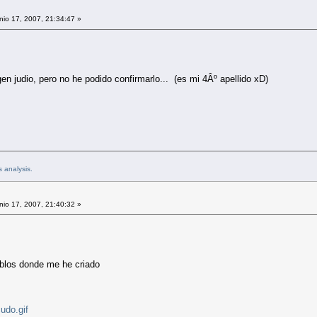
io 17, 2007, 21:34:47 »
en judio, pero no he podido confirmarlo... (es mi 4Âº apellido xD)
s analysis.
io 17, 2007, 21:40:32 »
eblos donde me he criado
udo.gif