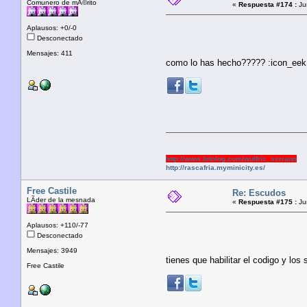
Comunero de mÃ©rito
«
Respuesta #174 :
Jun
Aplausos: +0/-0
Desconectado
Mensajes: 411
como lo has hecho????? :icon_eek:
http://www.fotolog.com/wulfric_serrano
http://rascafria.myminicity.es/
Free Castile
Re: Escudos
LÃ­der de la mesnada
«
Respuesta #175 :
Jun
Aplausos: +110/-77
Desconectado
Mensajes: 3949
tienes que habilitar el codigo y los
Free Castile