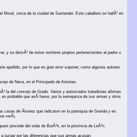
l Moral, cerca de la ciudad de Santander. Este caballero se hallÃ³ en
var, y se derivÃ³ de estos nombres propios pertenecientes al padre u
ste apellido, por lo que es gran error suponer, como algunos autores
oncejo de Nava, en el Principado de Asturias.
Ã³ la del concejo de Grado. Varios y autorizados tratadistas afirman
n, es probable que asÃ­ fuese, por la semejanza de sus armas y otros
las casas de Ãlvarez que radicaron en la parroquia de Granda y en
se verÃ¡.
 pues procede del solar de BurÃ³n, en la provincia de LeÃ³n.
 a juzgar por las diferencias que sus armas acusan.