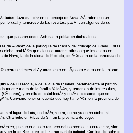
 Asturias, tuvo su solar en el concejo de Nava. AÃ±aden que un
 por lo cual y temeroso de las resultas, pasÃ³ con algunos de su
rez, que pasaron desde Asturias a poblar en dicha aldea.
asas de Ãlvarez de la parroquia de Riera y del concejo de Grado. Estas
os dicho tambiÃ©n que algunos autores afirman que las casas de
sa de Nava, la de la aldea de Robledo; de Ã©sta, la de la parroquia de
©n pertenecientes al Ayuntamiento de LÃ¡ncara y otras de la misma
lo y de Plasencia, y de la villa de Ruanes, perteneciente al partido
 dado muerte a otro de la familia ValdÃ©s, y temeroso de las resultas,
(CÃ¡ceres), y en ella se estableciÃ³ y dejÃ³ sucesores, que se
ragÃ³n. Conviene tener en cuenta que hay tambiÃ©n en la provincia de
rama al lugar de Lois, en LeÃ³n, y otra, como ya se ha dicho, al
Ã³n. Otra hubo en Ribas de Sil, en la provincia de Lugo.
ronÃ­mico, puesto que no lo tomaron del nombre de su antecesor, sino
dad y en la de Bembibre, del mismo partido judicial. Con los del solar de