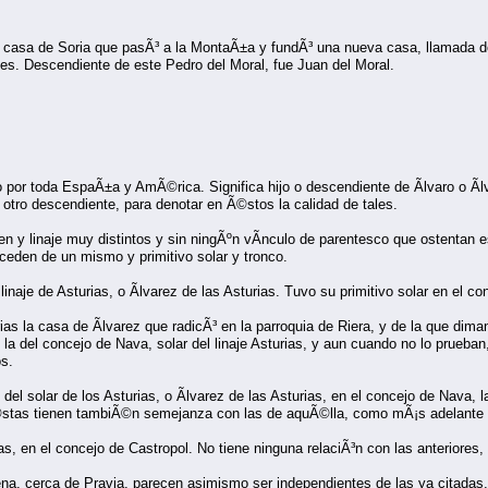
la casa de Soria que pasÃ³ a la MontaÃ±a y fundÃ³ una nueva casa, llamada de
es. Descendiente de este Pedro del Moral, fue Juan del Moral.
 por toda EspaÃ±a y AmÃ©rica. Significa hijo o descendiente de Ãlvaro o Ãl
u otro descendiente, para denotar en Ã©stos la calidad de tales.
n y linaje muy distintos y sin ningÃºn vÃ­nculo de parentesco que ostentan e
ceden de un mismo y primitivo solar y tronco.
inaje de Asturias, o Ãlvarez de las Asturias. Tuvo su primitivo solar en el c
 la casa de Ãlvarez que radicÃ³ en la parroquia de Riera, y de la que diman
 la del concejo de Nava, solar del linaje Asturias, y aun cuando no lo prueba
s.
del solar de los Asturias, o Ãlvarez de las Asturias, en el concejo de Nava, 
stas tienen tambiÃ©n semejanza con las de aquÃ©lla, como mÃ¡s adelante 
as, en el concejo de Castropol. No tiene ninguna relaciÃ³n con las anteriores,
ena, cerca de Pravia, parecen asimismo ser independientes de las ya citadas,