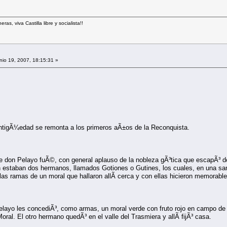
s, viva Castilla libre y socialista!!
io 19, 2007, 18:15:31 »
antigÃ¼edad se remonta a los primeros aÃ±os de la Reconquista.
nte don Pelayo fuÃ©, con general aplauso de la nobleza gÃ³tica que escapÃ³
on estaban dos hermanos, llamados Gotiones o Gutines, los cuales, en una san
as ramas de un moral que hallaron allÃ­ cerca y con ellas hicieron memorabl
 Pelayo les concediÃ³, como armas, un moral verde con fruto rojo en campo 
Moral. El otro hermano quedÃ³ en el valle del Trasmiera y allÃ­ fijÃ³ casa.