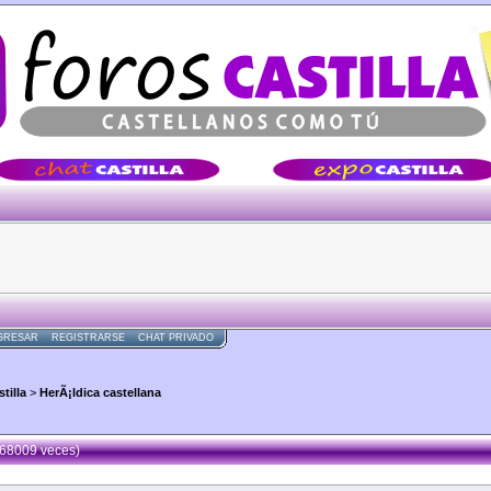
Â·Â·Â·
GRESAR
REGISTRARSE
CHAT PRIVADO
tilla
>
HerÃ¡ldica castellana
168009 veces)