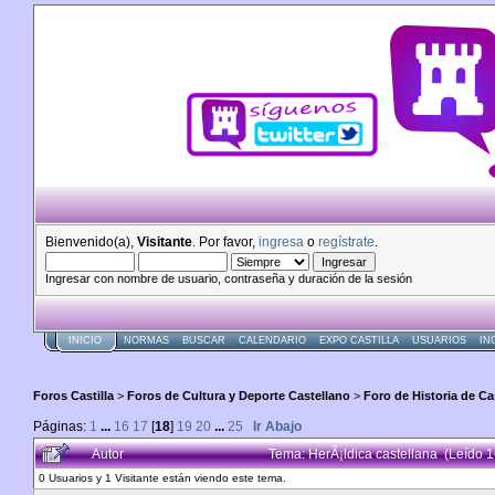
Bienvenido(a),
Visitante
. Por favor,
ingresa
o
regístrate
.
Ingresar con nombre de usuario, contraseña y duración de la sesión
INICIO
NORMAS
BUSCAR
CALENDARIO
EXPO CASTILLA
USUARIOS
IN
Foros Castilla
>
Foros de Cultura y Deporte Castellano
>
Foro de Historia de Cas
Páginas:
1
...
16
17
[
18
]
19
20
...
25
Ir Abajo
Autor
Tema: HerÃ¡ldica castellana (Leído 
0 Usuarios y 1 Visitante están viendo este tema.