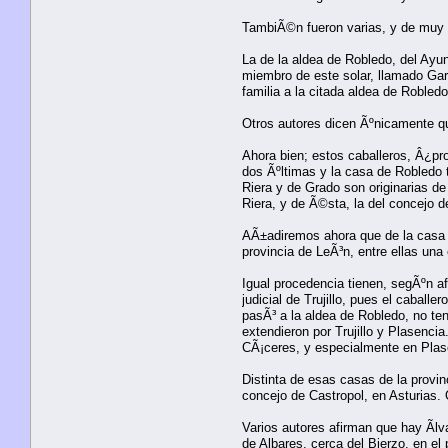
TambiÃ©n fueron varias, y de muy di
La de la aldea de Robledo, del Ayu
miembro de este solar, llamado Garc
familia a la citada aldea de Roble
Otros autores dicen Ãºnicamente que
Ahora bien; estos caballeros, Â¿pro
dos Ãºltimas y la casa de Robledo
Riera y de Grado son originarias de
Riera, y de Ã©sta, la del concejo d
AÃ±adiremos ahora que de la casa 
provincia de LeÃ³n, entre ellas una
Igual procedencia tienen, segÃºn af
judicial de Trujillo, pues el caball
pasÃ³ a la aldea de Robledo, no te
extendieron por Trujillo y Plasenc
CÃ¡ceres, y especialmente en Plasen
Distinta de esas casas de la provin
concejo de Castropol, en Asturias. O
Varios autores afirman que hay Ãlv
de Albares, cerca del Bierzo, en el 