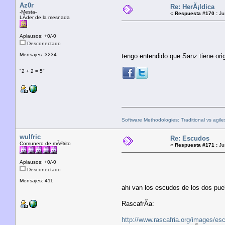
Az0r
Re: HerÃ¡ldica
-Mesta-
«
Respuesta #170 :
Jun
LÃ­der de la mesnada
Aplausos: +0/-0
Desconectado
Mensajes: 3234
tengo entendido que Sanz tiene orig
"2 + 2 = 5"
Software Methodologies: Traditional vs agile
wulfric
Re: Escudos
Comunero de mÃ©rito
«
Respuesta #171 :
Jun
Aplausos: +0/-0
Desconectado
Mensajes: 411
ahi van los escudos de los dos pu
RascafrÃ­a:
http://www.rascafria.org/images/esc