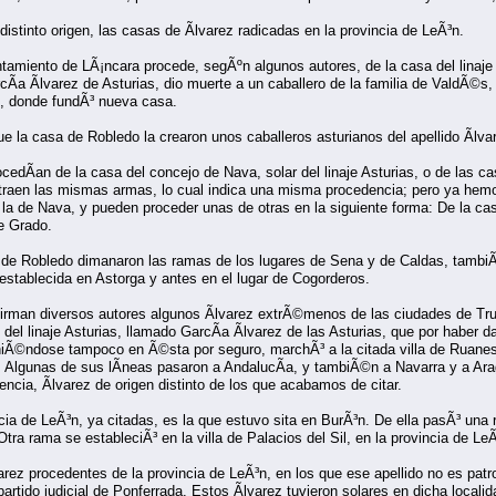
stinto origen, las casas de Ãlvarez radicadas en la provincia de LeÃ³n.
ntamiento de LÃ¡ncara procede, segÃºn algunos autores, de la casa del linaje
Ã­a Ãlvarez de Asturias, dio muerte a un caballero de la familia de ValdÃ©s,
do, donde fundÃ³ nueva casa.
 la casa de Robledo la crearon unos caballeros asturianos del apellido Ãlva
cedÃ­an de la casa del concejo de Nava, solar del linaje Asturias, o de las c
 traen las mismas armas, lo cual indica una misma procedencia; pero ya hem
 la de Nava, y pueden proceder unas de otras en la siguiente forma: De la ca
e Grado.
de Robledo dimanaron las ramas de los lugares de Sena y de Caldas, tambiÃ
 establecida en Astorga y antes en el lugar de Cogorderos.
irman diversos autores algunos Ãlvarez extrÃ©menos de las ciudades de Trujil
ero del linaje Asturias, llamado GarcÃ­a Ãlvarez de las Asturias, que por haber
niÃ©ndose tampoco en Ã©sta por seguro, marchÃ³ a la citada villa de Ruanes 
ia. Algunas de sus lÃ­neas pasaron a AndalucÃ­a, y tambiÃ©n a Navarra y a A
cia, Ãlvarez de origen distinto de los que acabamos de citar.
cia de LeÃ³n, ya citadas, es la que estuvo sita en BurÃ³n. De ella pasÃ³ una 
tra rama se estableciÃ³ en la villa de Palacios del Sil, en la provincia de Le
arez procedentes de la provincia de LeÃ³n, en los que ese apellido no es pat
partido judicial de Ponferrada. Estos Ãlvarez tuvieron solares en dicha locali