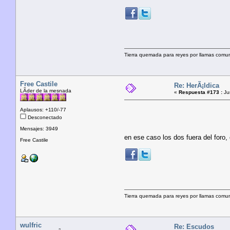
Tierra quemada para reyes por llamas comunera
Free Castile
Re: HerÃ¡ldica
LÃ­der de la mesnada
«
Respuesta #173 :
Jun
Aplausos: +110/-77
Desconectado
Mensajes: 3949
en ese caso los dos fuera del foro,
Free Castile
Tierra quemada para reyes por llamas comunera
wulfric
Re: Escudos