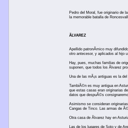
Pedro del Moral, fue originario de 
la memorable batalla de Roncesvall
ÃLVAREZ
Apellido patronÃ­mico muy difundido
otro antecesor, y aplicados al hijo 
Hay, pues, muchas familias de orige
suponen, que todos los Ãlvarez pro
Una de las mÃ¡s antiguas es la del l
TambiÃ©n es muy antigua en Asturias
que estas casas eran originarias de
datos que despuÃ©s consignaremo
Asimismo se consideran originarias 
Cangas de Tinco. Las armas de Ã©
Otra casa de Ãlvarez hay en Asturi
Las de los lugares de Soto y de Ar