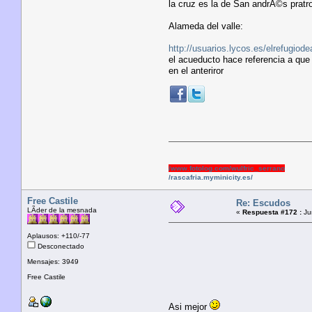
la cruz es la de San andrÃ©s pratron
Alameda del valle:
http://usuarios.lycos.es/elrefug
el acueducto hace referencia a que p
en el anteriror
http://www.fotolog.com/wulfric_serrano
http://rascafria.myminicity.es/
Free Castile
Re: Escudos
LÃ­der de la mesnada
«
Respuesta #172 :
Jun
Aplausos: +110/-77
Desconectado
Mensajes: 3949
Free Castile
Asi mejor