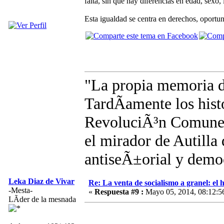
falta, sin que hay diferencias en edad, sexo, 
Esta igualdad se centra en derechos, oportun
"La propia memoria 
TardÃ­amente los hist
RevoluciÃ³n Comunera
el mirador de Autilla 
antiseÃ±orial y demo
Leka Diaz de Vivar
Re: La venta de socialismo a granel: el h
-Mesta-
«
Respuesta #9 :
Mayo 05, 2014, 08:12:5
LÃ­der de la mesnada