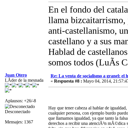
En el fondo del catal
llama bizcaitarrismo,
anti-castellanismo, u
castellano y a sus m
Hablad de castellano
somos todos (LuÃ­s 
Juan Otero
Re: La venta de socialismo a granel: el h
LÃ­der de la mesnada
«
Respuesta #8 :
Mayo 04, 2014, 21:57:4
Aplausos: +26/-8
Hay que tener cabeza al hablar de igualdad,
Desconectado
cualquier persona, con ejemplo burdo puedo 
que llamamos igualdad, ya que tanto la fal
Mensajes: 1367
derechos a recibir una atenciÃ³n mÃ©dica so