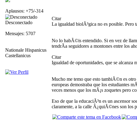
Aplausos: +75/-314
Citar
Desconectado
La igualdad biolÃ³gica no es posible. Pero t
Mensajes: 5707
No lo habÃ©is entendido. Si en vez de llamar
tendrÃ­a seguidores a montones entre los ah
Nationale Hispanicus
Castellanicus
Citar
Igualdad de oportunidades, que se alcanza 
Mucho me temo que esto tambiÃ©n es otro mi
europeas demostraba que los estudiantes mÃ
veces menos que los mÃ¡s zoquetes pero con
Eso de que la educaciÃ³n es un ascensor soci
claramente, a la calle Â¿quiÃ©nes son los p