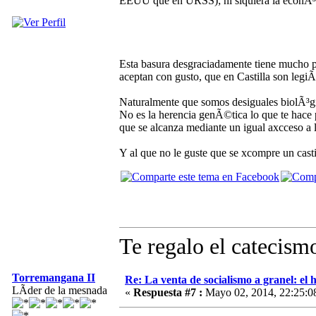
EEUU que en URSS); ni siquiera la econÃ³
Esta basura desgraciadamente tiene mucho pr
aceptan con gusto, que en Castilla son legiÃ
Naturalmente que somos desiguales biolÃ³gi
No es la herencia genÃ©tica lo que te hace p
que se alcanza mediante un igual axcceso a l
Y al que no le guste que se xcompre un cast
Te regalo el catecismo
Torremangana II
Re: La venta de socialismo a granel: el h
LÃ­der de la mesnada
«
Respuesta #7 :
Mayo 02, 2014, 22:25:0