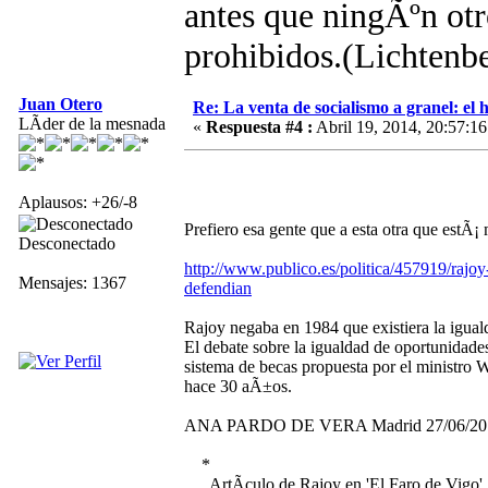
antes que ningÃºn otro
prohibidos.(Lichtenb
Juan Otero
Re: La venta de socialismo a granel: el h
LÃ­der de la mesnada
«
Respuesta #4 :
Abril 19, 2014, 20:57:16
Aplausos: +26/-8
Prefiero esa gente que a esta otra que estÃ
Desconectado
http://www.publico.es/politica/457919/rajoy
Mensajes: 1367
defendian
Rajoy negaba en 1984 que existiera la iguald
El debate sobre la igualdad de oportunidades
sistema de becas propuesta por el ministro W
hace 30 aÃ±os.
ANA PARDO DE VERA Madrid 27/06/2013 0
*
ArtÃ­culo de Rajoy en 'El Faro de Vigo'