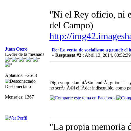
"Ni el Rey oficio, ni
del Campo)
http://img42.images
Juan Otero
Re: La venta de socialismo a granel: el h
LÃ­der de la mesnada
«
Respuesta #2 :
Abril 13, 2014, 00:52:39
Aplausos: +26/-8
Digo yo que tambiÃ©n tendrÃ¡ guionistas y
Desconectado
no serÃ¡ Ã©l el lÃ­der indiscutible, como pa
Mensajes: 1367
"La propia memoria 