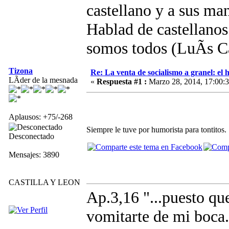
castellano y a sus m
Hablad de castellano
somos todos (LuÃ­s 
Tizona
Re: La venta de socialismo a granel: el h
LÃ­der de la mesnada
«
Respuesta #1 :
Marzo 28, 2014, 17:00:3
Aplausos: +75/-268
Siempre le tuve por humorista para tontitos.
Desconectado
Mensajes: 3890
CASTILLA Y LEON
Ap.3,16 "...puesto que 
vomitarte de mi boca.