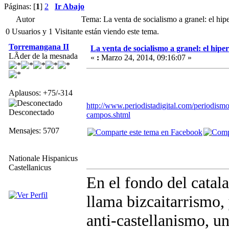
Páginas: [
1
]
2
Ir Abajo
Autor
Tema: La venta de socialismo a granel: el hip
0 Usuarios y 1 Visitante están viendo este tema.
Torremangana II
La venta de socialismo a granel: el hiper
LÃ­der de la mesnada
«
:
Marzo 24, 2014, 09:16:07 »
Aplausos: +75/-314
http://www.periodistadigital.com/periodis
Desconectado
campos.shtml
Mensajes: 5707
Nationale Hispanicus
Castellanicus
En el fondo del catal
llama bizcaitarrismo,
anti-castellanismo, u