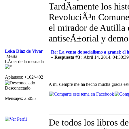
TardÃ­amente los hist
RevoluciÃ³n Comunera
el mirador de Autilla 
antiseÃ±orial y demo
Leka Diaz de Vivar
Re: La venta de socialismo a granel: el h
-Mesta-
«
Respuesta #3 :
Abril 14, 2014, 04:30:39
LÃ­der de la mesnada
Aplausos: +102/-402
A mi siempre me ha hecho mucha gracia esto
Desconectado
Mensajes: 25055
De todos los libros d