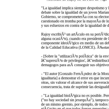
"La igualdad implica siempre despotismo y la
debate sobre la igualdad de un joven Marian
Gobierno, se comprometerÃ­a con su electora
cuestionado en tromba por la mayorÃ­a de los
y sus esfuerzos en contra de la igualdad de 
Rajoy escribiÃ³ un artÃ­culo en su periÃ³dic
alguna ocasiÃ³n), cuando era presidente de 
componente ideolÃ³gico en medio de un deba
de la Calidad Educativa (LOMCE). Ã‰stas so
- [Sobre la "utilizaciÃ³n polÃ­tica" de la e
â€˜supresiÃ³n de privilegios', â€˜redistribuc
demagogos para asÃ­ conseguir sus objetivos
- "El autor [Gonzalo FernÃ¡ndez de la Mora,
igualitaria] a demostrar el error en que incu
otras, sin valorar el alcance de sus asevera
consecuencia, trata de suprimir las desigual
- "La igualdad biolÃ³gica no es posible. Pero
("no hay sociedad sin jerarquÃ­a"), tampoco 
de un mismo gremio, por ejemplo, de todos los
ejÃ©rcito en el que todos fueran generales; o