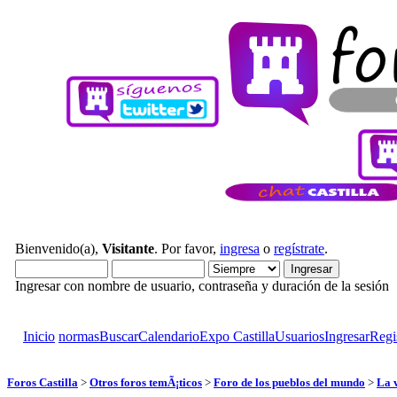
Bienvenido(a),
Visitante
. Por favor,
ingresa
o
regístrate
.
Ingresar con nombre de usuario, contraseña y duración de la sesión
Inicio
normas
Buscar
Calendario
Expo Castilla
Usuarios
Ingresar
Regi
Foros Castilla
>
Otros foros temÃ¡ticos
>
Foro de los pueblos del mundo
>
La v