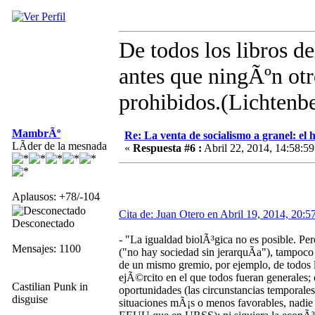
De todos los libros d
antes que ningÃºn otro
prohibidos.(Lichtenb
MambrÃº
Re: La venta de socialismo a granel: el h
LÃ­der de la mesnada
«
Respuesta #6 :
Abril 22, 2014, 14:58:59
Aplausos: +78/-104
Cita de: Juan Otero en Abril 19, 2014, 20:5
Desconectado
- "La igualdad biolÃ³gica no es posible. Pero
Mensajes: 1100
("no hay sociedad sin jerarquÃ­a"), tampoco 
de un mismo gremio, por ejemplo, de todos los
ejÃ©rcito en el que todos fueran generales; o
Castilian Punk in
oportunidades (las circunstancias temporales
disguise
situaciones mÃ¡s o menos favorables, nadie t