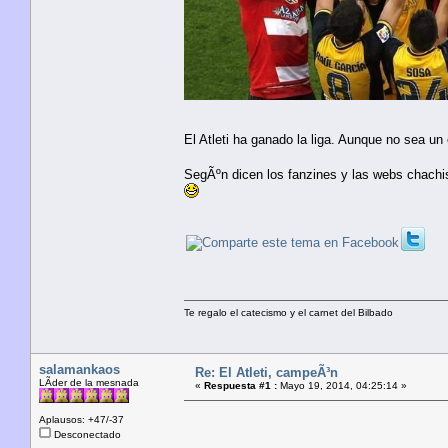
El Atleti ha ganado la liga. Aunque no sea u
SegÃºn dicen los fanzines y las webs chachis
Te regalo el catecismo y el carnet del Bilbado
salamankaos
Re: El Atleti, campeÃ³n
LÃ­der de la mesnada
«
Respuesta #1 :
Mayo 19, 2014, 04:25:14 »
Aplausos: +47/-37
Desconectado