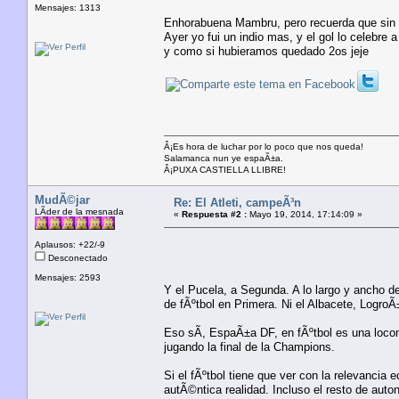
Mensajes: 1313
Enhorabuena Mambru, pero recuerda que sin el
Ayer yo fui un indio mas, y el gol lo celebre
y como si hubieramos quedado 2os jeje
Â¡Es hora de luchar por lo poco que nos queda!
Salamanca nun ye espaÃ±a.
Â¡PUXA CASTIELLA LLIBRE!
MudÃ©jar
Re: El Atleti, campeÃ³n
LÃ­der de la mesnada
«
Respuesta #2 :
Mayo 19, 2014, 17:14:09 »
Aplausos: +22/-9
Desconectado
Mensajes: 2593
Y el Pucela, a Segunda. A lo largo y ancho de
de fÃºtbol en Primera. Ni el Albacete, Logro
Eso sÃ­, EspaÃ±a DF, en fÃºtbol es una locom
jugando la final de la Champions.
Si el fÃºtbol tiene que ver con la relevancia
autÃ©ntica realidad. Incluso el resto de aut