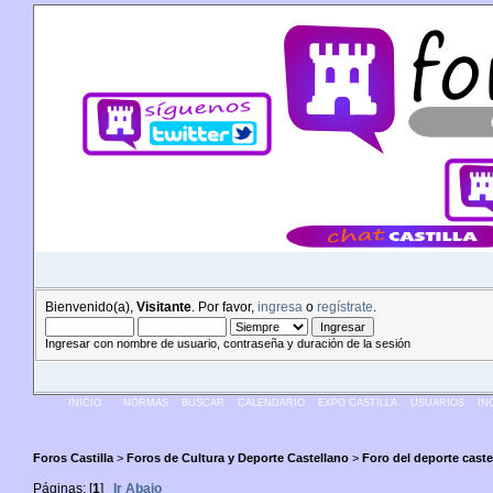
Bienvenido(a),
Visitante
. Por favor,
ingresa
o
regístrate
.
Ingresar con nombre de usuario, contraseña y duración de la sesión
INICIO
NORMAS
BUSCAR
CALENDARIO
EXPO CASTILLA
USUARIOS
IN
Foros Castilla
>
Foros de Cultura y Deporte Castellano
>
Foro del deporte caste
Páginas: [
1
]
Ir Abajo