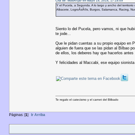
Cita de: MudÃ©jar en Mayo 19, 2014, 17:14:09
Y el Pucela, a Segunda. A lo largo y ancho del territorio
Albacete, LogroÃ±Ã©s, Burgos, Salamanca, Racing, Numa
Siento lo del Pucela, pero vamos, ni que hubi
te jode...
Que le pidan cuentas a su propio equipo en P
alguien de fuera que se las pidan al Bilbao
de ellos, los deberes hay que hacerlos antes
Y felicidades al Maccabi, ese equipo sionista
Te regalo el catecismo y el carnet del Bilbado
Páginas: [
1
]
Ir Arriba