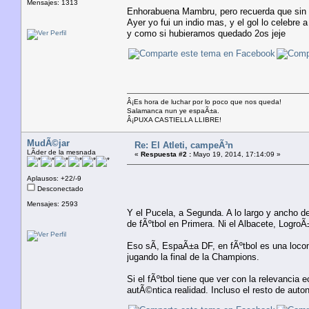
Mensajes: 1313
Enhorabuena Mambru, pero recuerda que sin el
Ayer yo fui un indio mas, y el gol lo celebre
y como si hubieramos quedado 2os jeje
Â¡Es hora de luchar por lo poco que nos queda!
Salamanca nun ye espaÃ±a.
Â¡PUXA CASTIELLA LLIBRE!
MudÃ©jar
Re: El Atleti, campeÃ³n
LÃ­der de la mesnada
«
Respuesta #2 :
Mayo 19, 2014, 17:14:09 »
Aplausos: +22/-9
Desconectado
Mensajes: 2593
Y el Pucela, a Segunda. A lo largo y ancho de
de fÃºtbol en Primera. Ni el Albacete, Logro
Eso sÃ­, EspaÃ±a DF, en fÃºtbol es una locom
jugando la final de la Champions.
Si el fÃºtbol tiene que ver con la relevancia
autÃ©ntica realidad. Incluso el resto de aut