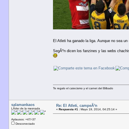
El Atleti ha ganado la liga. Aunque no sea u
SegÃºn dicen los fanzines y las webs chachis
Te regalo el catecismo y el carnet del Bilbado
salamankaos
Re: El Atleti, campeÃ³n
LÃ­der de la mesnada
«
Respuesta #1 :
Mayo 19, 2014, 04:25:14 »
Aplausos: +47/-37
Desconectado