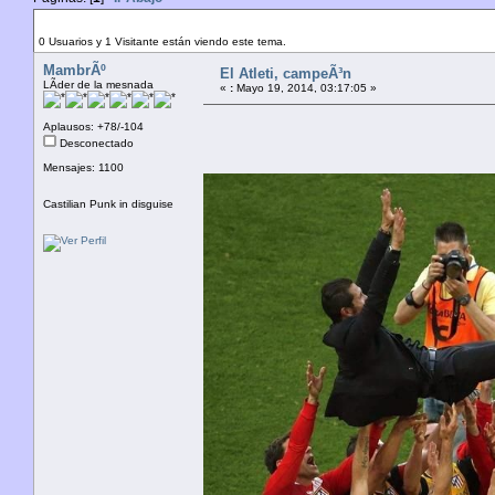
Autor
Tema: El Atleti, campeÃ³n (Leído 4593 veces)
0 Usuarios y 1 Visitante están viendo este tema.
MambrÃº
El Atleti, campeÃ³n
LÃ­der de la mesnada
«
:
Mayo 19, 2014, 03:17:05 »
Aplausos: +78/-104
Desconectado
Mensajes: 1100
Castilian Punk in disguise