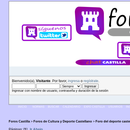
Bienvenido(a),
Visitante
. Por favor,
ingresa
o
regístrate
.
Ingresar con nombre de usuario, contraseña y duración de la sesión
INICIO
NORMAS
BUSCAR
CALENDARIO
EXPO CASTILLA
USUARIOS
IN
Foros Castilla
>
Foros de Cultura y Deporte Castellano
>
Foro del deporte caste
Páginas: [
1
]
Ir Abajo