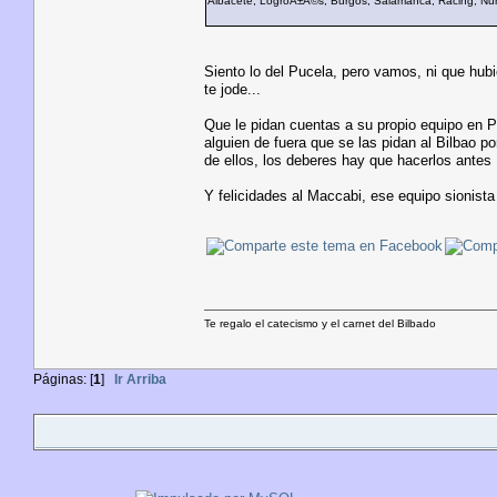
Albacete, LogroÃ±Ã©s, Burgos, Salamanca, Racing, Numa
Siento lo del Pucela, pero vamos, ni que hubi
te jode...
Que le pidan cuentas a su propio equipo en P
alguien de fuera que se las pidan al Bilbao
de ellos, los deberes hay que hacerlos antes
Y felicidades al Maccabi, ese equipo sionista
Te regalo el catecismo y el carnet del Bilbado
Páginas: [
1
]
Ir Arriba