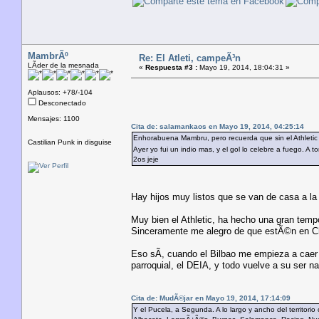
MambrÃº
Re: El Atleti, campeÃ³n
LÃ­der de la mesnada
«
Respuesta #3 :
Mayo 19, 2014, 18:04:31 »
Aplausos: +78/-104
Desconectado
Mensajes: 1100
Cita de: salamankaos en Mayo 19, 2014, 04:25:14
Enhorabuena Mambru, pero recuerda que sin el Athletic C
Castilian Punk in disguise
Ayer yo fui un indio mas, y el gol lo celebre a fuego. 
2os jeje
Hay hijos muy listos que se van de casa a l
Muy bien el Athletic, ha hecho una gran tem
Sinceramente me alegro de que estÃ©n en 
Eso sÃ­, cuando el Bilbao me empieza a caer
parroquial, el DEIA, y todo vuelve a su ser na
Cita de: MudÃ©jar en Mayo 19, 2014, 17:14:09
Y el Pucela, a Segunda. A lo largo y ancho del territorio