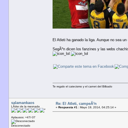
El Atleti ha ganado la liga. Aunque no sea u
SegÃºn dicen los fanzines y las webs chachis
Te regalo el catecismo y el carnet del Bilbado
salamankaos
Re: El Atleti, campeÃ³n
LÃ­der de la mesnada
«
Respuesta #1 :
Mayo 19, 2014, 04:25:14 »
Aplausos: +47/-37
Desconectado