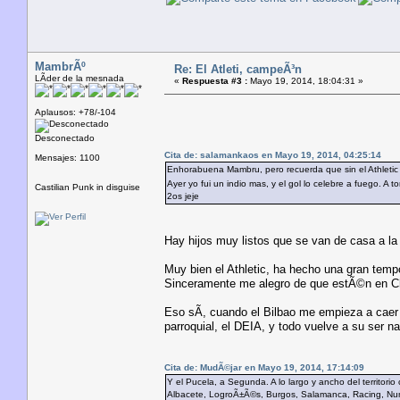
MambrÃº
Re: El Atleti, campeÃ³n
LÃ­der de la mesnada
«
Respuesta #3 :
Mayo 19, 2014, 18:04:31 »
Aplausos: +78/-104
Desconectado
Cita de: salamankaos en Mayo 19, 2014, 04:25:14
Mensajes: 1100
Enhorabuena Mambru, pero recuerda que sin el Athletic C
Ayer yo fui un indio mas, y el gol lo celebre a fuego. 
Castilian Punk in disguise
2os jeje
Hay hijos muy listos que se van de casa a l
Muy bien el Athletic, ha hecho una gran tem
Sinceramente me alegro de que estÃ©n en 
Eso sÃ­, cuando el Bilbao me empieza a caer
parroquial, el DEIA, y todo vuelve a su ser na
Cita de: MudÃ©jar en Mayo 19, 2014, 17:14:09
Y el Pucela, a Segunda. A lo largo y ancho del territorio
Albacete, LogroÃ±Ã©s, Burgos, Salamanca, Racing, Numa