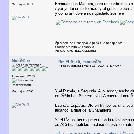
Enhorabuena Mambru, pero recuerda que sin el
Mensajes: 1313
Ayer yo fui un indio mas, y el gol lo celebre
y como si hubieramos quedado 2os jeje
Â¡Es hora de luchar por lo poco que nos queda!
Salamanca nun ye espaÃ±a.
Â¡PUXA CASTIELLA LLIBRE!
MudÃ©jar
Re: El Atleti, campeÃ³n
LÃ­der de la mesnada
«
Respuesta #2 :
Mayo 19, 2014, 17:14:09 »
Aplausos: +22/-9
Desconectado
Y el Pucela, a Segunda. A lo largo y ancho de
Mensajes: 2593
de fÃºtbol en Primera. Ni el Albacete, Logro
Eso sÃ­, EspaÃ±a DF, en fÃºtbol es una locom
jugando la final de la Champions.
Si el fÃºtbol tiene que ver con la relevancia
autÃ©ntica realidad. Incluso el resto de aut