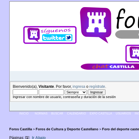
Bienvenido(a),
Visitante
. Por favor,
ingresa
o
regístrate
.
Ingresar con nombre de usuario, contraseña y duración de la sesión
INICIO
NORMAS
BUSCAR
CALENDARIO
EXPO CASTILLA
USUARIOS
IN
Foros Castilla
>
Foros de Cultura y Deporte Castellano
>
Foro del deporte caste
Páginas: [
1
]
Ir Abajo