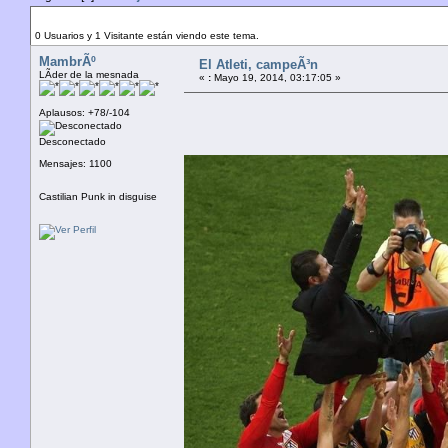
Autor
Tema: El Atleti, campeÃ³n (Leído 4594 veces)
0 Usuarios y 1 Visitante están viendo este tema.
MambrÃº
El Atleti, campeÃ³n
LÃ­der de la mesnada
«
:
Mayo 19, 2014, 03:17:05 »
Aplausos: +78/-104
Desconectado
Mensajes: 1100
Castilian Punk in disguise